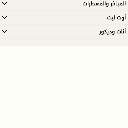
المباخر والمعطرات
أوت ليت
أثاث وديكور
انضم إلى نشرتنا الإخبارية الآن
ارسل
تعرّف على أحدث العروض والأخبار مباشرة عبر بريدك الالكتروني.
روابط السياسات
روابط مميزة
روابط اضافية