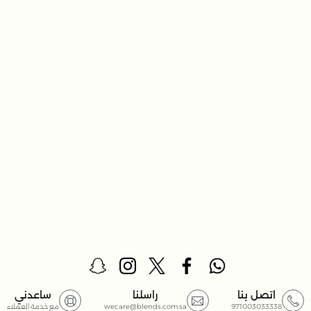
اتصل بنا
راسلنا
ساعدني
971003033338
wecare@blends.com.sa
مع خدمة العملاء