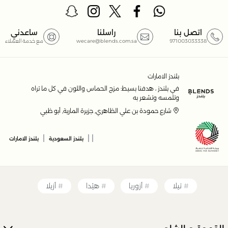
اتصل بنا
راسلنا
ساعدني
971003033338
wecare@blends.com.sa
مع خدمة العملاء
بلندز الامارات
في بلندز ، هدفنا بسيط: مزج الحماس واللون في كل ما تراه
وتلمسه وتشعر به
شارع حمودة بن علي الظاهري, جزيرة المارية, أبو ظبي
|
|
|
بلندز السعودية
بلندز الامارات
تيلا
أزوريا
هيْدا
أزيلا