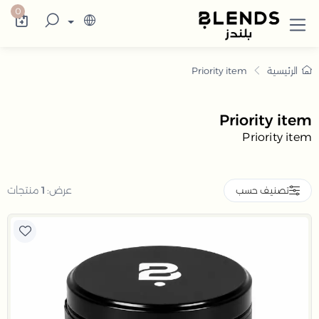
Priority ite
كتشف في بلندز الإمارات تشكيلة تضم ترامس الق
0
الرئيسية
Priority item
Priority item
Priority item
عرض:
1
منتجات
تصنيف حسب