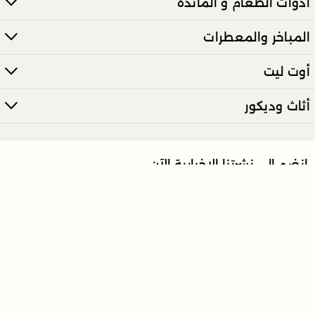
ادوات الطعام و المائدة
المباخر والمعطرات
أوت ليت
أثاث وديكور
انضم إلى نشرتنا الإخبارية الآن
ارسل
تعرّف على أحدث العروض والأخبار مباشرة عبر بريدك الالكتروني.
روابط السياسات
روابط مميزة