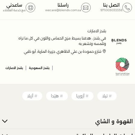
اتصل بنا
راسلنا
ساعدني
971003033338
wecare@blends.com.sa
مع خدمة العملاء
بلندز الامارات
في بلندز ، هدفنا بسيط: مزج الحماس واللون في كل ما تراه
وتلمسه وتشعر به
شارع حمودة بن علي الظاهري, جزيرة المارية, أبو ظبي
|
|
بلندز السعودية
بلندز الامارات
تيلا
أزوريا
هيْدا
أزيلا
القهوة و الشاي