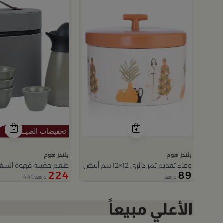
بلندز هوم
بلندز هوم
وعاء تقديم تمر دائري 12×12 سم أبيض وبرتقالي من الخزف الحجري بغطاء من المدينة القديمة
طقم حقيبة قهوة السفر 
224
89
449
درهم
درهم