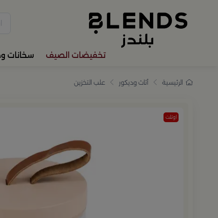
سوّق من بلندز تشكيلة تضم ترا
تخفيضات الصيف
سخانات و
الرئيسية
أثاث وديكور
علب التخزين
اوتلت