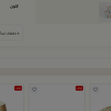
اللون
4 دفعات تبدأ من
اوتلت
اوتلت