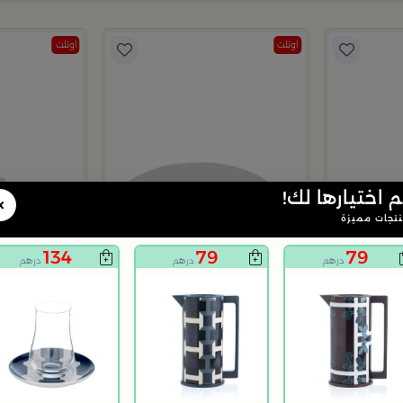
اوتلت
اوتلت
م اختيارها لك!
×
تجات مميزة
134
79
79
درهم
درهم
درهم