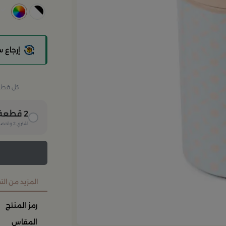
إرجاع 
كل قطعة 
2
قطعة
اشتري
2
و احصل
المزيد من ال
رمز المنتج
المقاس