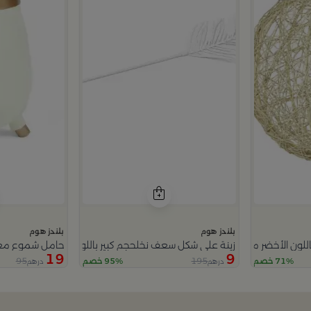
بلندز هوم
بلندز هوم
اللون الأخضر من أزهى
زينة على شكل سعف نخلحجم كبير باللون الأبيض من أزهى
حامل شموع معد
19
9
95
195
71% خصم
95% خصم
درهم
درهم