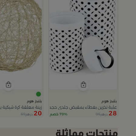
بلندز هوم
بلندز هوم
علبة تخزين بغطاء بمقبض جلدي حجم كبير من أزهى
زينة معلقة كرة شبكية ب
20
28
69
95
70% خصم
درهم
درهم