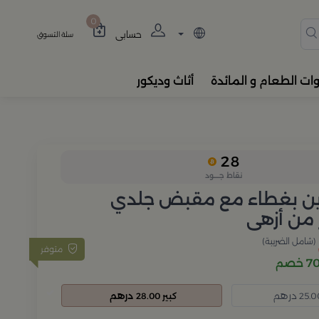
دة، المباخر، والفواحات بتصام
0
حسابي
سلة التسوق
وات الطعام و المائدة
أثاث وديكور
28
نقاط جــــود
ين بغطاء مع مقبض جلدي
 من أزهى
(شامل الضريبة)
متوفر
خصم
درهم
درهم
كبير 28.00