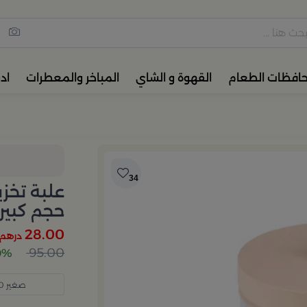
مس القهوة والشاي، أدوات المائ
حافظات الطعام
القهوة و الشاي
المباخر والمعطرات
اد
34
علبة تخز
حجم كبير
28.00
درهم
95.00
70% 
صغير 25.00