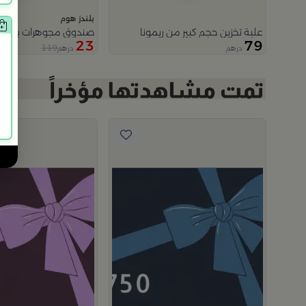
بلندز هوم
علبة تخزين حجم كبير من ريمونا
صندوق مجوهرات بيج من 
23
79
119
درهم
درهم
م