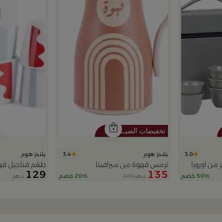
3.4
3.0
بلندز هوم
بلندز هوم
من اورورا
ترمس قهوة من سيرافينا
طقم فناجيل قه
129
135
169
50% خصم
20% خصم
درهم
درهم