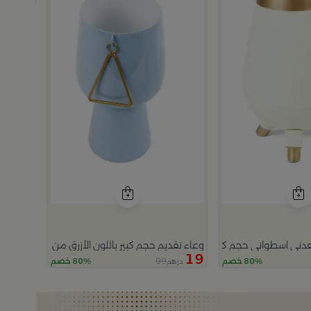
دره
ني اسطواني حجم كبير من أزهى
وعاء تقديم حجم كبير باللون الأزرق من أزهى
19
99
80% خصم
80% خصم
درهم