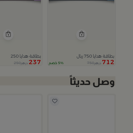
بطاقة هدايا 750 ريال
بطاقة هدايا 250
237
712
250
750
5% خصم
درهم
درهم