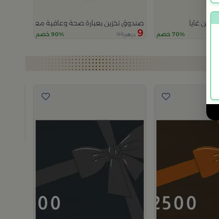
 من غايا
صندوق تخزين بعبارة صحة وعافية مع غطاء من سيا
9
95
70% خصم
90% خصم
درهم
بطاقة هدايا
950
د