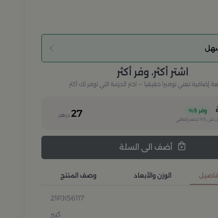
سهل
اشتر أكثر، وفر أكثر
إضافية تعني توفيرا حقيقيا — اختر الحزمة التي توفر لك أكثر
وفر
5%
27
درهم
 على
5%
خصم إضافي
أضف الى السلة
تفاصيل
الوزن والأبعاد
وصف المنتج
21PJI56117
كبير