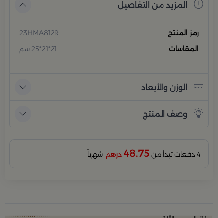
المزيد من التفاصيل
رمز المنتج
23HMA8129
المقاسات
21*21*25 سم
الوزن والأبعاد
وصف المنتج
48.75
4 دفعات تبدأ من
درهم
شهرياً