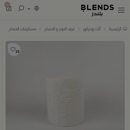
سوّق من بلندز تشكيلة تضم ترامس القهوة والش
0
الرئيسية
أثاث وديكور
غرف النوم و الحمام
مستلزمات الحمام
10