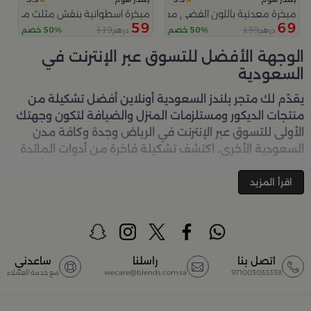
مبخرة معدنية باللون الفضي مع قواعد دائرية من ملاذ
مبخرة اسطوانية بنقش مثلث من عس
59
69
119
139
50% خصم
50% خصم
درهم
درهم
الوجهة الأفضل للتسوق عبر الإنترنت في
السعودية
يقدّم لك متجر
بلندز السعودية أونلاين
أفضل تشكيلة من
منتجات الديكور ومستلزمات المنزل والضيافة لتكون وجهتك
الأولى للتسوق عبر الإنترنت في الرياض وجدة وكافة مدن
السعودية الأخرى. اكتشف تشكيلة فاخرة من أدوات المائدة
والأواني والمباخر والإكسسوارات الأنيقة التي تضفي لمسة
جمالية على كل زاوية في منزلك – كل ذلك وأكثر في مكان
اقرأ المزيد
واحد. تصفّحي الآن عبر الرابط:
تسوق في متجر بلن‌ــدز أونلاين
(Blends Home)
أفضل المنتجات والتصاميم في السعودية
اتصل بنا
راسلنا
ساعدني
971003033338
wecare@blends.com.sa
مع خدمة العملاء
يضم متجر
بلندز السعودية أونلاين
مجموعة ضخمة من
المنتجات المصمّمة بأعلى مستويات الجودة لتلبية احتياجات