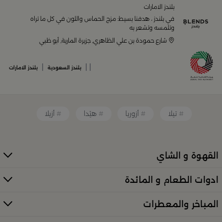
منزلك وإضفاء لمسات أناقة. ستجد لدينا كل ما ترغب به من:
بلندز الامارات
في بلندز ، هدفنا بسيط: مزج الحماس واللون في كل ما تراه
أواني تقديم فاخرة وأطقم مائدة راقية
وتلمسه وتشعر به
شارع حمودة بن علي الظاهري, جزيرة المارية, أبو ظبي
أدوات القهوة والشاي الفريدة
|
|
|
بلندز السعودية
بلندز الامارات
قطع ديكور منزلية تضفي لمسة فنية
تيلا
أزوريا
هيْدا
أزيلا
قطع أثاث صغيرة وأكسسوارات مبتكرة
معطرات وإضاءات تضفي أجواءً فريدة في المكان
القهوة و الشاي
كل ذلك من تشكيلة واسعة مختارة بعناية توازن بين الذوق
ادوات الطعام و المائدة
العصري والأناقة العملية. تصفّح الأقسام الكاملة عبر:
منتجات بلندز كاملة (All Products)
المباخر والمعطرات