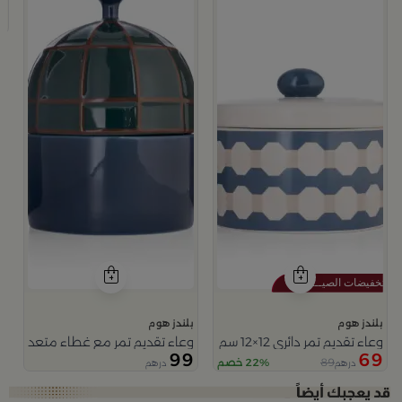
وعا
9
بلندز هوم
بلندز هوم
وعاء تقديم تمر دائري 12×12 سم أبيض وأزرق من الخزف الحجري بغطاء من أزوريا
وعاء تقديم تمر مع غطاء متعدد الالو
99
69
89
22% خصم
درهم
درهم