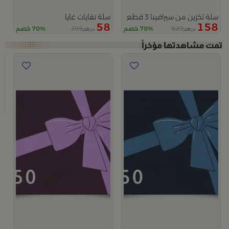
سلة تخزين من سيرافينا 3 قطع
سلة نفايات غايا
58
158
195
529
70% خصم
70% خصم
درهم
درهم
ب
5