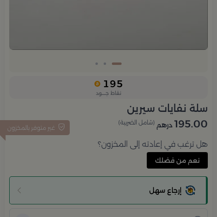
195
نقاط جــــود
سلة نفايات سيرين
195.00
(شامل الضريبة)
درهم
غير متوفر بالمخزون
هل ترغب في إعادته إلى المخزون؟
نعم من فضلك
إرجاع سهل