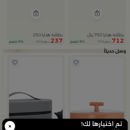
بطاقة هدايا 750 ريال
بطاقة هدايا 250
237
712
250
750
5% خصم
5% خصم
درهم
درهم
ب
ت
5
تم اختيارها لك!
×