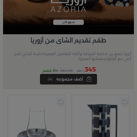
طقم تقديم الشاي من أزوريا
أزوريا تجمع بين فخامة الضيافة وأناقة التفاصيل العصرية.جلسة الشاي تصير
أرقى مع ألوانها ونقشاتها المميزة
345
362.86
5% خصم
درهم
آضف مجموعه
(4)