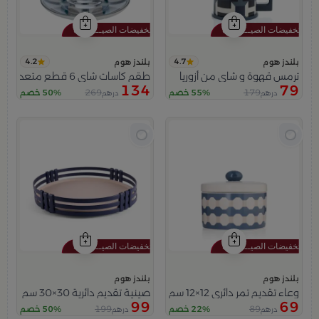
4.2
4.7
بلندز هوم
بلندز هوم
ترمس قهوة و شاي من أزوريا
طقم كاسات شاي 6 قطع متعدد الالوان من أزوريا
134
79
269
179
55% خصم
50% خصم
درهم
درهم
بلندز هوم
بلندز هوم
وعاء تقديم تمر دائري 12×12 سم أبيض وأزرق من الخزف الحجري بغطاء من أزوريا
صينية تقديم دائرية 30×30 سم أسود من الحديد بحافة شبكية من زيانا
99
69
199
89
22% خصم
50% خصم
درهم
درهم