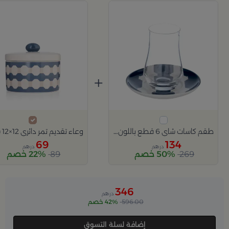
+
طقم كاسات شاي 6 قطع باللون البيج و الازرق من أزوريا
69
134
درهم
درهم
269
50% خصم
89
22% خصم
346
درهم
596.00
42% خصم
إضافة لسلة التسوق