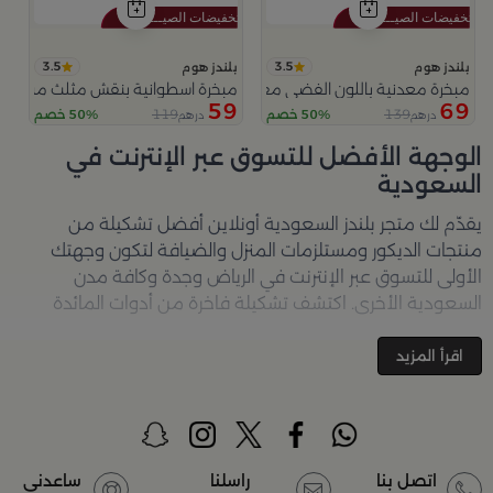
3.5
3.5
بلندز هوم
بلندز هوم
مبخرة معدنية باللون الفضي مع قواعد دائرية من ملاذ
مبخرة اسطوانية بنقش مثلث من عس
59
69
119
139
50% خصم
50% خصم
درهم
درهم
الوجهة الأفضل للتسوق عبر الإنترنت في
السعودية
يقدّم لك متجر
بلندز السعودية أونلاين
أفضل تشكيلة من
منتجات الديكور ومستلزمات المنزل والضيافة لتكون وجهتك
الأولى للتسوق عبر الإنترنت في الرياض وجدة وكافة مدن
السعودية الأخرى. اكتشف تشكيلة فاخرة من أدوات المائدة
والأواني والمباخر والإكسسوارات الأنيقة التي تضفي لمسة
جمالية على كل زاوية في منزلك – كل ذلك وأكثر في مكان واحد.
اقرأ المزيد
تصفّحي الآن عبر الرابط:
تسوق في متجر بلن‌ــدز أونلاين (Blends
Home)
أفضل المنتجات والتصاميم في السعودية
اتصل بنا
راسلنا
ساعدني