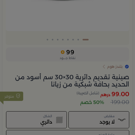
99
نقاط جــــود
بلندز هوم
صينية تقديم دائرية 30×30 سم أسود من
الحديد بحافة شبكية من زيانا
99.00
(شامل الضريبة)
درهم
متوفر
199.00
50% خصم
مقابض
الشكل
لا يوجد
دائري
مادة الصنع