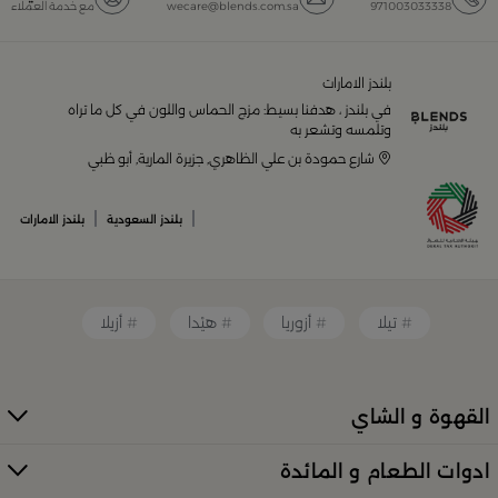
971003033338
wecare@blends.com.sa
مع خدمة العملاء
يضم متجر
بلندز السعودية أونلاين
مجموعة ضخمة من
المنتجات المصمّمة بأعلى مستويات الجودة لتلبية احتياجات
منزلك وإضفاء لمسات أناقة. ستجد لدينا كل ما ترغب به من:
بلندز الامارات
في بلندز ، هدفنا بسيط: مزج الحماس واللون في كل ما تراه
أواني تقديم فاخرة وأطقم مائدة راقية
وتلمسه وتشعر به
شارع حمودة بن علي الظاهري, جزيرة المارية, أبو ظبي
أدوات القهوة والشاي الفريدة
قطع ديكور منزلية تضفي لمسة فنية
|
|
بلندز السعودية
بلندز الامارات
قطع أثاث صغيرة وأكسسوارات مبتكرة
معطرات وإضاءات تضفي أجواءً فريدة في المكان
تيلا
أزوريا
هيْدا
أزيلا
كل ذلك من تشكيلة واسعة مختارة بعناية توازن بين الذوق
العصري والأناقة العملية. تصفّح الأقسام الكاملة عبر:
منتجات
بلندز كاملة (All Products)
القهوة و الشاي
تسوقي أدوات تقديم وضيافة راقية في
ادوات الطعام و المائدة