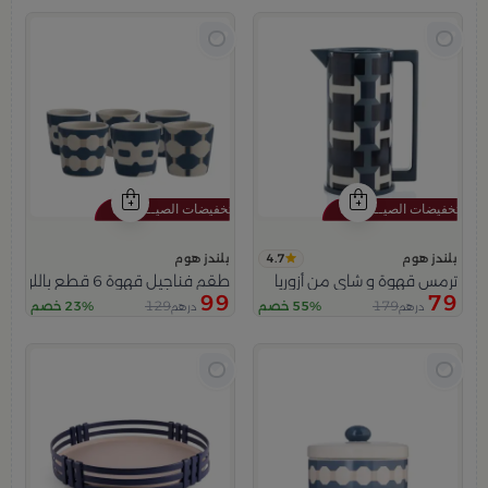
4.7
بلندز هوم
بلندز هوم
ترمس قهوة و شاي من أزوريا
طقم فناجيل قهوة 6 قطع باللون البيج و الأزرق من أزوريا
99
79
129
179
55% خصم
23% خصم
درهم
درهم