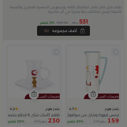
طقم شاي فاخر يكمل ضيافتكم بأناقة، ويجمع بين التصميم العصري واللمسة
الأصيلة ليمنح لحظاتكم دفئًا وتميّزًا في كل مناسبة.
531
559.04
5% خصم
درهم
آضف مجموعه
(4)
4.2
4.7
بلندز هوم
بلندز هوم
ترمس قهوة وشاي من سولفول
طقم كاسات شاي 6 قطع بتصميم الهلال من امارا
230
159
289
199
20% خصم
20% خصم
درهم
درهم