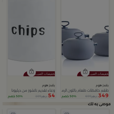
بلندز هوم
بلندز هوم
طقم حافظات طعام باللون الرمادي من أزوريا
وعاء تقديم ناتشوز من ديليونا
54
349
109
699
50% خصم
50% خصم
درهم
درهم