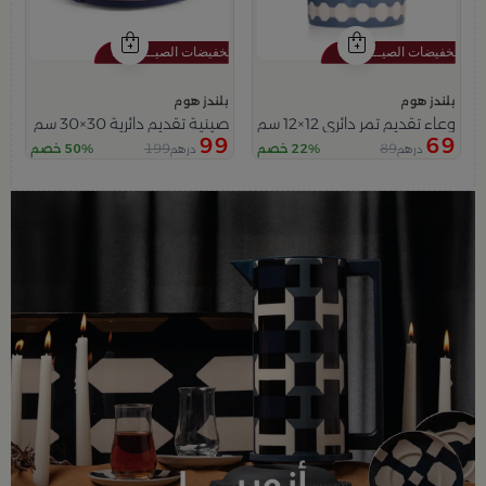
بلندز هوم
بلندز هوم
وعاء تقديم تمر دائري 12×12 سم أبيض وأزرق من الخزف الحجري بغطاء من أزوريا
صينية تقديم دائرية 30×30 سم أسود من الحديد بحافة شبكية من زيانا
99
69
199
89
22% خصم
50% خصم
درهم
درهم