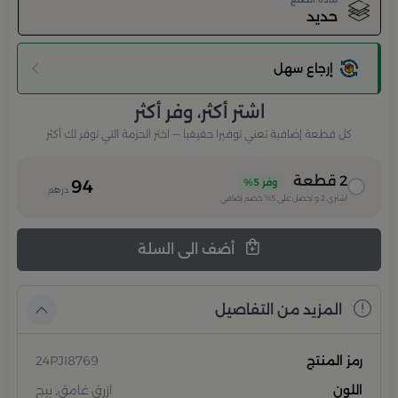
حديد
إرجاع سهل
اشتر أكثر، وفر أكثر
كل قطعة إضافية تعني توفيرا حقيقيا — اختر الحزمة التي توفر لك أكثر
2
قطعة
وفر
5%
94
درهم
اشتري
2
و احصل على
5%
خصم إضافي
أضف الى السلة
المزيد من التفاصيل
رمز المنتج
24PJI8769
اللون
ازرق غامق, بيج