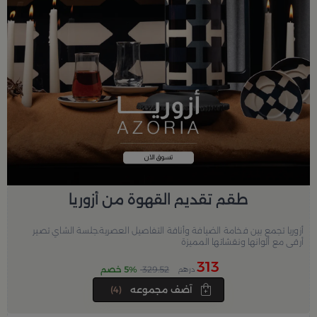
طقم تقديم القهوة من أزوريا
أزوريا تجمع بين فخامة الضيافة وأناقة التفاصيل العصرية.جلسة الشاي تصير
أرقى مع ألوانها ونقشاتها المميزة
313
329.52
5% خصم
درهم
آضف مجموعه
(4)