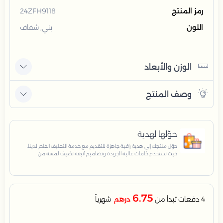
رمز المنتج
24ZFH9118
اللون
بني, شفاف
الوزن والأبعاد
وصف المنتج
حوّلها لهدية
حوّل منتجك إلى هدية راقية جاهزة للتقديم مع خدمة التغليف الفاخر لدينا،
حيث نستخدم خامات عالية الجودة وتصاميم أنيقة تضيف لمسة من
الفخامة والاهتمام بكل تفصيلة. مثالية للمناسبات الخاصة، الأعياد،
والإهداءات الراقية التي تترك انطباعًا لا يُنسى.
6.75
4 دفعات تبدأ من
درهم
شهرياً