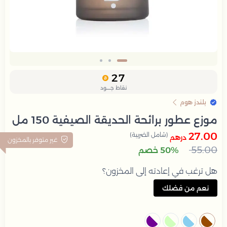
Slide 1 of 3
27
نقاط جــــود
بلندز هوم
موزع عطور برائحة الحديقة الصيفية 150 مل
27.00
(شامل الضريبة)
درهم
غير متوفر بالمخزون
55.00
50% خصم
هل ترغب في إعادته إلى المخزون؟
نعم من فضلك