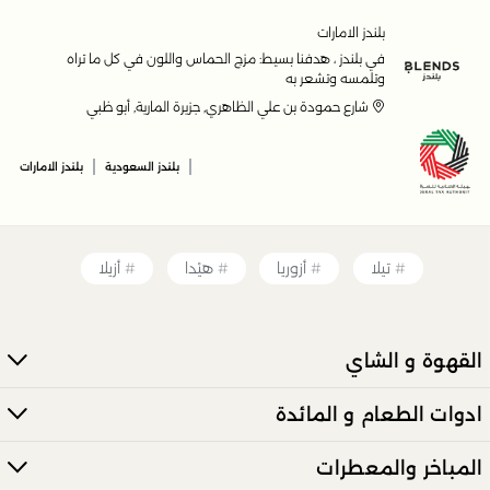
بلندز الامارات
في بلندز ، هدفنا بسيط: مزج الحماس واللون في كل ما تراه
وتلمسه وتشعر به
شارع حمودة بن علي الظاهري, جزيرة المارية, أبو ظبي
|
|
بلندز السعودية
بلندز الامارات
تيلا
أزوريا
هيْدا
أزيلا
القهوة و الشاي
ادوات الطعام و المائدة
المباخر والمعطرات