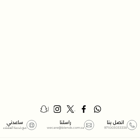
اتصل بنا
راسلنا
ساعدني
971003033338
wecare@blends.com.sa
مع خدمة العملاء