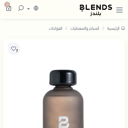
سوّق من بلندز تشكيلة تضم ترامس القهوة والش
0
الرئيسية
المباخر والمعطرات
الفواحات
7