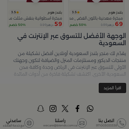
3.5
3.5
بلندز هوم
بلندز هوم
مبخرة معدنية باللون الفضي مع قواعد دائرية من ملاذ
مبخرة اسطوانية بنقش مثلث من عس
59
69
119
139
50% خصم
50% خصم
درهم
درهم
الوجهة الأفضل للتسوق عبر الإنترنت في
السعودية
يقدّم لك متجر
بلندز السعودية أونلاين
أفضل تشكيلة من
منتجات الديكور ومستلزمات المنزل والضيافة لتكون وجهتك
الأولى للتسوق عبر الإنترنت في الرياض وجدة وكافة مدن
السعودية الأخرى. اكتشف تشكيلة فاخرة من أدوات المائدة
والأواني والمباخر والإكسسوارات الأنيقة التي تضفي لمسة
جمالية على كل زاوية في منزلك – كل ذلك وأكثر في مكان واحد.
اقرأ المزيد
تصفّحي الآن عبر الرابط:
تسوق في متجر بلن‌ــدز أونلاين (Blends
Home)
أفضل المنتجات والتصاميم في السعودية
اتصل بنا
راسلنا
ساعدني
971003033338
wecare@blends.com.sa
مع خدمة العملاء