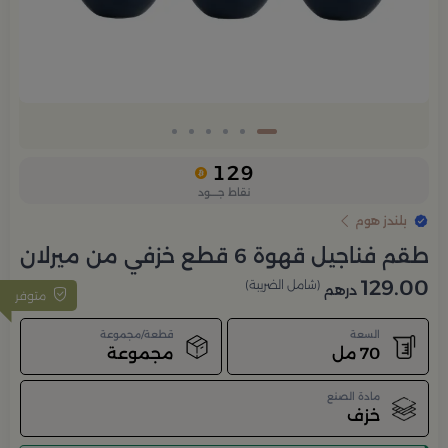
129
نقاط جــــود
بلندز هوم
طقم فناجيل قهوة 6 قطع خزفي من ميرلان
129.00
(شامل الضريبة)
درهم
متوفر
السعة
قطعة/مجموعة
70 مل
مجموعة
مادة الصنع
خزف