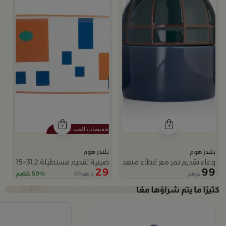
بلندز هوم
بلندز هوم
وعاء تقديم تمر مع غطاء متعدد الالوان من ميرلان
صينية تقديم مستطيلة 31.2×15 سم أبيض وبرتقالي وأزرق من الخزف الحجري بطباعة هندسية عصرية من ميرلان
29
99
59
50% خصم
درهم
درهم