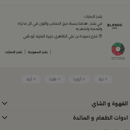
يضم متجر
بلندز السعودية أونلاين
مجموعة ضخمة من
المنتجات المصمّمة بأعلى مستويات الجودة لتلبية احتياجات
منزلك وإضفاء لمسات أناقة. ستجد لدينا كل ما ترغب به من:
بلندز الامارات
في بلندز ، هدفنا بسيط: مزج الحماس واللون في كل ما تراه
أواني تقديم فاخرة وأطقم مائدة راقية
وتلمسه وتشعر به
شارع حمودة بن علي الظاهري, جزيرة المارية, أبو ظبي
أدوات القهوة والشاي الفريدة
قطع ديكور منزلية تضفي لمسة فنية
|
|
بلندز السعودية
بلندز الامارات
قطع أثاث صغيرة وأكسسوارات مبتكرة
معطرات وإضاءات تضفي أجواءً فريدة في المكان
تيلا
أزوريا
هيْدا
أزيلا
كل ذلك من تشكيلة واسعة مختارة بعناية توازن بين الذوق
العصري والأناقة العملية. تصفّح الأقسام الكاملة عبر:
منتجات
بلندز كاملة (All Products)
القهوة و الشاي
تسوقي أدوات تقديم وضيافة راقية في
ادوات الطعام و المائدة
السعودية