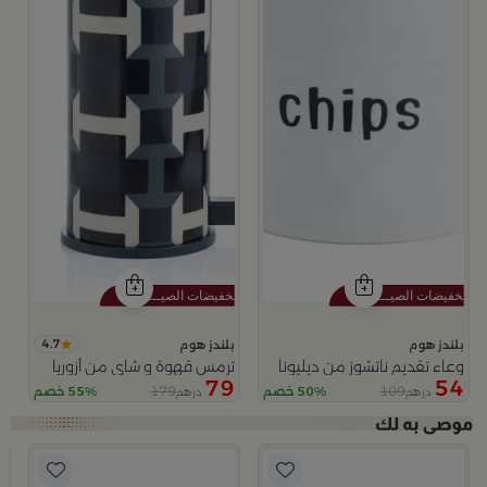
4.7
بلندز هوم
بلندز هوم
وعاء تقديم ناتشوز من ديليونا
ترمس قهوة و شاي من أزوريا
79
54
179
109
50% خصم
55% خصم
درهم
درهم