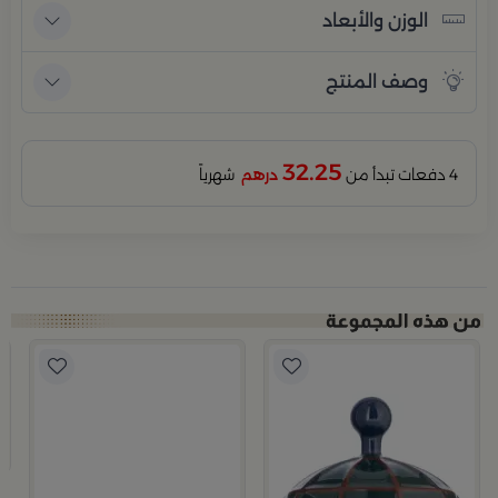
الوزن والأبعاد
وصف المنتج
32.25
4 دفعات تبدأ من
درهم
شهرياً
ب
وعاء
9