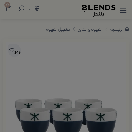
سوّق من بلندز تشكيلة تضم ترامس القهوة والش
0
الرئيسية
القهوة و الشاي
فناجيل القهوة
149