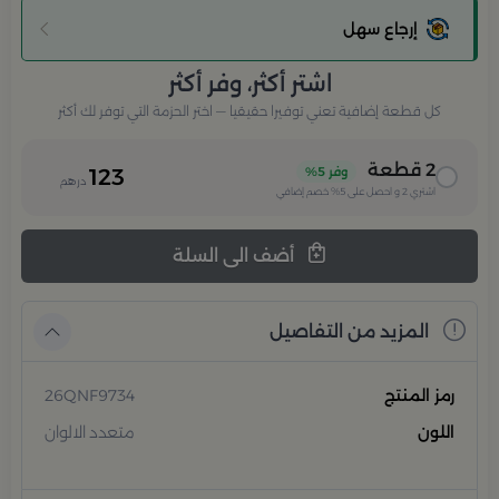
إرجاع سهل
اشتر أكثر، وفر أكثر
كل قطعة إضافية تعني توفيرا حقيقيا — اختر الحزمة التي توفر لك أكثر
2
قطعة
وفر
5%
123
درهم
اشتري
2
و احصل على
5%
خصم إضافي
أضف الى السلة
المزيد من التفاصيل
رمز المنتج
26QNF9734
اللون
متعدد الالوان