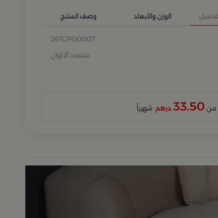
تفاصيل
الوزن والأبعاد
وصف المنتج
26TCP00007
متعدد الالوان
33.50
درهم
شهرياً