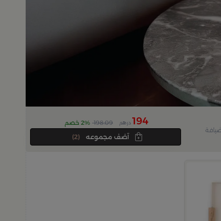
194
198.09
2% خصم
درهم
ينه لضيافة
آضف مجموعه
(2)