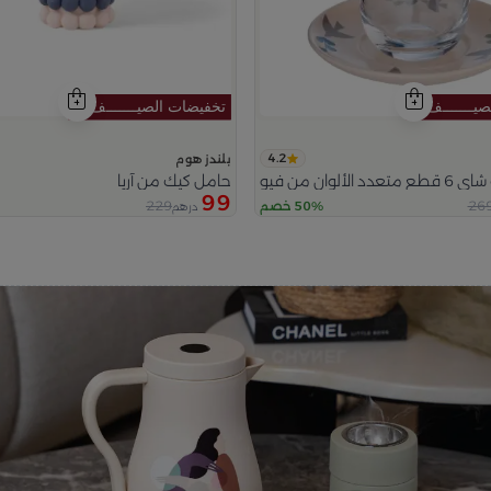
4.2
بلندز هوم
لوان من فيولا
حامل كيك من آريا
99
229
26
50% خصم
درهم