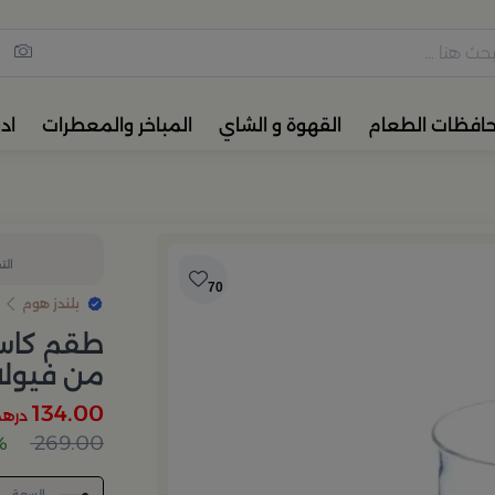
مس القهوة والشاي، أدوات المائ
حافظات الطعام
القهوة و الشاي
المباخر والمعطرات
اد
2
الت
70
بلندز هوم
من فيولا
134.00
درهم
269.00
0%
السعة