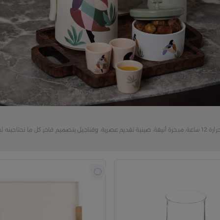
استمتعي بفن الضيافة مع طقم الشاي من مجموعة فيولا ترمس يحفظ الحرارة 12 ساعة، مبخرة أنيقة، صينية تقديم عصرية، وفناجيل بتصميم فاخر.كل ما تحتاج