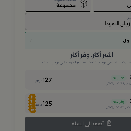
مجموعة
نع
زجاج الصودا
سهل
اشتر أكثر، وفر أكثر
إضافية تعني توفيرا حقيقيا — اختر الحزمة التي توفر لك أكثر
وفر
5%
127
درهم
 على
5%
خصم إضافي
الأكثر مبيعا
وفر
7%
125
درهم
 على
7%
خصم إضافي
أضف الى السلة