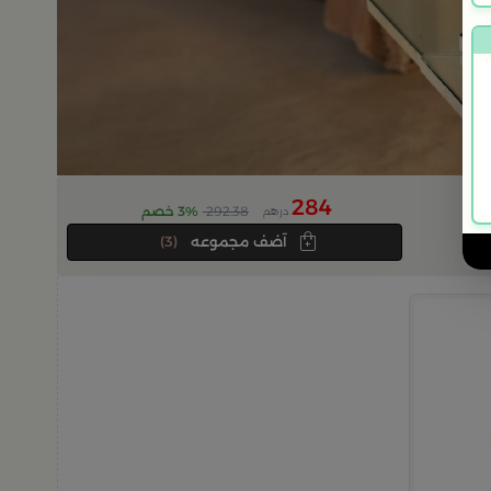
284
292.38
3% خصم
درهم
آضف مجموعه
(3)