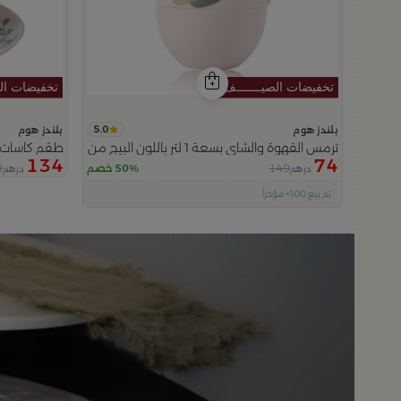
5.0
بلندز هوم
بلندز هوم
ترمس القهوة والشاي بسعة 1 لتر باللون البيج من فيولا
طقم كاسات شاي 6 قطع متعدد الأ
134
74
9
149
50% خصم
درهم
درهم
اقل سعر في 30 يوم
تم بيع 100+ مؤخراً
متبقي في المخزون 5 قطع