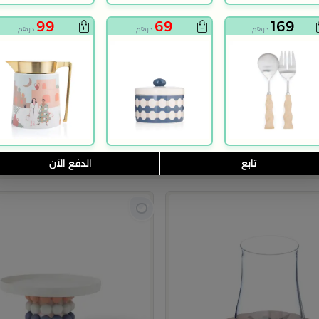
99
69
169
درهم
درهم
درهم
 دفء تليق بمناسباتك الجميلة.
تابع
الدفع الآن