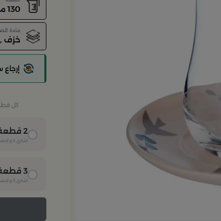
130 مل
مادة الص
خزف , 
إرجاع 
كل قطعة 
2
قطعة
اشتري
2
و احصل
3
قطعة
اشتري
3
و احصل