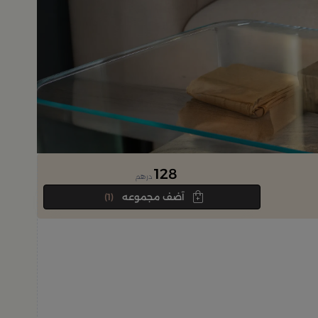
128
درهم
آضف مجموعه
(1)