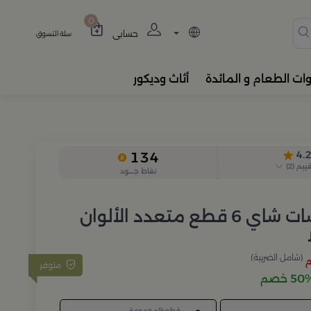
دة، المباخر، والفواحات بتصام
0
حسابي
سلة التسوق
وات الطعام و المائدة
أثاث وديكور
4.
134
قييم
(
2
)
نقاط جــــود
طقم كاسات شاي 6 قطع متعدد الألوان
(شامل الضريبة)
متوفر
5 خصم
قطعة/مجموعة