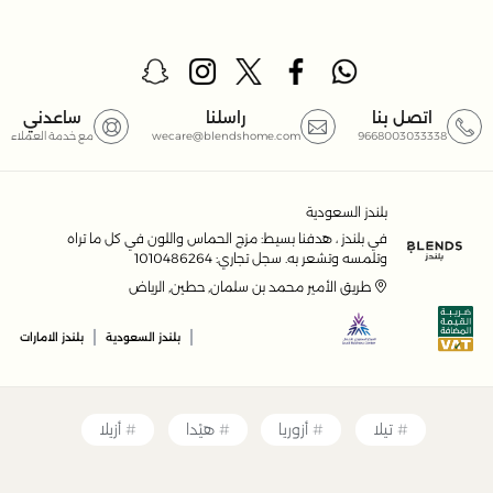
تعد هذه المجموعة مثالية للمتسوقين الذين يبحثون عن الجودة
والأناقة في مشترياتهم.
اتصل بنا
راسلنا
ساعدني
9668003033338
wecare@blendshome.com
مع خدمة العملاء
بلندز السعودية
في بلندز ، هدفنا بسيط: مزج الحماس واللون في كل ما تراه
وتلمسه وتشعر به. سجل تجاري: 1010486264
طريق الأمير محمد بن سلمان, حطين, الرياض
|
|
بلندز السعودية
بلندز الامارات
تيلا
أزوريا
هيْدا
أزيلا