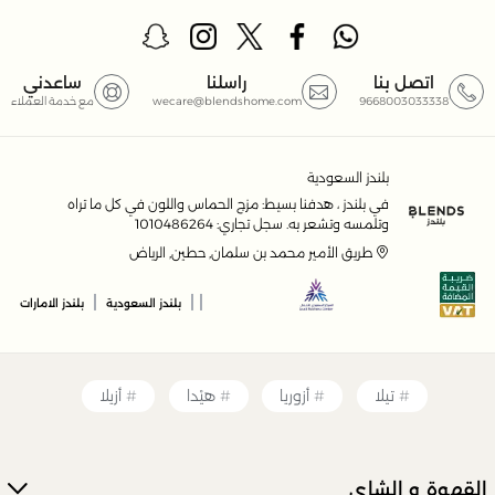
اتصل بنا
راسلنا
ساعدني
9668003033338
wecare@blendshome.com
مع خدمة العملاء
بلندز السعودية
في بلندز ، هدفنا بسيط: مزج الحماس واللون في كل ما تراه
وتلمسه وتشعر به. سجل تجاري: 1010486264
طريق الأمير محمد بن سلمان, حطين, الرياض
|
|
|
بلندز السعودية
بلندز الامارات
تيلا
أزوريا
هيْدا
أزيلا
القهوة و الشاي