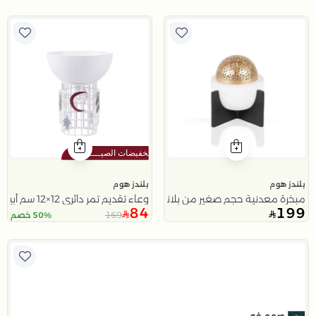
بلندز هوم
بلندز هوم
مبخرة معدنية حجم صغير من بلانيتا
وعاء تقديم تمر دائري 12×12 سم أبيض من الحديد بقاعدة شبكية مزخرفة من رتيلة
84
199
169
50% خصم