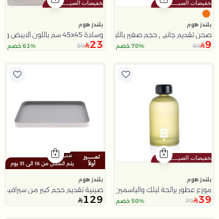
بلندز هوم
بلندز هوم
وسادة 45x45 سم باللون الابيض و الازرق من سولانا
صحن تقديم جانبي حجم صغير باللون البرتقالي من سولانا
23
9
59
30
70% خصم
61% خصم
يتم الشحن من 16 الى 31 يوم
بلندز هوم
بلندز هوم
موزع عطور برائحة ليلك والياسمين 350 مل
صينية تقديم حجم كبير من سيرافينا
129
39
79
50% خصم