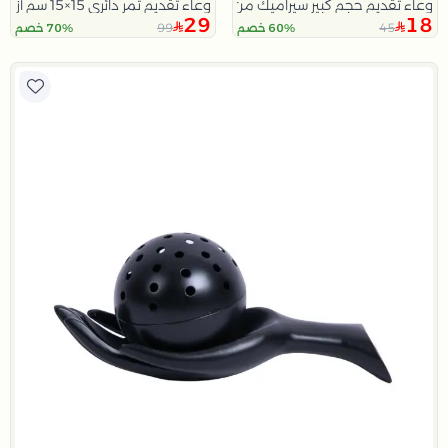
وعاء تقديم حجم كبير سيراميك من أليثيا
وعاء تقديم تمر دائري 15×15 سم أزرق من الحديد بحواف مزخرفة من آريا
29
18
99
45
60% خصم
70% خصم