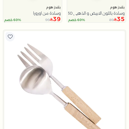
بلندز هوم
بلندز هوم
وسادة باللون الابيض و الذهبي 30x30 سم من سولانا
وسادة من اورورا
39
35
99
89
60% خصم
60% خصم