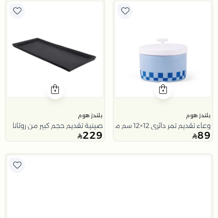
بلندز هوم
بلندز هوم
وعاء تقديم تمر دائري 12×12 سم متعدد الألوان من الخزف الحجري مع غطاء من آريا
صينية تقديم حجم كبير من روثانا
229
89