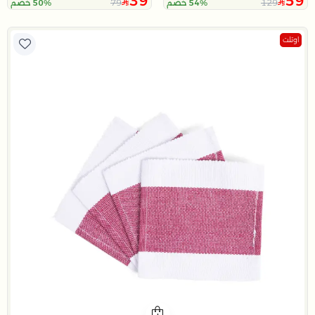
39
59
79
129
54% خصم
50% خصم
اوتلت