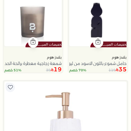
بلندز هوم
بلندز هوم
حامل شموع باللون الاسود من ليورا
شمعة زجاجية معطرة برائحة الحديقة الصيفية 150 غرام
19
35
39
119
70% خصم
51% خصم