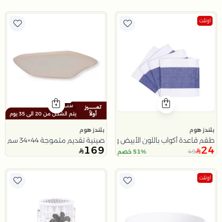
اوتلت
يتم الشحن من 20 الى 35 يوم
بلندز هوم
بلندز هوم
طقم قاعدة أكواب باللون الأبيض و الأزرق من اورورا
صينية تقديم متموجة 44×34 سم بيج من الحديد بتصميم انسيابي من دايا
169
24
49
51% خصم
اوتلت