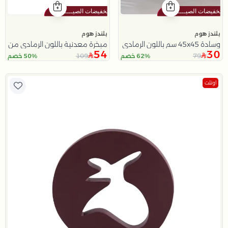
بلندز هوم
بلندز هوم
وسادة 45x45 سم باللون الرمادي من ماريلا
مبخرة معدنية باللون الرمادي من سول
54
30
109
79
62% خصم
50% خصم
اوتلت