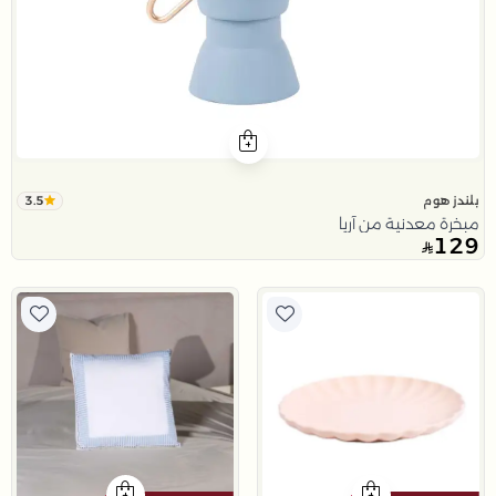
3.5
بلندز هوم
مبخرة معدنية من آريا
129