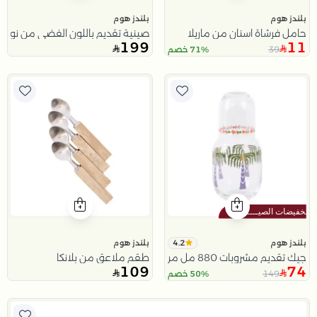
بلندز هوم
بلندز هوم
حامل فرشاة اسنان من ماريلا
صينية تقديم باللون الفضي من نورس
199
11
39
71% خصم
4.2
بلندز هوم
بلندز هوم
جيك تقديم مشروبات 880 مل من رتيلة
طقم ملاعق من بلانكا
109
74
149
50% خصم