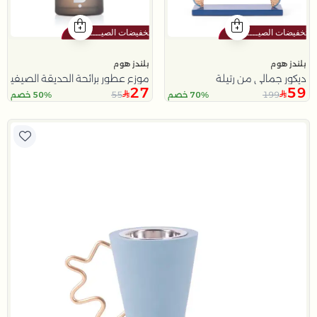
بلندز هوم
بلندز هوم
ديكور جمالي من رتيلة
موزع عطور برائحة الحديقة الصيفية 150 مل
27
59
55
199
70% خصم
50% خصم