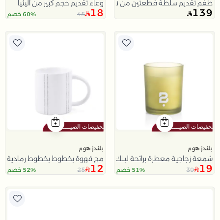
طقم تقديم سلطة قطعتين من نورسين
وعاء تقديم حجم كبير من أليثيا
18
139
45
60% خصم
بلندز هوم
بلندز هوم
شمعة زجاجية معطرة برائحة ليلك والياسمين 150 غرام
مج قهوة بخطوط بخطوط رمادية من أ
12
19
25
39
51% خصم
52% خصم