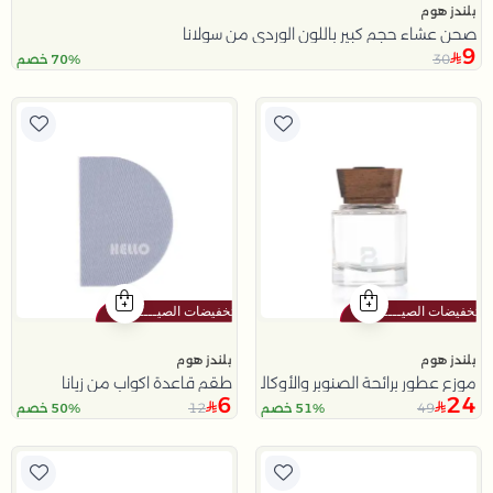
بلندز هوم
صحن عشاء حجم كبير باللون الوردي من سولانا
9
30
70% خصم
بلندز هوم
بلندز هوم
موزع عطور برائحة الصنوبر والأوكالبتوس 100 مل
طقم قاعدة اكواب من زيانا
6
24
12
49
51% خصم
50% خصم