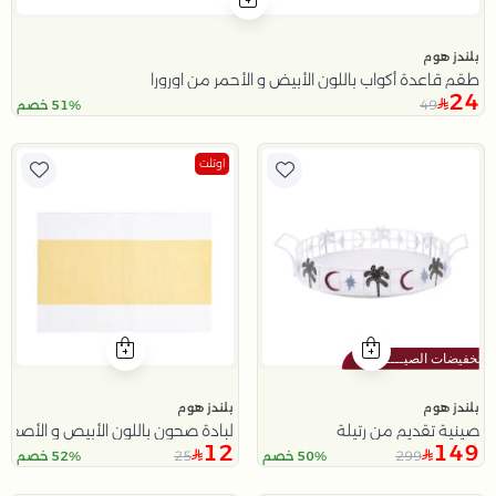
بلندز هوم
طقم قاعدة أكواب باللون الأبيض و الأحمر من اورورا
24
49
51% خصم
اوتلت
بلندز هوم
بلندز هوم
صينية تقديم من رتيلة
لبادة صحون باللون الأبيص و الأصفر م
12
149
25
299
50% خصم
52% خصم