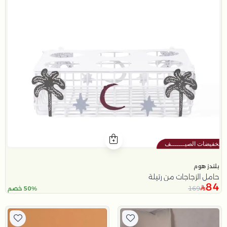
بلندز هوم
حامل الزجاجات من رتيلة
84
169
50% خصم