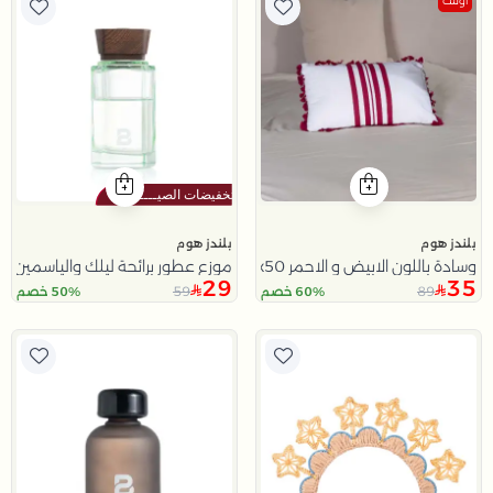
اوتلت
بلندز هوم
بلندز هوم
وسادة باللون الابيض و الاحمر 30x50 سم من سولانا
موزع عطور برائحة ليلك والياسمين 200 مل
29
35
59
89
60% خصم
50% خصم