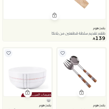
بلندز هوم
طقم تقديم سلطة قطعتين من بلانكا
139
بلندز هوم
بلندز هوم