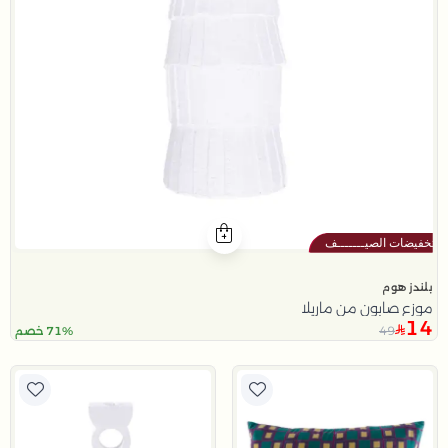
بلندز هوم
موزع صابون من ماريلا
14
49
71% خصم