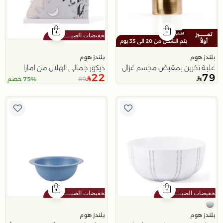
يتم الشحن من 20 الى 35 يوم
بلندز هوم
بلندز هوم
علبة تخزين بمقبض مجسم غزال
ديكور جمالي الهلال من امارا
22
79
89
75% خصم
بلندز هوم
بلندز هوم