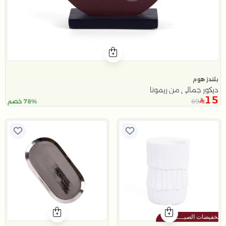
بلندز هوم
ديكور جمالي من ريمونا
15
69
78% خصم