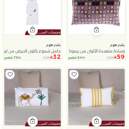
بلندز هوم
بلندز هوم
وسادة متعددة الألوان من ريمونا
حامل شموع باللون الابيض من ليورا
32
59
129
129
54% خصم
75% خصم