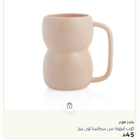
بلندز هوم
كوب قهوة من سيرافينا لون بيج
45