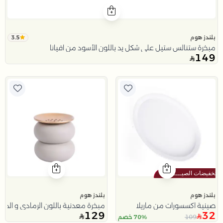
3.5
بلندز هوم
مبخرة ستنالس ستيل على شكل يد باللون الأسود من افيانا
149
بلندز هوم
بلندز هوم
صينية اكسسورات من ماريلا
مبخرة معدنية باللون الرمادي و الذه
129
32
109
70% خصم