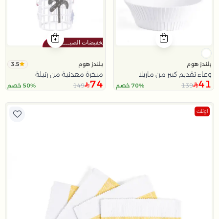
3.5
بلندز هوم
بلندز هوم
وعاء تقديم كبير من ماريلا
مبخرة معدنية من رتيلة
74
41
149
139
70% خصم
50% خصم
اوتلت