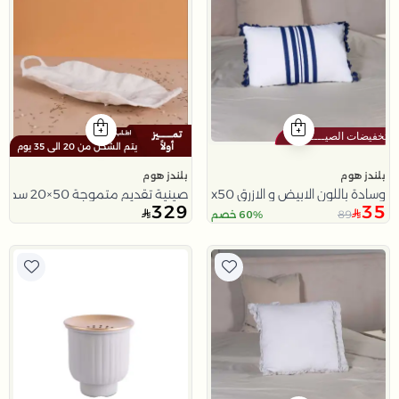
يتم الشحن من 20 الى 35 يوم
بلندز هوم
بلندز هوم
وسادة باللون الابيض و الازرق 30x50 سم من سولانا
صينية تقديم متموجة 50×20 سم بيضاء من الألمنيوم بحواف انسيابية من أفيانا
329
35
89
60% خصم