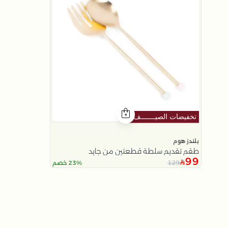
بلندز هوم
طقم تقديم سلطة قطعتين من جايد
99
129
23% خصم