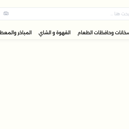
ة تضم ترامس القهوة والشاي، أ
خانات وحافظات الطعام
القهوة و الشاي
المباخر والمعط