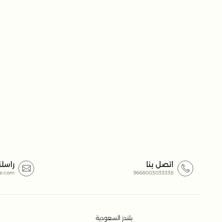
اتصل بنا
راسلن
e.com
9668003033338
بلندز السعودية