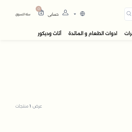
دوات المائدة، المباخر، والفو
0
حسابي
سلة التسوق
رات
ادوات الطعام و المائدة
أثاث وديكور
عرض:
1
منتجات