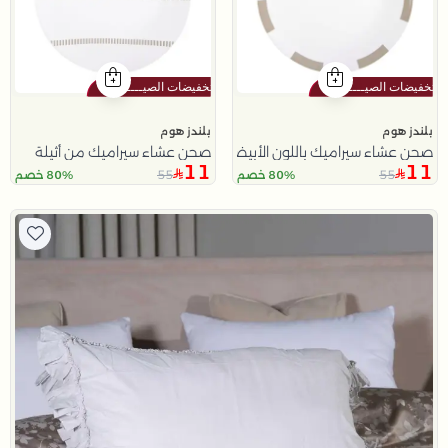
بلندز هوم
بلندز هوم
صحن عشاء سيراميك باللون الأبيض و البيج من أثيلة
صحن عشاء سيراميك من أثيلة
11
11
55
55
80% خصم
80% خصم