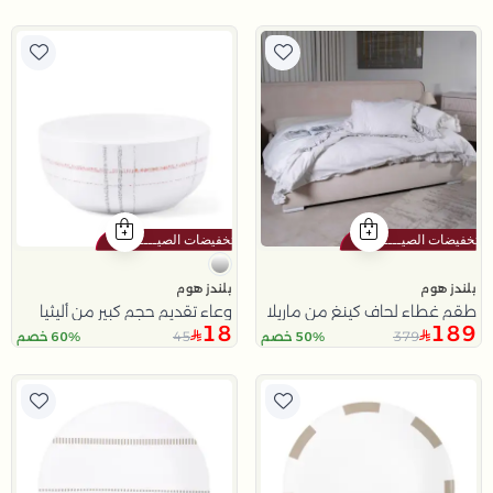
بلندز هوم
بلندز هوم
طقم غطاء لحاف كينغ من ماريلا
وعاء تقديم حجم كبير من أليثيا
18
189
45
379
50% خصم
60% خصم