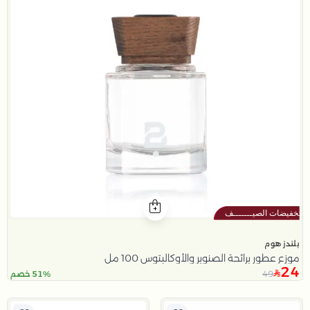
بلندز هوم
موزع عطور برائحة الصنوبر والأوكالبتوس 100 مل
24
49
51% خصم