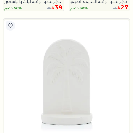
موزع عطور برائحة الحديقة الصيفية 150 مل
موزع عطور برائحة ليلك والياسمين 350 مل
39
27
79
55
50% خصم
50% خصم