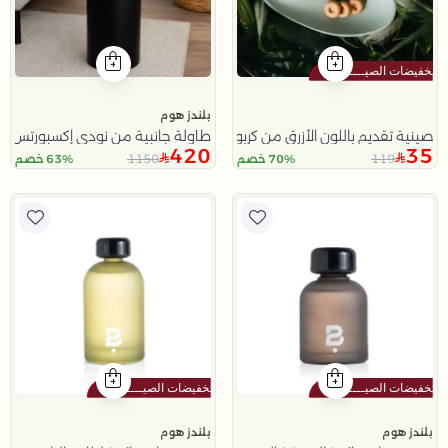
بلندز هوم
صينية تقديم باللون الأزرق من كربون
طاولة جانبية من نودي إكسبورتس
420
35
1150
119
70% خصم
63% خصم
بلندز هوم
بلندز هوم