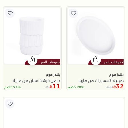
بلندز هوم
بلندز هوم
صينية اكسسورات من ماريلا
حامل فرشاة اسنان من ماريلا
11
32
39
109
70% خصم
71% خصم