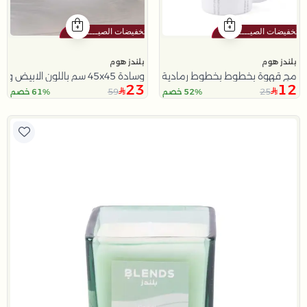
بلندز هوم
بلندز هوم
مج قهوة بخطوط بخطوط رمادية من أليثيا
وسادة 45x45 سم باللون الابيض و الازرق من سولانا
23
12
59
25
52% خصم
61% خصم