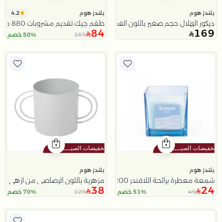
4.2
بلندز هوم
بلندز هوم
ديكور الهلال حجم صغير باللون الفضي و الأزرق من تيلا
طقم جيك تقديم مشروبات 880 مل مع كوب و بنقش السبحة من تيلا
84
169
169
50% خصم
بلندز هوم
بلندز هوم
شمعة معطرة برائحة اللافندر 200 غرام من امارا
مزهرية باللون الرصاصي من ازهى
38
24
129
49
51% خصم
70% خصم