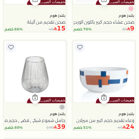
بلندز هوم
بلندز هوم
صحن عشاء حجم كبير باللون الوردي من سولانا
صحن تقديم من أثيلة
15
9
45
30
70% خصم
66% خصم
بلندز هوم
بلندز هوم
وعاء تقديم حجم كبير من ميرلان
حامل شموع شبكي فضي حجم صغير 
39
24
199
49
51% خصم
80% خصم