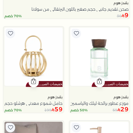
بلندز هوم
صحن تقديم جانبي حجم صغير باللون البرتقالي من سولانا
9
30
70% خصم
بلندز هوم
بلندز هوم
موزع عطور برائحة ليلك والياسمين 200 مل
حامل شموع معدني هرشلو حجم صغير باللون الذهبي من أورو
59
29
199
59
50% خصم
70% خصم