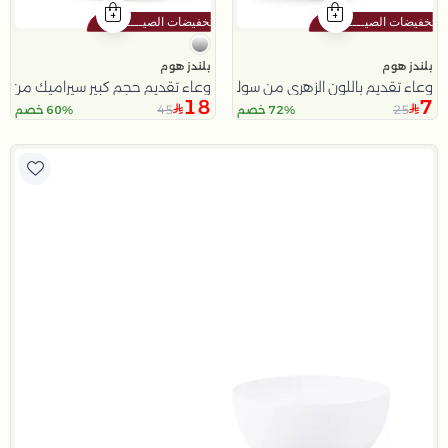
بلندز هوم
بلندز هوم
وعاء تقديم باللون الزهري من سولانا
وعاء تقديم حجم كبير سيراميك من أليث
18
7
45
25
72% خصم
60% خصم