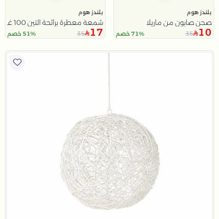
بلندز هوم
بلندز هوم
صحن صابون من ماريلا
شمعة معطرة برائحة التين 100 غرام من امارا
17
10
35
35
71% خصم
51% خصم