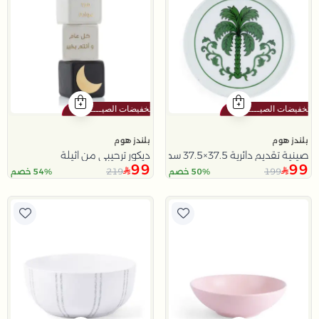
بلندز هوم
بلندز هوم
صينية تقديم دائرية 37.5×37.5 سم بيضاء خشبية بطباعة نخلة من نقاء
ديكور ترحيبي من اثيلة
99
99
219
199
50% خصم
54% خصم