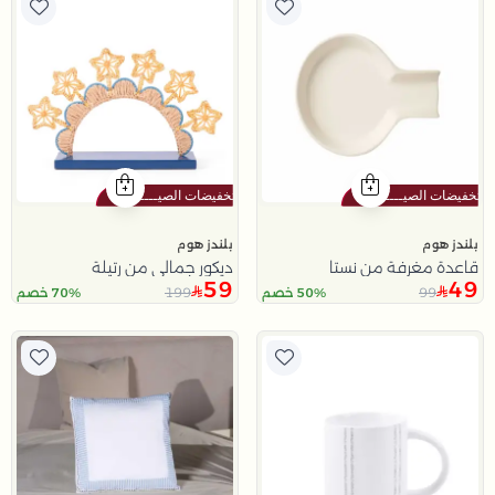
بلندز هوم
بلندز هوم
قاعدة مغرفة من نستا
ديكور جمالي من رتيلة
59
49
199
99
50% خصم
70% خصم