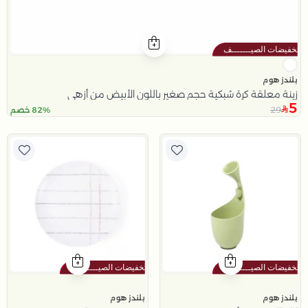
بلندز هوم
زينة معلقة كرة شبكية حجم صغير باللون الأبيض من أزهى
5
29
82% خصم
بلندز هوم
بلندز هوم