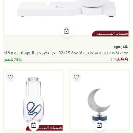
بلندز هوم
وعاء تقديم تمر مستطيل بقاعدة 25×12 سم أبيض من البورسلان مع قاعدة من ليورا
44
179
75% خصم