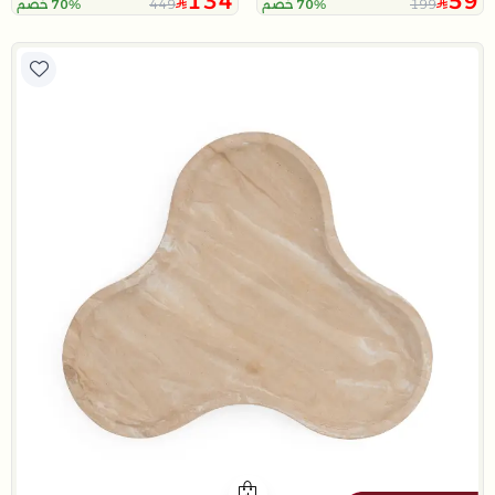
134
59
449
199
70% خصم
70% خصم