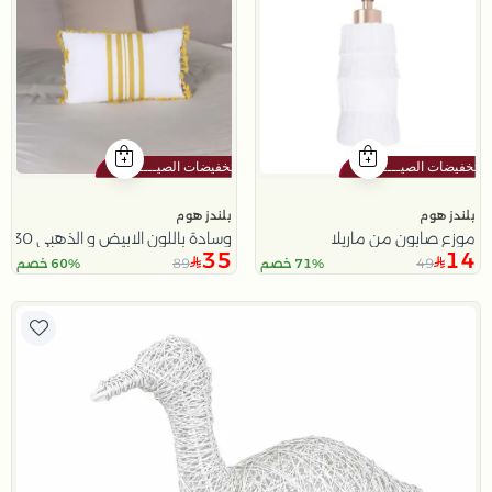
بلندز هوم
بلندز هوم
موزع صابون من ماريلا
وسادة باللون الابيض و الذهبي 30x30 سم من سولانا
35
14
89
49
71% خصم
60% خصم