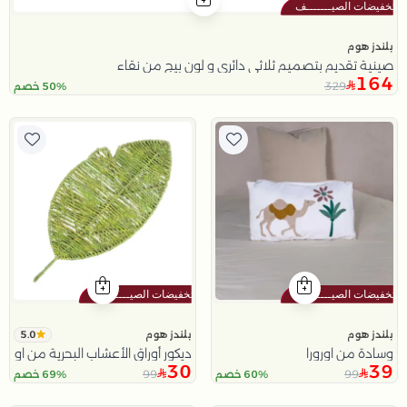
بلندز هوم
صينية تقديم بتصميم ثلاثي دائري و لون بيج من نقاء
164
329
50% خصم
5.0
بلندز هوم
بلندز هوم
وسادة من اورورا
ديكور أوراق الأعشاب البحرية من اورورا
30
39
99
99
60% خصم
69% خصم