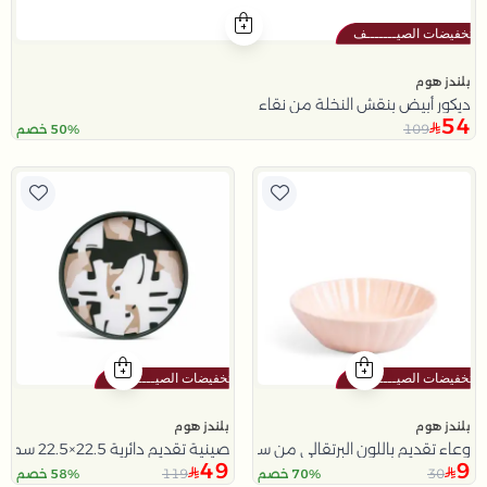
بلندز هوم
ديكور أبيض بنقش النخلة من نقاء
54
109
50% خصم
بلندز هوم
بلندز هوم
وعاء تقديم باللون البرتقالي من سولانا
صينية تقديم دائرية 22.5×22.5 سم أسود وأبيض من الحديد بطباعة تجريدية من سيا
49
9
119
30
70% خصم
58% خصم