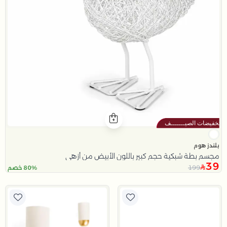
بلندز هوم
مجسم بطة شبكية حجم كبير باللون الأبيض من أزهى
39
199
80% خصم