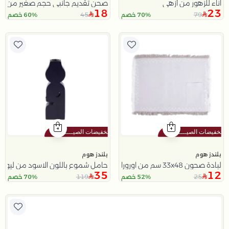
اناء للزهور من أزهى
صحن تقديم جانبي حجم صغير من أليث
18
23
45
79
70% خصم
60% خصم
بلندز هوم
بلندز هوم
لبادة صحون 33x48 سم من اورورا
حامل شموع باللون الاسود من ليورا
35
12
119
25
52% خصم
70% خصم