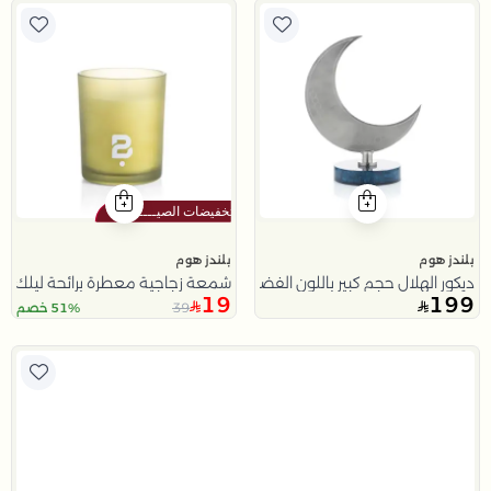
بلندز هوم
بلندز هوم
ديكور الهلال حجم كبير باللون الفضي و الأزرق من تيلا
شمعة زجاجية معطرة برائحة ليلك والياسمين
19
199
39
51% خصم