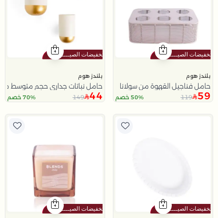
بلندز هوم
بلندز هوم
حامل فناجيل القهوة من سولانا
حامل نباتات جداري حجم متوسط من ب
44
59
149
119
50% خصم
70% خصم