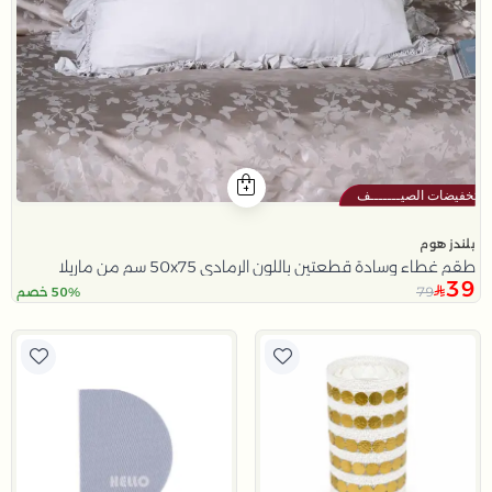
بلندز هوم
طقم غطاء وسادة قطعتين باللون الرمادي 50x75 سم من ماريلا
39
79
50% خصم