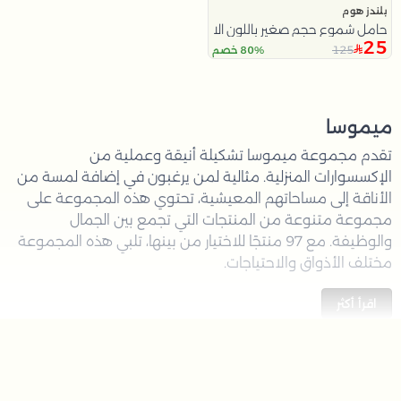
بلندز هوم
حامل شموع حجم صغير باللون الاخضر و الابيض ميموسا
25
125
80% خصم
ميموسا
تقدم مجموعة ميموسا تشكيلة أنيقة وعملية من
الإكسسوارات المنزلية. مثالية لمن يرغبون في إضافة لمسة من
الأناقة إلى مساحاتهم المعيشية، تحتوي هذه المجموعة على
مجموعة متنوعة من المنتجات التي تجمع بين الجمال
والوظيفة. مع 97 منتجًا للاختيار من بينها، تلبي هذه المجموعة
مختلف الأذواق والاحتياجات.
ما الذي ستجده هنا
اقرأ أكثر
أوعية التقديم
: خيارات أنيقة ومتعددة الاستخدامات
للتقديم أو التزيين.
السخانات
: حلول عملية للحفاظ على دفء وجباتك
وجاهزيتها للتقديم.