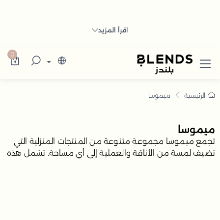
يموسا | أدوات تقديم معدنية
كتشف في بلندز السعودية تشكيلة تضم ترامس ال
اقرأ المزيد
0
الرئيسية
ميموسا
ميموسا
تجمع ميموسا مجموعة متنوعة من المنتجات المنزلية التي
تضيف لمسة من الأناقة والعملية إلى أي مساحة. تشمل هذه
المجموعة أوعية التقديم، والسخانات، والصواني، والطاولات،
وحاملات الشموع، والسلات، وحوامل الكيك، والمباخر. تلبي هذه
المنتجات احتياجات مختلفة للتقديم والتزيين والتنظيم بأسلوب
متناسق.