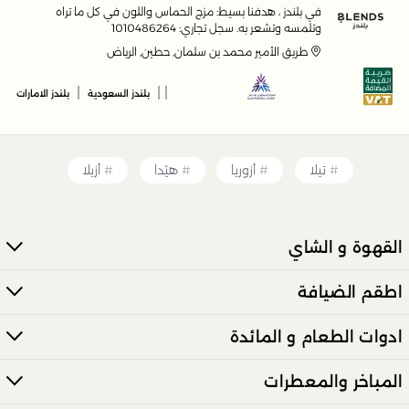
ميموسا؟
في بلندز ، هدفنا بسيط: مزج الحماس واللون في كل ما تراه
وتلمسه وتشعر به. سجل تجاري: 1010486264
تضم مجموعة ميموسا أوعية التقديم، السخانات، الصواني،
طريق الأمير محمد بن سلمان, حطين, الرياض
الطاولات، حاملات الشموع، السلال، حامل الكيك، والمباخر.
|
|
|
هل تناسب منتجات هذه المجموعة الاستخدام العملي
بلندز السعودية
بلندز الامارات
والزخرفي معًا؟
نعم، تم تصميم مجموعة ميموسا لتجمع بين العملية والجمال
الأنيق، مما يجعلها مناسبة لمختلف الاستخدامات في منزلك.
تيلا
أزوريا
هيْدا
أزيلا
القهوة و الشاي
اطقم الضيافة
ادوات الطعام و المائدة
المباخر والمعطرات