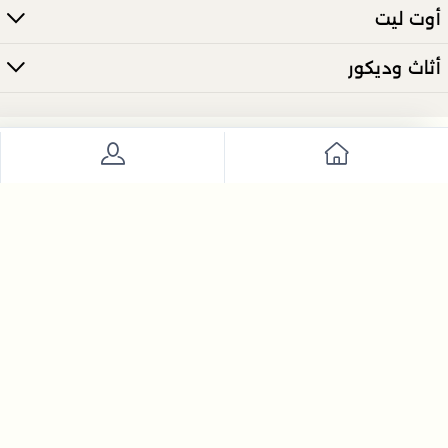
أوت ليت
أثاث وديكور
انضم إلى نشرتنا الإخبارية الآن
ارسل
تعرّف على أحدث العروض والأخبار مباشرة عبر بريدك الالكتروني.
روابط السياسات
روابط مميزة
روابط اضافية