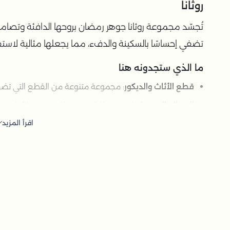
روثانا
تُجسّد مجموعة روثانا جوهر رمضان بروحها الدافئة وتصاميمها
تضفي إحساسًا بالسكينة والدفء، مما يجعلها مثالية لاستقب
ما الذي ستجدونه هنا
قطع الأثاث والديكور
: مجموعة متنوعة من القطع التي تضفي
الوسائد المريحة
: ناعمة وجذابة، مستوحاة من غنى الأرض.
اقرأ المزيد
عربات التقديم
: عملية ومصممة بجمال، مثالية لتقديم التمور و
كيفية الاختيار
تفضيلات التصميم
: اختر القطع التي تتماشى مع ذوقك الش
الوظائف العملية
: ضع في اعتبارك القطع التي تجمع بين الج
جودة المواد
: ابحث عن مواد متينة وراقية تعكس اللمسة ال
أسئلة شائعة