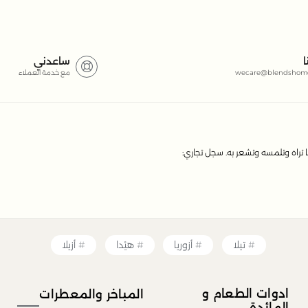
نخيل الباسقة، مما يعكس إحساسًا بالفخامة والهدوء.
ا
ساعدني
wecare@blendshom
مع خدمة العملاء
؟
عربات تقديم، جميعها مصممة بعناية لتتماشى مع
 تراه وتلمسه وتشعر به. سجل تجاري:
تيلا
أزوريا
هيْدا
أزيلا
ادوات الطعام و
المباخر والمعطرات
المائدة