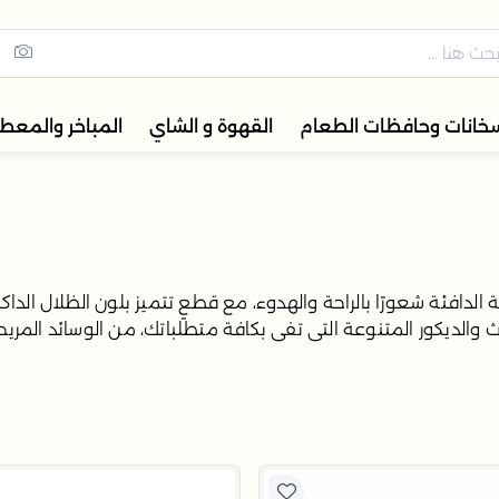
نا | خصم إضافي 5%
ة تضم ترامس القهوة والشاي، أ
خانات وحافظات الطعام
القهوة و الشاي
المباخر والمعط
افئة شعورًا بالراحة والهدوء، مع قطعٍ تتميز بلون الظلال الداكن
والديكور المتنوعة التي تفي بكافة متطلباتك، من الوسائد المريحة