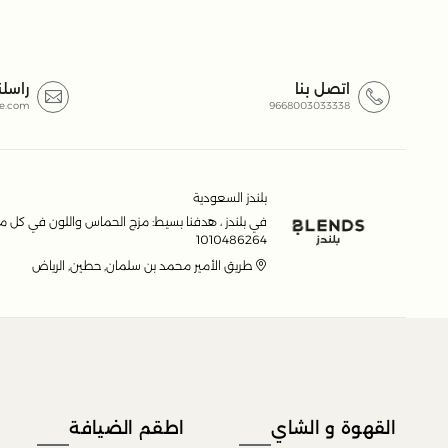
ما هو الإلهام وراء مجموعة روثانا؟
تستوحى مجموعة روثانا من ألوان العسل الذهبية وظلال أشجار ال
اتصل بنا
راسلن
e.com
9668003033338
ما هي أنواع المنتجات التي تتضمنها هذه المجموعة
تحتوي هذه المجموعة على قطع أثاث وديكور، ووسائد مريحة، و
روح رمضان.
بلندز السعودية
في بلندز ، هدفنا بسيط: مزج الحماس واللون في كل ما
1010486264
طريق الأمير محمد بن سلمان, حطين, الرياض
القهوة و الشاي
اطقم الضيافة