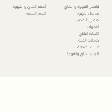
ترامس القهوة و الشاي
أطقم الشاي و القهوة
فناجيل القهوة
اطقم السفرة
صواني التقديم
التمريات
كاسات الشاي
حاملات الكيك
عربات الضيافة
اكواب الشاي والقهوة
روابط السياسات
روابط مميزة
سياسة العروض و الهدايا
خدمات الاعمال B2B
سياسة الخصوصية
برنامج الولاء
سياسة الاستبدال و الاسترجاع
برنامج التسويق بال