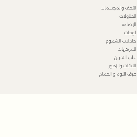
التحف والمجسمات
الطاولات
الإضاءة
لوحات
حاملات الشموع
المزهريات
علب التخزين
النباتات والزهور
غرف النوم و الحمام
م إلى نشرتنا الإخبارية الآن
ارسل
ف على أحدث العروض والأخبار مباشرة عبر بريدك الالكتروني.