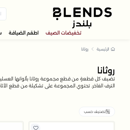
 طقم طاولات ووسائد روثا
كتشف في بلندز السعودية تشكيل
تخفيضات الصيف
اطقم الضيافة
س
الرئيسية
روثانا
روثانا
تضيف كل قطعةٍ من قطع مجموعة روثانا بألوانها العسلية الد
الترف الفاخر. تحتوي المجموعة على تشكيلة من قطع الأثاث 
التمر واللذائذ المتنوعة.
تصنيف حسب