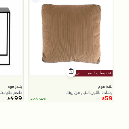
بلندز هوم
بلندز هوم
وسادة باللون البني من روثانا
طقم طاولات 
499
59
129
54% خصم