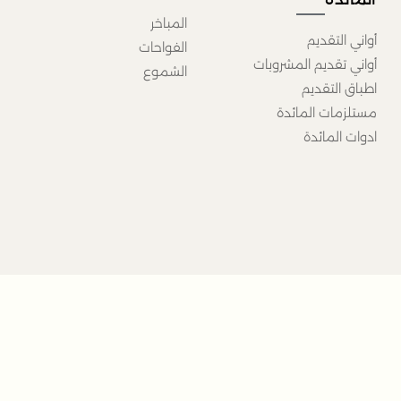
المباخر
أواني التقديم
الفواحات
أواني تقديم المشروبات
الشموع
اطباق التقديم
مستلزمات المائدة
ادوات المائدة
روابط اضافية
انض
من نحن
المعارض
عمولة
خدمة العملاء
تعرّ