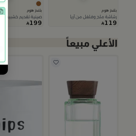
بلندز هوم
بلندز هوم
رشاشة ملح وفلفل من آريا
صينية تقديم خشبية حجم 
199
119
ضر من عسيب