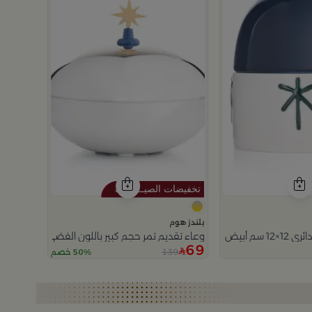
بلندز هوم
 بنقش نخلة من ميرلان
وعاء تقديم تمر حجم كبير باللون الفضي و الذهبي من
69
139
50% خصم