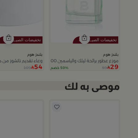
بلندز هوم
بلندز هوم
موزع عطور برائحة ليلك والياسمين 200 مل
وعاء تقديم ناتشوز من دي
54
29
109
59
50% خصم
5.0
را