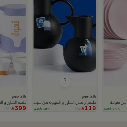
بلندز هوم
بلندز هوم
طقم ترامس الشاي و القهوة من سيمارا
طقم الشاي و الق
399
119
755
298
75% خصم
60% خصم