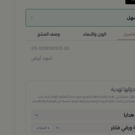
سهل
تفاصيل
الوزن والأبعاد
وصف المنتج
05-1039150103-20
أسود, أبيض
وّلها لهدية
وّل منتجك إلى هدية راقية جاهزة للتقديم مع خدمة التغليف الفاخر لدينا، حيث
ستخدم خامات عالية الجودة وتصاميم أنيقة تضيف لمسة من الفخامة والاهتمام
كل تفصيلة. مثالية للمناسبات الخاصة، الأعياد، والإهداءات الراقية التي تترك انطباعًا لا
ُنسى.
دايا
ورقي فاخر
4
الخيارات