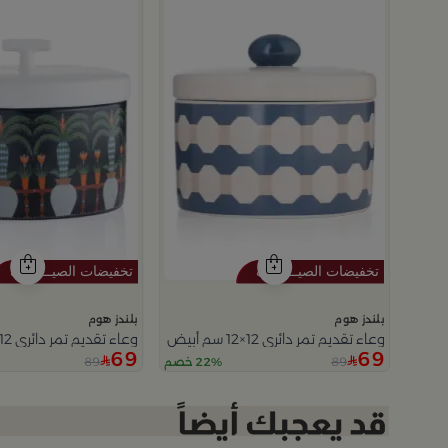
بلندز هوم
بلندز هوم
وعاء تقديم تمر دائري 12×12 سم أبيض وأزرق من الخزف الحجري بغطاء من أزوريا
وعاء تقديم تمر دائري 12×12 سم متعدد الألوان من السيراميك مع غطاء من سيلورا
69
69
89
89
22% خصم