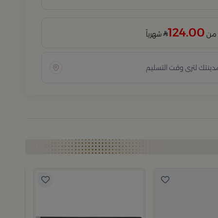
124.00
شهرياً
مدينتك لترى وقت التسليم
بلندز هوم
طقم تقد