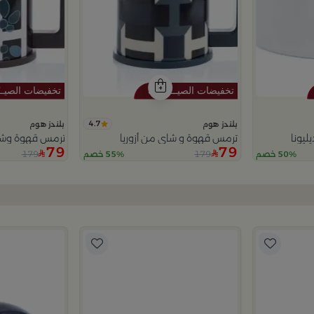
4.7
بلندز هوم
بلندز هوم
ليونا
ترمس قهوة و شاي من أزوريا
ترمس قهوة وشاي
79
79
179
179
50% خصم
55% خصم