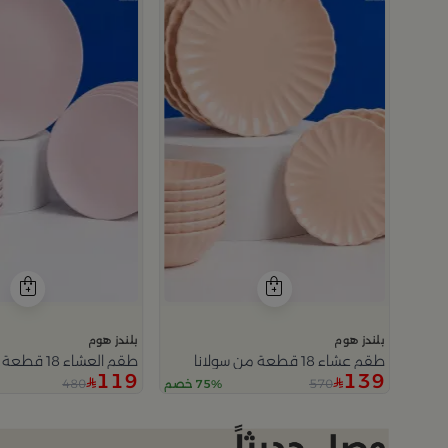
بلندز هوم
بلندز هوم
طقم عشاء 18 قطعة من سولانا
طقم العشاء 18 قطعة من سولانا
119
139
480
570
75% خصم