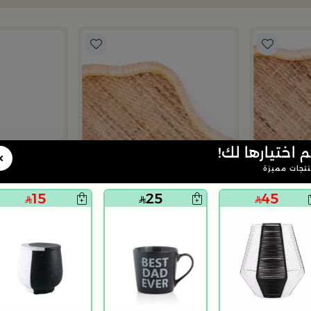
م اختيارها لك!
×
تجات مميزة
15
25
45