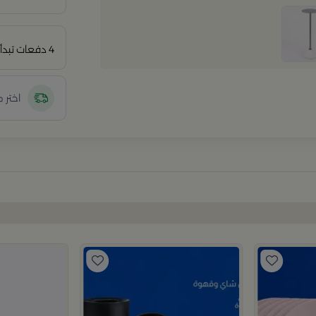
4 دفعات تبدأ من
اختر 