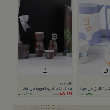
499
بلندز هوم
هوة الأنيق من هيدا
هدية طقم تقديم القهوة من نقاء
419
599
47% خصم
30% خصم