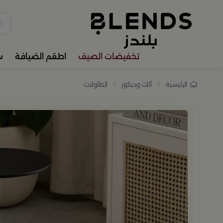
سوّق من بلندز تشكيلة تضم ترا
تخفيضات الصيف
اطقم الضيافة
س
الرئيسية
أثاث وديكور
الطاولات