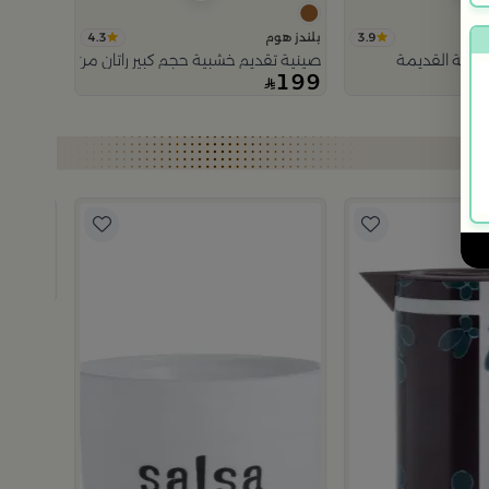
4.3
3.9
بلندز هوم
دينة القديمة
صينية تقديم خشبية حجم كبير راتان من اورورا
199
بلندز هوم
ترمس قه
99
99