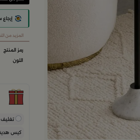
إرجاع 
المزيد من ال
رمز المنتج
اللون
ح
ح
ن
ب
ي
تغليف ه
كيس هدية 