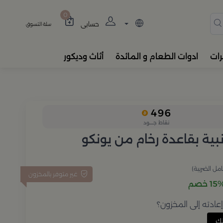
دة، المباخر، والفواحات بتصام
0
حسابي
سلة التسوق
رات
ادوات الطعام و المائدة
أثاث وديكور
496
نقاط جــــود
بية بقاعدة رخام من يونكو
مل الضريبة)
غير متوفر بالمخزون
1 خصم
ادته إلى المخزون؟
ك