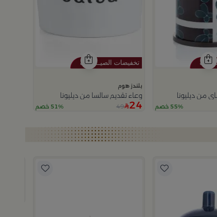
بلندز هوم
 من ديليونا
وعاء تقديم سالسا من ديليونا
24
49
55% خصم
51% خصم
بلندز هوم
وعاء تقديم تمر دائري 12×12 سم م
69
89