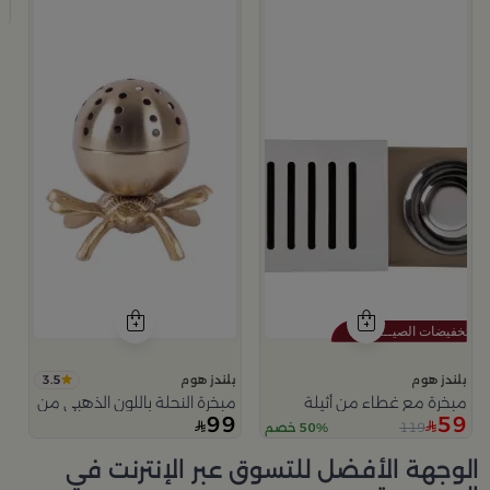
9
3.5
بلندز هوم
بلندز هوم
مبخرة مع غطاء من أثيلة
مبخرة النحلة باللون الذهبي من امارا
99
59
119
50% خصم
الوجهة الأفضل للتسوق عبر الإنترنت في