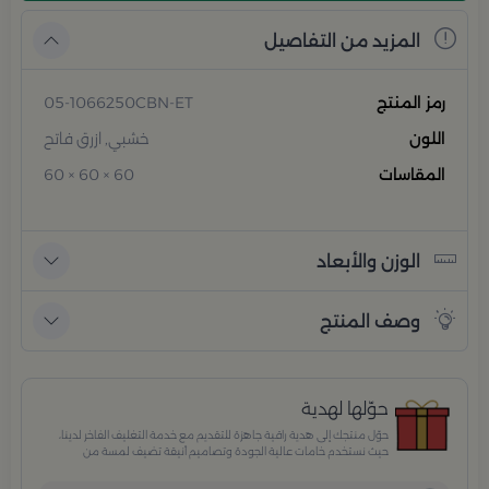
المزيد من التفاصيل
رمز المنتج
05-1066250CBN-ET
اللون
خشبي, ازرق فاتح
المقاسات
60 × 60 × 60
الوزن والأبعاد
وصف المنتج
حوّلها لهدية
حوّل منتجك إلى هدية راقية جاهزة للتقديم مع خدمة التغليف الفاخر لدينا،
حيث نستخدم خامات عالية الجودة وتصاميم أنيقة تضيف لمسة من
الفخامة والاهتمام بكل تفصيلة. مثالية للمناسبات الخاصة، الأعياد،
والإهداءات الراقية التي تترك انطباعًا لا يُنسى.