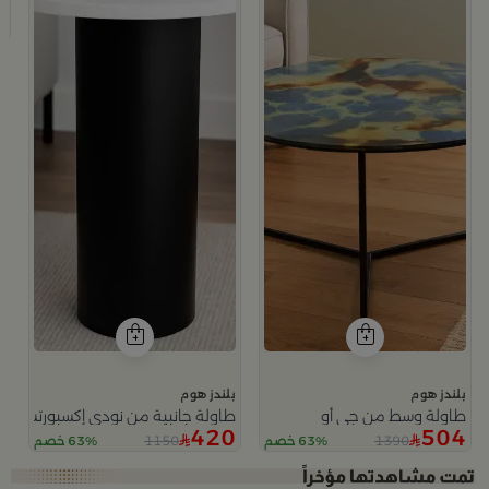
طاو
8
بلندز هوم
بلندز هوم
طاولة وسط من جي أو
طاولة جانبية من نودي إكسبورتس
420
504
1150
1390
63% خصم
63% خصم