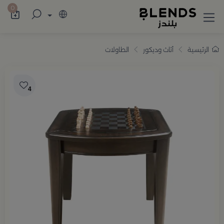
سوّق من بلندز تشكيلة تضم ترامس القهوة والش
0
الرئيسية
أثاث وديكور
الطاولات
4