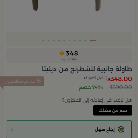
348
نقاط جــــود
طاولة جانبية للشطرنج من ديليتا
348.00
(شامل الضريبة)
غير متوفر بالمخزون
1390.00
74% خصم
هل ترغب في إعادته إلى المخزون؟
نعم من فضلك
إرجاع سهل