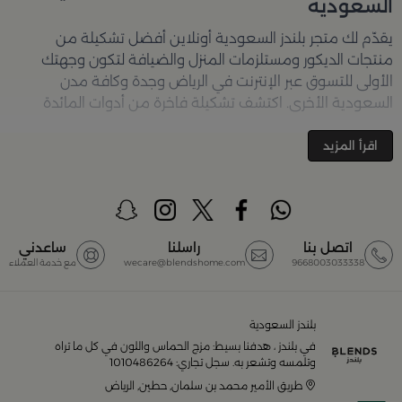
السعودية
يقدّم لك متجر
بلندز السعودية أونلاين
أفضل تشكيلة من
منتجات الديكور ومستلزمات المنزل والضيافة لتكون وجهتك
الأولى للتسوق عبر الإنترنت في الرياض وجدة وكافة مدن
السعودية الأخرى. اكتشف تشكيلة فاخرة من أدوات المائدة
والأواني والمباخر والإكسسوارات الأنيقة التي تضفي لمسة
جمالية على كل زاوية في منزلك – كل ذلك وأكثر في مكان واحد.
اقرأ المزيد
تصفّحي الآن عبر الرابط:
تسوق في متجر بلن‌ــدز أونلاين (Blends
Home)
أفضل المنتجات والتصاميم في السعودية
اتصل بنا
راسلنا
ساعدني
9668003033338
wecare@blendshome.com
مع خدمة العملاء
يضم متجر
بلندز السعودية أونلاين
مجموعة ضخمة من
المنتجات المصمّمة بأعلى مستويات الجودة لتلبية احتياجات
منزلك وإضفاء لمسات أناقة. ستجد لدينا كل ما ترغب به من:
بلندز السعودية
في بلندز ، هدفنا بسيط: مزج الحماس واللون في كل ما تراه
أواني تقديم فاخرة وأطقم مائدة راقية
وتلمسه وتشعر به. سجل تجاري: 1010486264
طريق الأمير محمد بن سلمان, حطين, الرياض
أدوات القهوة والشاي الفريدة