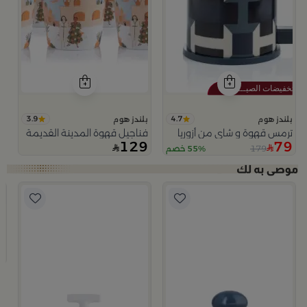
3.9
4.7
بلندز هوم
بلندز هوم
ترمس قهوة و شاي من أزوريا
فناجيل قهوة المدينة القديمة
129
79
179
55% خصم
ا
ب
وعا
9