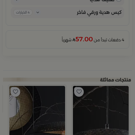
كيس هدية ورقي فاخر
4
الخيارات
57.00
4 دفعات تبدأ من
شهرياً
ب
يس
مص
1