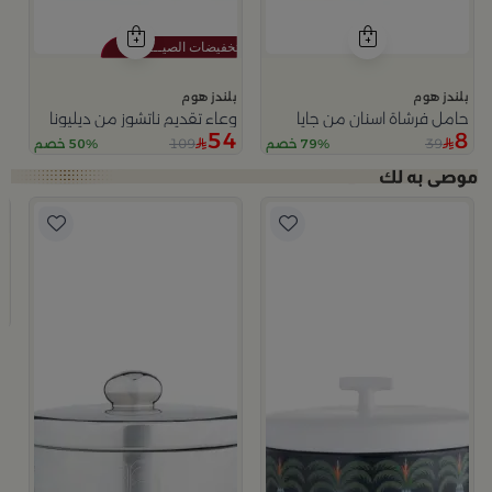
بلندز هوم
بلندز هوم
حامل فرشاة اسنان من جايا
وعاء تقديم ناتشوز من ديليونا
54
8
109
39
79% خصم
50% خصم
لا
ب
وعاء
9