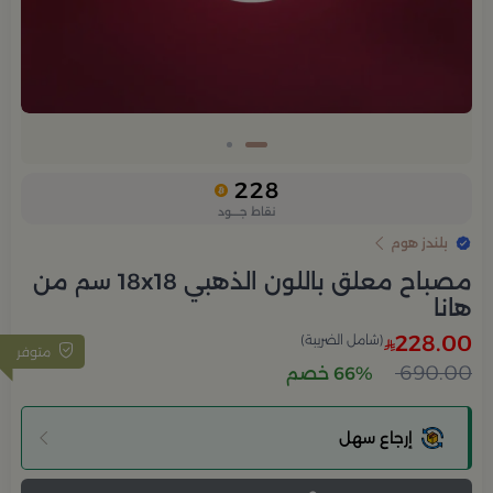
228
نقاط جــــود
بلندز هوم
مصباح معلق باللون الذهبي 18x18 سم من
هانا
228.00
(شامل الضريبة)
متوفر
690.00
66% خصم
إرجاع سهل