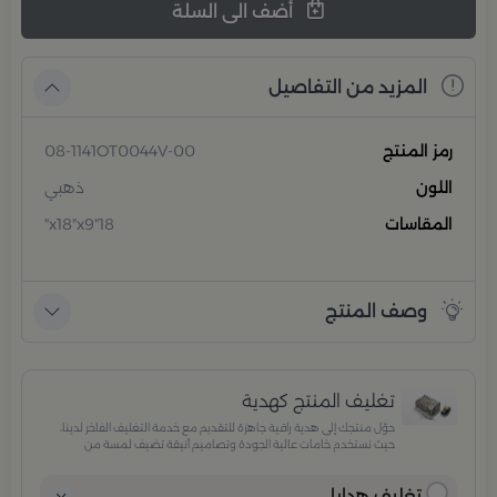
أضف الى السلة
المزيد من التفاصيل
رمز المنتج
08-1141OT0044V-00
اللون
ذهبي
المقاسات
18"x18"x9"
وصف المنتج
تغليف المنتج كهدية
حوّل منتجك إلى هدية راقية جاهزة للتقديم مع خدمة التغليف الفاخر لدينا،
حيث نستخدم خامات عالية الجودة وتصاميم أنيقة تضيف لمسة من
الفخامة والاهتمام بكل تفصيلة. مثالية للمناسبات الخاصة، الأعياد،
والإهداءات الراقية التي تترك انطباعًا لا يُنسى.
تغليف هدايا