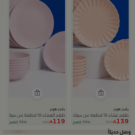
ط
9
بلندز هوم
بلندز هوم
طقم عشاء 18 قطعة من سولانا
طقم العشاء 18 قطعة من سولانا
119
139
480
570
75% خصم
75% خصم