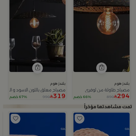
بلندز هوم
بلندز هوم
مصباح طاولة من لوفري
مصباح معلق باللون الاسود و الذهبي
319
294
990
890
66% خصم
67% خصم
ب