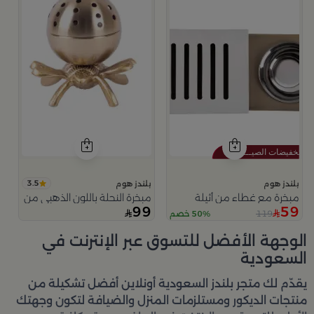
3.5
بلندز هوم
بلندز هوم
مبخرة مع غطاء من أثيلة
مبخرة النحلة باللون الذهبي من امارا
99
59
119
50% خصم
الوجهة الأفضل للتسوق عبر الإنترنت في
السعودية
يقدّم لك متجر
بلندز السعودية أونلاين
أفضل تشكيلة من
منتجات الديكور ومستلزمات المنزل والضيافة لتكون وجهتك