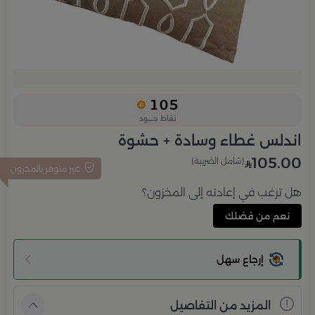
105
نقاط جــــود
اندلس غطاء وسادة + حشوة
105.00
(شامل الضريبة)
غير متوفر بالمخزون
هل ترغب في إعادته إلى المخزون؟
نعم من فضلك
إرجاع سهل
المزيد من التفاصيل