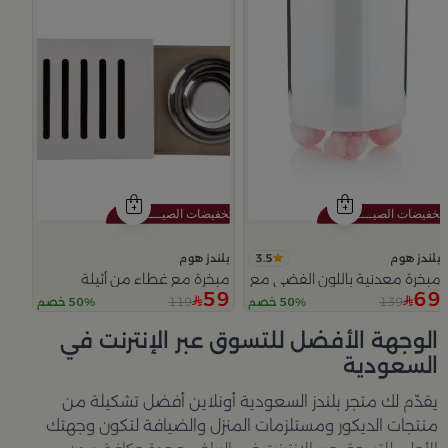
3.5
بلندز هوم
بلندز هوم
مبخرة معدنية باللون الفضي مع قواعد دائرية من ملاذ
مبخرة مع غطاء من أثيلة
59
69
119
139
50% خصم
50% خصم
Slide 1 of 5
الوجهة الأفضل للتسوق عبر الإنترنت في
السعودية
يقدّم لك متجر
بلندز السعودية أونلاين
أفضل تشكيلة من
منتجات الديكور ومستلزمات المنزل والضيافة لتكون وجهتك