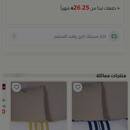
26.25
4 دفعات تبدأ من
شهرياً
اختر مدينتك لترى وقت التسليم
بلند
وسادة 45x45 سم بال
30