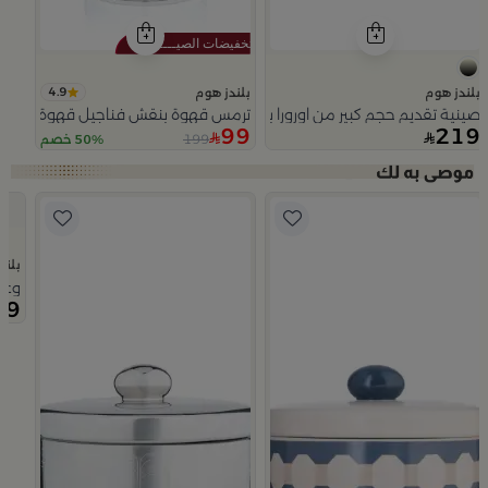
4.9
بلندز هوم
بلندز هوم
صينية تقديم حجم كبير من اورورا بمقابض خشبية
ترمس قهوة بنقش فناجيل قهوة فضي م
99
219
199
50% خصم
Slide 1 of 5
بلند
وعاء تقديم ت
99