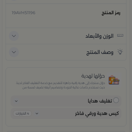
رمز المنتج
19AVH51196
الوزن والأبعاد
وصف المنتج
حوّلها لهدية
حوّل منتجك إلى هدية راقية جاهزة للتقديم مع خدمة التغليف الفاخر لدينا،
حيث نستخدم خامات عالية الجودة وتصاميم أنيقة تضيف لمسة من
الفخامة والاهتمام بكل تفصيلة. مثالية للمناسبات الخاصة، الأعياد،
والإهداءات الراقية التي تترك انطباعًا لا يُنسى.
تغليف هدايا
كيس هدية ورقي فاخر
4
الخيارات