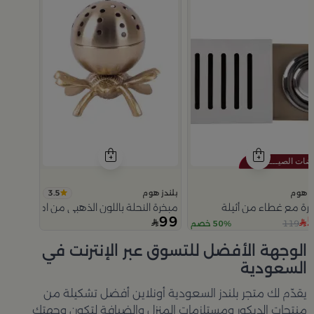
3.5
ز هوم
بلندز هوم
رة مع غطاء من أثيلة
مبخرة النحلة باللون الذهبي من امارا
99
119
50% خصم
Slide 1 of 5
الوجهة الأفضل للتسوق عبر الإنترنت في
السعودية
يقدّم لك متجر
بلندز السعودية أونلاين
أفضل تشكيلة من
منتجات الديكور ومستلزمات المنزل والضيافة لتكون وجهتك