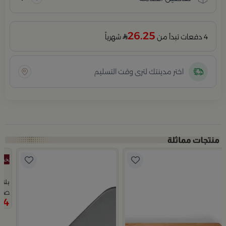
26.25
4 دفعات تبدأ من
شهرياً
اختر مدينتك لترى وقت التسليم
بلند
صينية تق
74