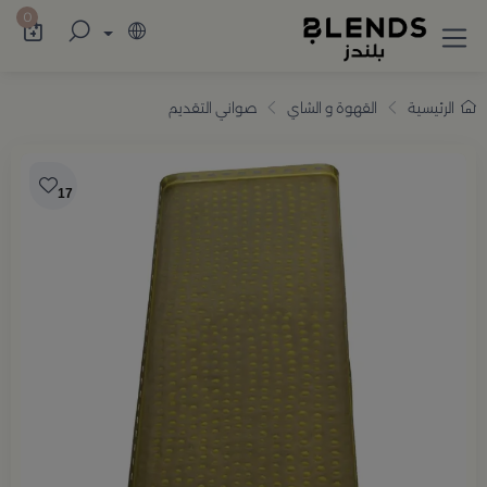
سوّق من بلندز تشكيلة تضم ترامس القهوة والش
0
الرئيسية
القهوة و الشاي
صواني التقديم
17