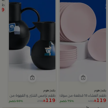
طقم
99
بلندز هوم
بلندز هوم
طقم العشاء 18 قطعة من سولانا
طقم ترامس الشاي و القهوة من سيمارا
119
119
298
480
75% خصم
60% خصم
Slide 1 of 5