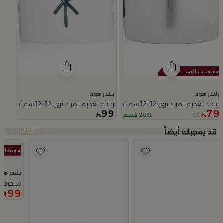
بلندز هوم
بلندز هوم
وعاء تقديم تمر دائري 12×12 سم فضي من الخزف الحجري بغطاء من عسيب
وعاء تقديم تمر دائري 12×12 سم أبيض وأزرق من الخزف الحجري بنقش نخلة من ميرلان
99
79
99
20% خصم
Slide 1 of 5
بلندز هو
مبخرة ع
99
9