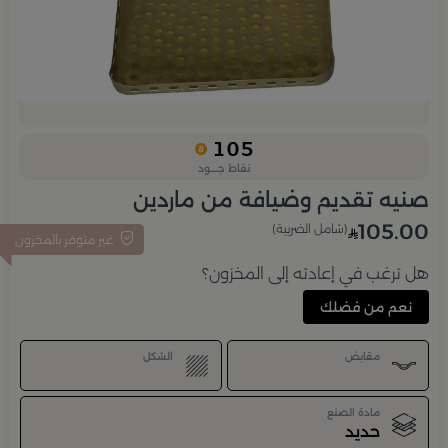
105
نقاط جــــود
صنيه تقديم وضيافة من ماردين
105.00
(شامل الضريبة)
غير متوفر بالمخزون
هل ترغب في إعادته إلى المخزون؟
نعم من فضلك
مقابض
الشكل
مادة الصنع
حديد