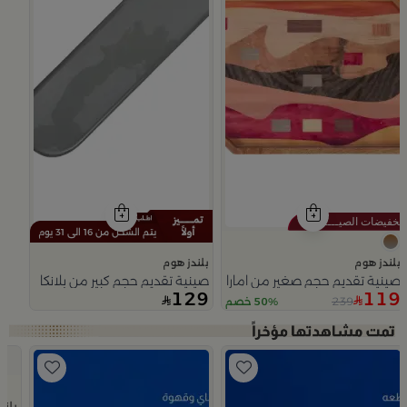
يتم الشحن من 16 الى 31 يوم
بلندز هوم
بلندز هوم
صينية تقديم حجم صغير من امارا
صينية تقديم حجم كبير من بلانكا
129
119
239
50% خصم
Slide 1 of 4
بلند