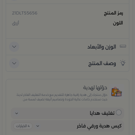
رمز المنتج
21DLT55656
اللون
أزرق
الوزن والأبعاد
وصف المنتج
حوّلها لهدية
حوّل منتجك إلى هدية راقية جاهزة للتقديم مع خدمة التغليف الفاخر لدينا،
حيث نستخدم خامات عالية الجودة وتصاميم أنيقة تضيف لمسة من
الفخامة والاهتمام بكل تفصيلة. مثالية للمناسبات الخاصة، الأعياد،
والإهداءات الراقية التي تترك انطباعًا لا يُنسى.
تغليف هدايا
كيس هدية ورقي فاخر
4
الخيارات