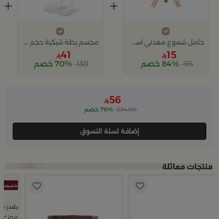
+
+
حامل شموع معدني اسطواني حجم كبير لافندر من أزهى
مجسم بطة شبكية حجم متوسط باللون الأبيض من أزهى
41
15
95
84% خصم
139
70% خصم
Slide 1 of 2
56
234.00
76% خصم
إضافة لسلة التسوق
بلندز ه
موزع عط