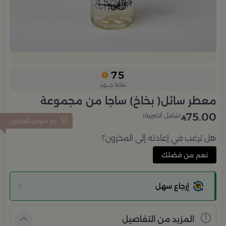
75
نقاط جــــود
معطر سائل( بخاخ) ساجا من مجموعة
75.00
(شامل الضريبة)
غير متوفر بالمخزون
هل ترغب في إعادته إلى المخزون؟
نعم من فضلك
إرجاع سهل
المزيد من التفاصيل