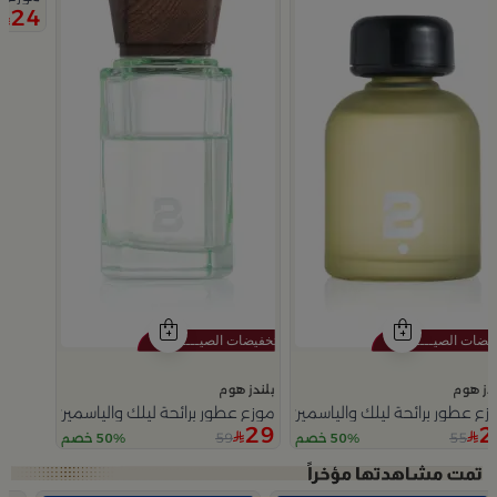
24
ندز هوم
بلندز هوم
ع عطور برائحة ليلك والياسمين 150 مل
موزع عطور برائحة ليلك والياسمين 200 مل
29
2
59
55
50% خصم
50% خصم
Slide 1 of 2