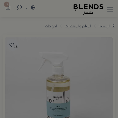
سوّق من بلندز تشكيلة تضم ترامس القهوة والش
0
الرئيسية
المباخر والمعطرات
الفواحات
15