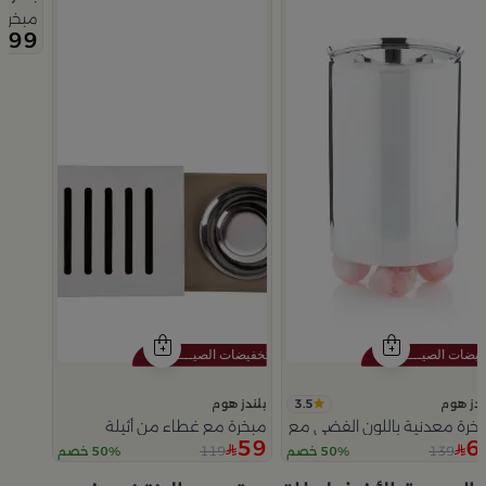
مبخرة 
99
3.5
ندز هوم
بلندز هوم
خرة معدنية باللون الفضي مع قواعد دائرية من ملاذ
مبخرة مع غطاء من أثيلة
59
6
119
139
50% خصم
50% خصم
Slide 1 of 5