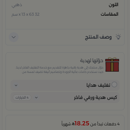
اللون
ذهبي
المقاسات
32 x 13 x 63 سم
وصف المنتج
حوّلها لهدية
حوّل منتجك إلى هدية راقية جاهزة للتقديم مع خدمة التغليف الفاخر لدينا،
حيث نستخدم خامات عالية الجودة وتصاميم أنيقة تضيف لمسة من
الفخامة والاهتمام بكل تفصيلة. مثالية للمناسبات الخاصة، الأعياد،
والإهداءات الراقية التي تترك انطباعًا لا يُنسى.
تغليف هدايا
كيس هدية ورقي فاخر
4
الخيارات
18.25
4 دفعات تبدأ من
شهرياً