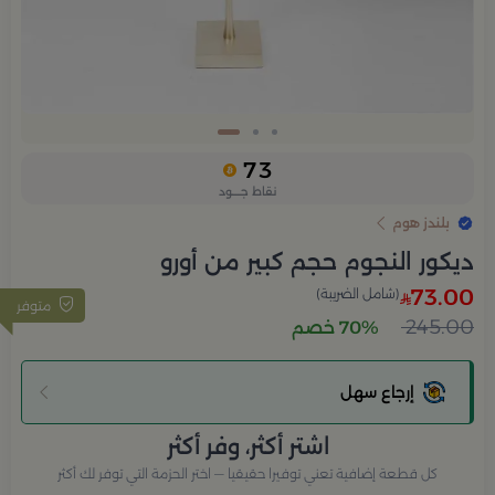
Slide 3 of 3
73
نقاط جــــود
بلندز هوم
ديكور النجوم حجم كبير من أورو
73.00
(شامل الضريبة)
متوفر
245.00
70% خصم
إرجاع سهل
اشتر أكثر، وفر أكثر
كل قطعة إضافية تعني توفيرا حقيقيا — اختر الحزمة التي توفر لك أكثر