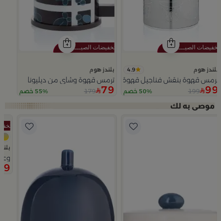
4.9
بلندز هوم
بلندز هوم
ترمس قهوة بنقش فناجيل قهوة فضي من تيلا
ترمس قهوة وشاي من ديليونا
79
99
179
199
50% خصم
55% خصم
Slide 1 of 5
بلند
وعاء
69