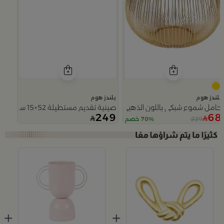
بلندز هوم
بلندز هوم
حامل شموع شبكي باللون الذهبي حجم كبير من أورو
صينية تقديم مستطيلة 52×15 سم ذهبية من الألمنيوم بمقابض جانبية من أورو
249
68
229
70% خصم
Slide 1 of 2
+
+