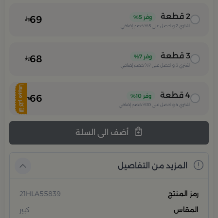
2
قطعة
وفر
5%
69
اشتري
2
و احصل على
5%
خصم إضافي
3
قطعة
وفر
7%
68
اشتري
3
و احصل على
7%
خصم إضافي
الأكثر مبيعا
4
قطعة
وفر
10%
66
اشتري
4
و احصل على
10%
خصم إضافي
أضف الى السلة
المزيد من التفاصيل
رمز المنتج
21HLA55839
المقاس
كبير