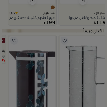
5.0
بلندز هوم
بلندز هوم
رشاشة ملح وفلفل من آريا
صينية تقديم خشبية حجم كبير من اورورا
199
119
Slide 1 of 5
بلند
ترمس
99