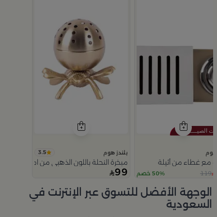
3.5
 هوم
بلندز هوم
ة مع غطاء من أثيلة
مبخرة النحلة باللون الذهبي من امارا
99
119
50% خصم
Slide 1 of 5
الوجهة الأفضل للتسوق عبر الإنترنت في
السعودية