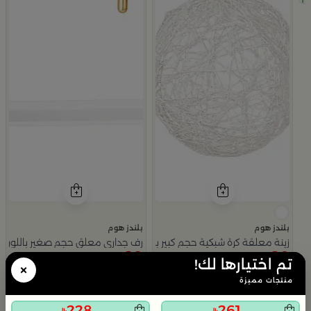
بلندز هوم
بلندز هوم
زينة معلقة كرة شبكية حجم كبير باللون الأبيض من أزهى
رف جداري معلق حجم صغير باللون ال
29
20
145
69
71% خصم
80% خصم
تم اختيارها لك!
×
Slide 2 of 3
منتجات مميزة
228
261