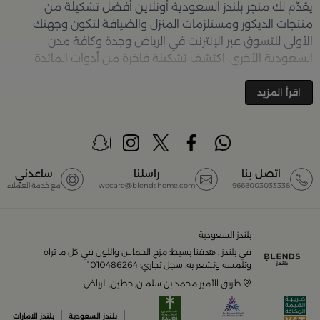
يقدّم لك متجر
بلندز السعودية أونلاين
أفضل تشكيلة من
منتجات الديكور ومستلزمات المنزل والضيافة لتكون وجهتك
الأولى للتسوق عبر الإنترنت في الرياض وجدة وكافة مدن
السعودية الأخرى. اكتشف تشكيلة فاخرة من أدوات المائدة
والأواني والمباخر والإكسسوارات الأنيقة التي تضفي لمسة
جمالية على كل زاوية في منزلك – كل ذلك وأكثر في مكان واحد.
اقرأ المزيد
تصفّحي الآن عبر الرابط:
تسوق في متجر بلن‌ــدز أونلاين (Blends
Home)
أفضل المنتجات والتصاميم في السعودية
اتصل بنا
راسلنا
ساعدني
9668003033338
wecare@blendshome.com
مع خدمة العملاء
يضم متجر
بلندز السعودية أونلاين
مجموعة ضخمة من
المنتجات المصمّمة بأعلى مستويات الجودة لتلبية احتياجات
منزلك وإضفاء لمسات أناقة. ستجد لدينا كل ما ترغب به من:
بلندز السعودية
في بلندز ، هدفنا بسيط: مزج الحماس واللون في كل ما تراه
أواني تقديم فاخرة وأطقم مائدة راقية
وتلمسه وتشعر به. سجل تجاري: 1010486264
طريق الأمير محمد بن سلمان, حطين, الرياض
أدوات القهوة والشاي الفريدة
|
|
بلندز السعودية
بلندز الامارات
قطع ديكور منزلية تضفي لمسة فنية