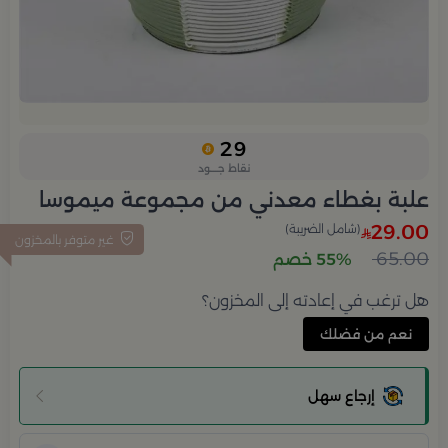
29
نقاط جــــود
علبة بغطاء معدني من مجموعة ميموسا
29.00
(شامل الضريبة)
غير متوفر بالمخزون
65.00
55% خصم
هل ترغب في إعادته إلى المخزون؟
نعم من فضلك
إرجاع سهل