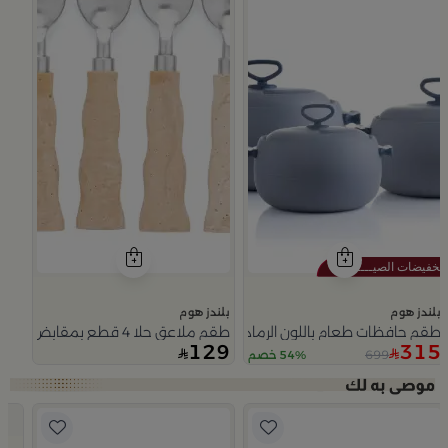
بلندز هوم
بلندز هوم
طقم حافظات طعام باللون الرمادي من أزوريا
طقم ملاعق حلا 4 قطع بمقابض ريزن من ملاذ
129
315
699
54% خصم
Slide 1 of 5