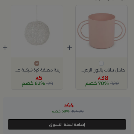
+
+
حامل نباتات باللون الزهري من ازهى
زينة معلقة كرة شبكية حجم صغير باللون الأبيض من أزهى
5
38
129
70% خصم
29
82% خصم
Slide 1 of 2
44
104.00
58% خصم
إضافة لسلة التسوق