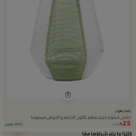
بلندز هوم
حامل شموع حجم صغير باللون الاخضر و الابيض ميموسا
25
125
80% خصم