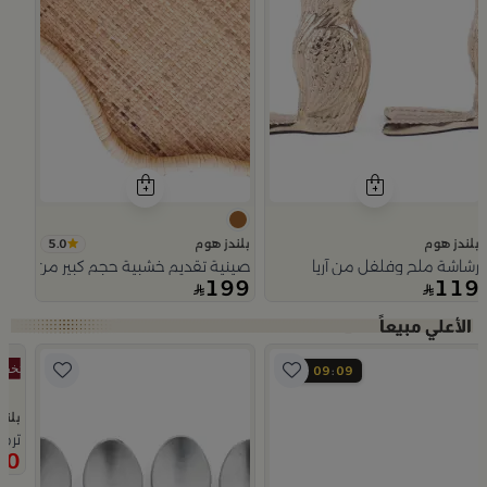
5.0
بلندز هوم
بلندز هوم
رشاشة ملح وفلفل من آريا
صينية تقديم خشبية حجم كبير من اورورا
199
119
Slide 1 of 5
09
08
بلند
 من نقاء
ترم
90