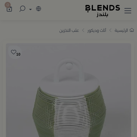
سوّق من بلندز تشكيلة تضم ترامس القهوة والش
0
الرئيسية
أثاث وديكور
علب التخزين
10