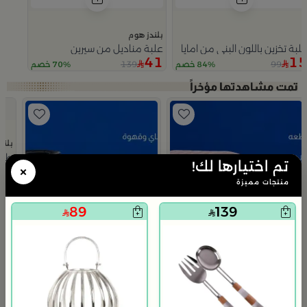
بلندز هوم
لبة تخزين باللون البني من امايا
علبة مناديل من سيرين
41
1
139
99
84% خصم
70% خصم
Slide 1 of 5
بلند
طقم
تم اختيارها لك!
×
99
منتجات مميزة
89
139