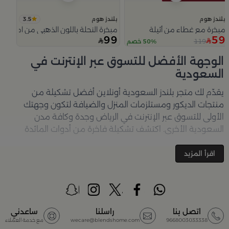
3.5
بلندز هوم
بلندز هوم
مبخرة مع غطاء من أثيلة
مبخرة النحلة باللون الذهبي من امارا
99
59
119
50% خصم
Slide 1 of 5
الوجهة الأفضل للتسوق عبر الإنترنت في
السعودية
يقدّم لك متجر
بلندز السعودية أونلاين
أفضل تشكيلة من
منتجات الديكور ومستلزمات المنزل والضيافة لتكون وجهتك
الأولى للتسوق عبر الإنترنت في الرياض وجدة وكافة مدن
السعودية الأخرى. اكتشف تشكيلة فاخرة من أدوات المائدة
والأواني والمباخر والإكسسوارات الأنيقة التي تضفي لمسة
جمالية على كل زاوية في منزلك – كل ذلك وأكثر في مكان واحد.
اقرأ المزيد
تصفّحي الآن عبر الرابط:
تسوق في متجر بلن‌ــدز أونلاين (Blends
Home)
أفضل المنتجات والتصاميم في السعودية
اتصل بنا
راسلنا
ساعدني
9668003033338
wecare@blendshome.com
مع خدمة العملاء