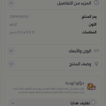
المزيد من التفاصيل
رمز المنتج
21IFM56051
اللون
أخضر
المقاسات
15 x 11.5 x 11.5 سم
الوزن والأبعاد
وصف المنتج
حوّلها لهدية
حوّل منتجك إلى هدية راقية جاهزة للتقديم مع خدمة التغليف الفاخر لدينا،
حيث نستخدم خامات عالية الجودة وتصاميم أنيقة تضيف لمسة من
الفخامة والاهتمام بكل تفصيلة. مثالية للمناسبات الخاصة، الأعياد،
والإهداءات الراقية التي تترك انطباعًا لا يُنسى.
تغليف هدايا