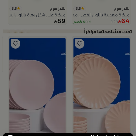
3.5
3.5
بلندز هوم
بلندز هوم
مبخرة معدنية باللون الفضي مع قاعدة رمادية من تيلا
مبخرة على شكل زهرة باللون البيج من 
89
64
129
50% خصم
ب
ط
9