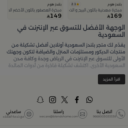
2.1
بلندز هوم
بلندز هوم
مبخرة معدنية باللون البيج و الذهبي
مبخرة العصفور باللون الأخضر الفاتح
149
169
الوجهة الأفضل للتسوق عبر الإنترنت في
السعودية
يقدّم لك متجر
بلندز السعودية أونلاين
أفضل تشكيلة من
منتجات الديكور ومستلزمات المنزل والضيافة لتكون وجهتك
الأولى للتسوق عبر الإنترنت في الرياض وجدة وكافة مدن
السعودية الأخرى. اكتشف تشكيلة فاخرة من أدوات المائدة
والأواني والمباخر والإكسسوارات الأنيقة التي تضفي لمسة
جمالية على كل زاوية في منزلك – كل ذلك وأكثر في مكان
اقرأ المزيد
واحد. تصفّحي الآن عبر الرابط:
تسوق في متجر بلن‌ــدز أونلاين
(Blends Home)
أفضل المنتجات والتصاميم في السعودية
اتصل بنا
راسلنا
ساعدني
9668003033338
wecare@blendshome.com
مع خدمة العملاء
يضم متجر
بلندز السعودية أونلاين
مجموعة ضخمة من