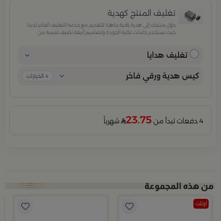
تغليف المنتج كهدية
حوّل منتجك إلى هدية راقية جاهزة للتقديم مع خدمة التغليف الفاخر لدينا،
حيث نستخدم خامات عالية الجودة وتصاميم أنيقة تضيف لمسة من
الفخامة والاهتمام بكل تفصيلة. مثالية للمناسبات الخاصة، الأعياد،
والإهداءات الراقية التي تترك انطباعًا لا يُنسى.
تغليف هدايا
كيس هدية ورقي فاخر
4
الخيارات
23.75
4 دفعات تبدأ من
شهرياً
اوتلت