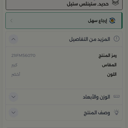
حديد, ستينلس ستيل
إرجاع سهل
المزيد من التفاصيل
رمز المنتج
21IFM56070
المقاس
كبير
اللون
أخضر
الوزن والأبعاد
وصف المنتج