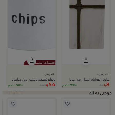
بلندز هوم
بلندز هوم
حامل فرشاة اسنان من جايا
وعاء تقديم ناتشوز من ديليونا
54
8
109
39
79% خصم
50% خصم
ا
ب