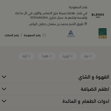
المنتجات المصمّمة بأعلى مستويات الجودة لتلبية احتياجات
منزلك وإضفاء لمسات أناقة. ستجد لدينا كل ما ترغب به من:
بلندز السعودية
في بلندز ، هدفنا بسيط: مزج الحماس واللون في كل ما تراه
أواني تقديم فاخرة وأطقم مائدة راقية
وتلمسه وتشعر به. سجل تجاري: 1010486264
طريق الأمير محمد بن سلمان, حطين, الرياض
أدوات القهوة والشاي الفريدة
|
|
|
بلندز السعودية
بلندز الامارات
قطع ديكور منزلية تضفي لمسة فنية
تيلا
أزوريا
هيْدا
أزيلا
قطع أثاث صغيرة وأكسسوارات مبتكرة
القهوة و الشاي
معطرات وإضاءات تضفي أجواءً فريدة في المكان
اطقم الضيافة
كل ذلك من تشكيلة واسعة مختارة بعناية توازن بين الذوق
العصري والأناقة العملية. تصفّح الأقسام الكاملة عبر:
ادوات الطعام و المائدة
منتجات بلندز كاملة (All Products)