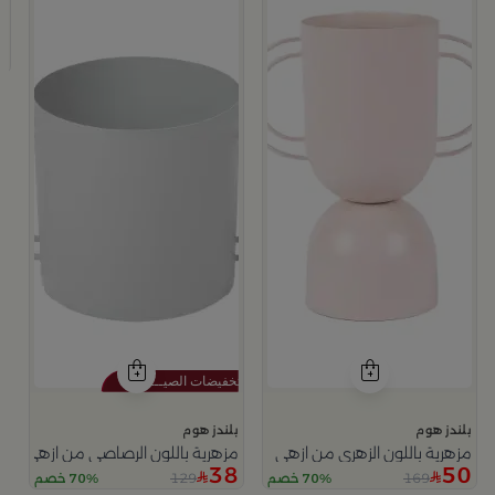
أخضر من أزهى
ب
ح
2
بلندز هوم
بلندز هوم
مزهرية باللون الزهري من ازهى
مزهرية باللون الرصاصي من ازهى
38
50
129
169
70% خصم
70% خصم