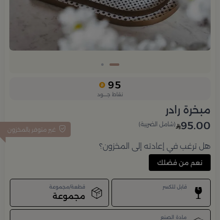
95
نقاط جــــود
مبخرة رادر
95.00
(شامل الضريبة)
غير متوفر بالمخزون
هل ترغب في إعادته إلى المخزون؟
نعم من فضلك
قابل للكسر
قطعة/مجموعة
مجموعة
مادة الصنع