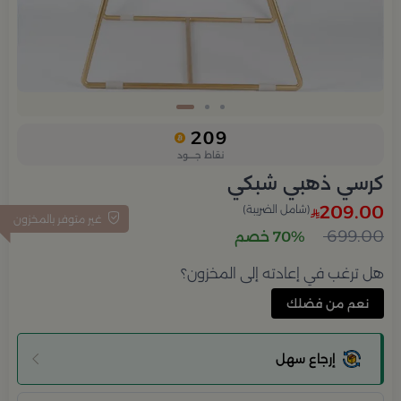
Slide 3 of 3
209
نقاط جــــود
كرسي ذهبي شبكي
209.00
(شامل الضريبة)
غير متوفر بالمخزون
699.00
70% خصم
هل ترغب في إعادته إلى المخزون؟
نعم من فضلك
إرجاع سهل