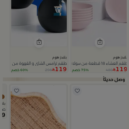
بلندز هوم
بلندز هوم
طقم العشاء 18 قطعة من سولانا
طقم ترامس الشاي و القهوة من سيمارا
119
119
298
480
75% خصم
60% خصم
Slide 1 of 5
بلند
صينية تقديم 50×0
69