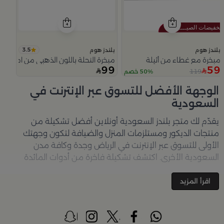
3.5
بلندز هوم
بلندز هوم
مبخرة مع غطاء من أثيلة
مبخرة النحلة باللون الذهبي من امارا
99
59
119
50% خصم
Slide 1 of 5
الوجهة الأفضل للتسوق عبر الإنترنت في
السعودية
يقدّم لك متجر
بلندز السعودية أونلاين
أفضل تشكيلة من
منتجات الديكور ومستلزمات المنزل والضيافة لتكون وجهتك
الأولى للتسوق عبر الإنترنت في الرياض وجدة وكافة مدن
السعودية الأخرى. اكتشف تشكيلة فاخرة من أدوات المائدة
والأواني والمباخر والإكسسوارات الأنيقة التي تضفي لمسة
جمالية على كل زاوية في منزلك – كل ذلك وأكثر في مكان واحد.
اقرأ المزيد
تصفّحي الآن عبر الرابط:
تسوق في متجر بلن‌ــدز أونلاين (Blends
Home)