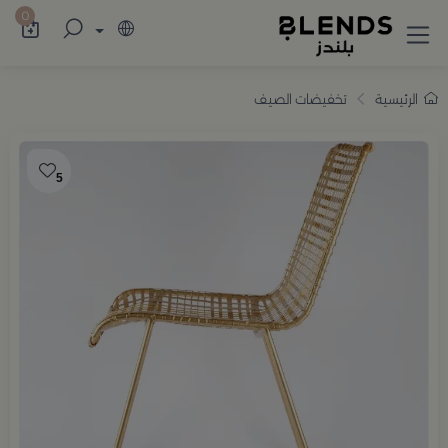
سوّق من بلندز تشكيلة تضم ترامس القهوة والش
0
الرئيسية
تخفيضات الصيف
5