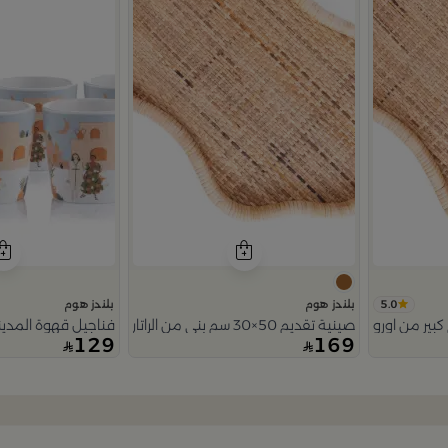
5.0
بلندز هوم
بلندز هوم
ير من اورورا
صينية تقديم 50×30 سم بني من الراتان والخشب بتصميم طبيعي من أورورا
فناجيل قهوة المدين
129
169