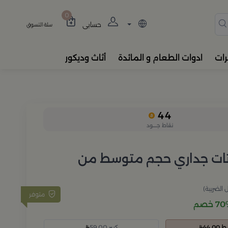
دة، المباخر، والفواحات بتصام
0
حسابي
سلة التسوق
رات
ادوات الطعام و المائدة
أثاث وديكور
44
نقاط جــــود
تات جداري حجم متوسط من
الضريبة)
متوفر
 خصم
44.
كبير 59.00