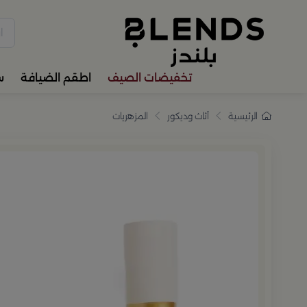
سوّق من بلندز تشكيلة تضم ترا
تخفيضات الصيف
اطقم الضيافة
س
الرئيسية
أثاث وديكور
المزهريات