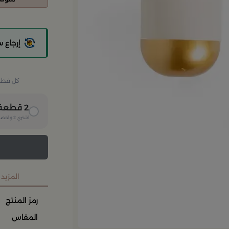
إرجاع 
كل قطعة 
2
قطعة
اشتري
2
و احصل
المزيد
رمز المنتج
المقاس