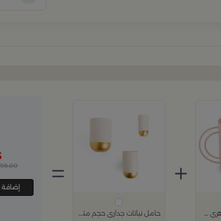
3
=
+
198.00
إضافة 
حامل نباتات باللون الزهري من ازهى
حامل نباتات جداري حجم متوسط من بيور