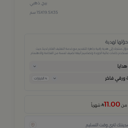
بيج, ذهبي
15X19.5X35 سم
وّلها لهدية
وّل منتجك إلى هدية راقية جاهزة للتقديم مع خدمة التغليف الفاخر لدينا، حيث
ستخدم خامات عالية الجودة وتصاميم أنيقة تضيف لمسة من الفخامة والاهتمام
كل تفصيلة. مثالية للمناسبات الخاصة، الأعياد، والإهداءات الراقية التي تترك انطباعًا لا
ُنسى.
دايا
ورقي فاخر
4
الخيارات
11.00
شهرياً
مدينتك لترى وقت التسليم