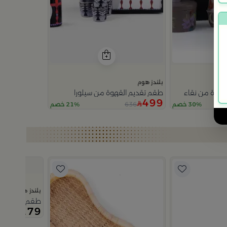
بلندز هوم
قهوة من نقاء
طقم تقديم القهوة من سيلورا
499
636
30% خصم
21% خصم
بلندز هوم
طقم فناجيل قهوة 6 قطع متعدد الأل
179