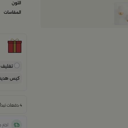
اللون
المقاسات
ح
ح
ن
ب
ي
تغليف ه
كيس هدية 
4 دفعات تبدأ من
اختر 