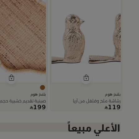
بلندز هوم
بلندز هوم
رشاشة ملح وفلفل من آريا
صينية تقديم خشبية حجم كب
199
119
Slide 1 of 2