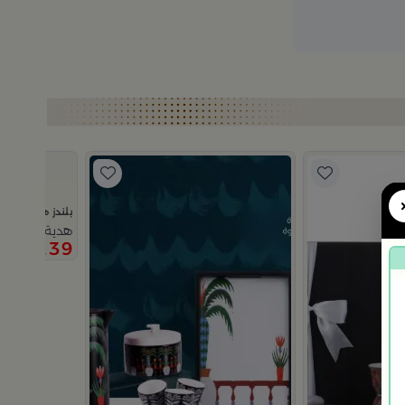
بلندز هوم
هدية طقم القه
139
199