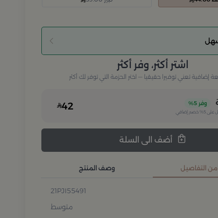
سهل
اشتر أكثر، وفر أكثر
إضافية تعني توفيرا حقيقيا — اختر الحزمة التي توفر لك أكثر
وفر
5%
42
 على
5%
خصم إضافي
أضف الى السلة
 من التفاصيل
وصف المنتج
21PJI55491
متوسط