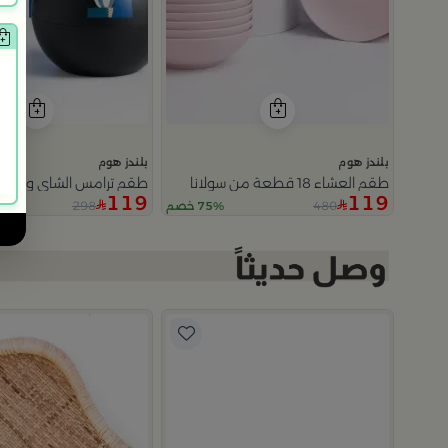
بلندز هوم
بلندز هوم
طقم العشاء 18 قطعة من سولانا
طقم ترامس الشاي و القه
119
119
298
480
خصم
75% خصم
Slide 1 of 2