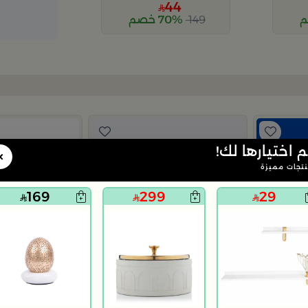
44
149
70% خصم
م اختيارها لك!
×
تجات مميزة
169
299
29