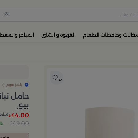
مس القهوة والشاي، أدوات المائ
خانات وحافظات الطعام
القهوة و الشاي
المباخر والمعط
32
بلندز هوم
حامل نبا
بيور
44.00
(شامل 
149.00
70%
متوسط 00