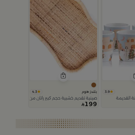
4.3
3.9
بلندز هوم
ة القديمة
صينية تقديم خشبية حجم كبير راتان من اورورا
199