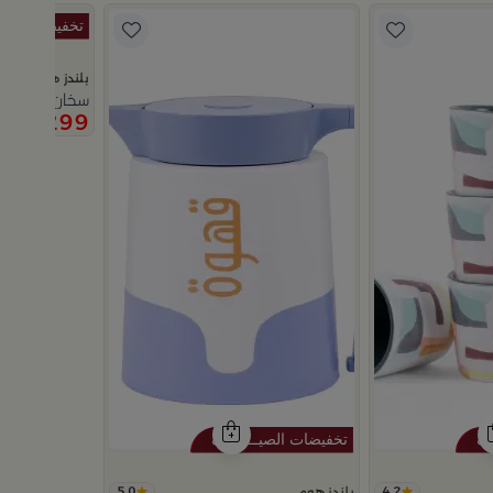
بلندز هوم
سخان طعام 3 لتر بني داكن بنقش الزهور من ملاذ
299
599
5.0
4.2
بلندز هوم