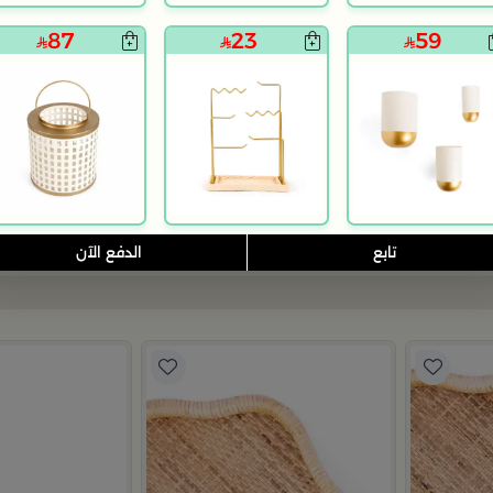
87
23
59
بلندز هوم
بلندز هوم
وة من سيمارا
طقم الشاي و القهوة الأنيق من هيدا
هدية طقم تقديم ال
419
399
599
755
60% خصم
47% خصم
تابع
الدفع الآن