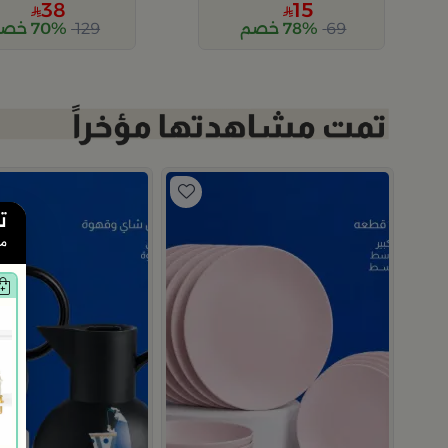
38
15
69
78% خصم
129
70% خصم
ت
من