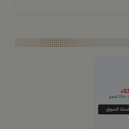
5
73% خصم
لسلة التسوق