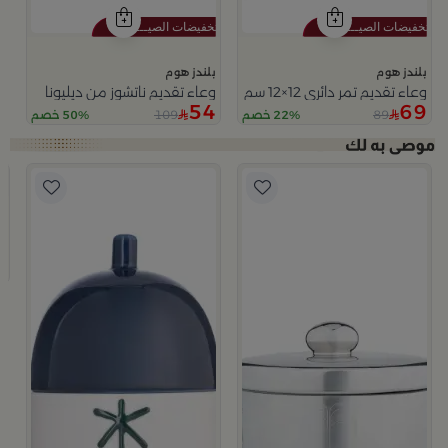
بلندز هوم
بلندز هوم
وعاء تقديم تمر دائري 12×12 سم أبيض وأزرق من الخزف الحجري بغطاء من أزوريا
وعاء تقديم ناتشوز من ديليونا
54
69
109
89
22% خصم
50% خصم
ب
و
9