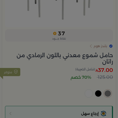
37
نقاط جــــود
بلندز هوم
حامل شموع معدني باللون الرمادي من
راتان
37.00
(شامل الضريبة)
متوفر
125.00
70% خصم
إرجاع سهل