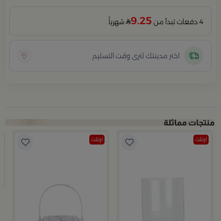
9.25
4 دفعات تبدأ من
شهرياً
اختر مدينتك لترى وقت التسليم
اوتلت
اوتلت
ازرق و الابيض من مجموعة ميموسا
ب
ح
7