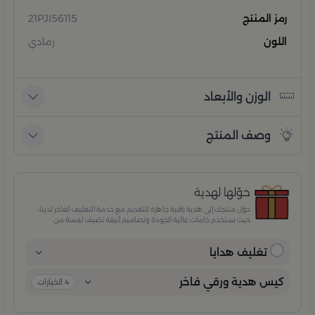
رمز المنتج
21PJI56115
اللون
رمادي
الوزن والأبعاد
وصف المنتج
حوّلها لهدية
حوّل منتجك إلى هدية راقية جاهزة للتقديم مع خدمة التغليف الفاخر لدينا،
حيث نستخدم خامات عالية الجودة وتصاميم أنيقة تضيف لمسة من
الفخامة والاهتمام بكل تفصيلة. مثالية للمناسبات الخاصة، الأعياد،
والإهداءات الراقية التي تترك انطباعًا لا يُنسى.
تغليف هدايا
كيس هدية ورقي فاخر
4
الخيارات