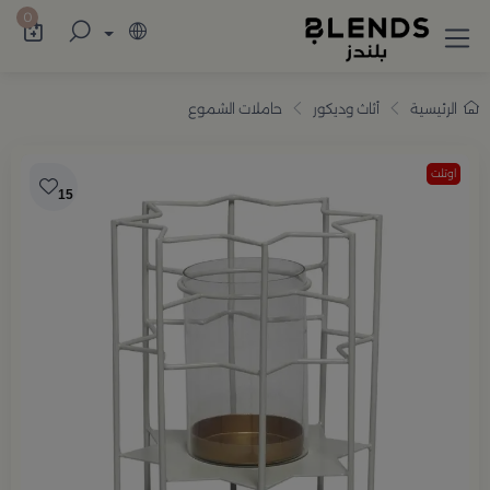
سوّق من بلندز تشكيلة تضم ترامس القهوة والش
0
الرئيسية
أثاث وديكور
حاملات الشموع
اوتلت
15