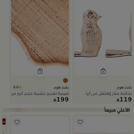
5.0
بلندز هوم
بلندز هوم
رشاشة ملح وفلفل من آريا
صينية تقديم خشبية حجم كبير من اورورا
199
119
Slide 1 of 5