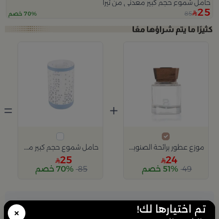
حامل شموع حجم كبير معدني من تيرا
25
85
70% خصم
=
+
موزع عطور برائحة الصنوبر والأوكالبتوس 100 مل
حامل شموع حجم كبير معدني من مجموعة تيرا
25
24
49
51% خصم
85
70% خصم
24
تم اختيارها لك!
×
49.00
51% خصم