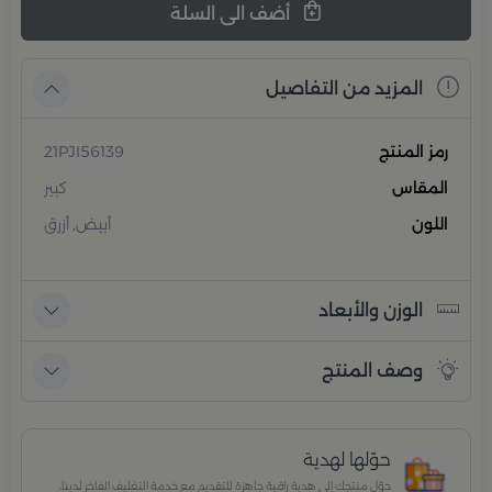
أضف الى السلة
المزيد من التفاصيل
رمز المنتج
21PJI56139
المقاس
كبير
اللون
أبيض, أزرق
الوزن والأبعاد
وصف المنتج
حوّلها لهدية
حوّل منتجك إلى هدية راقية جاهزة للتقديم مع خدمة التغليف الفاخر لدينا،