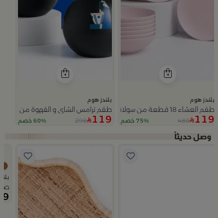
بلندز هوم
بلندز هوم
طقم العشاء 18 قطعة من سولانا
طقم ترامس الشاي و القهوة من سيمارا
119
119
298
480
75% خصم
60% خصم
Slide 1 of 5
بلند
صينية تقديم 50×0
69