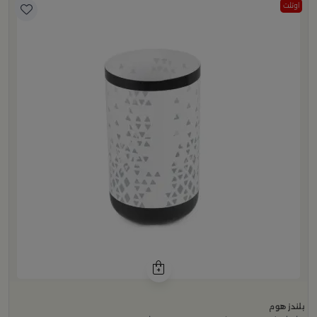
اوتلت
بلندز هوم