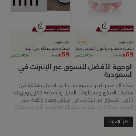
3.5
بلندز هوم
بلندز هوم
مبخرة معدنية باللون الفضي مع قواعد دائرية من ملاذ
مبخرة مع غطاء من أثيلة
59
69
119
139
50% خصم
50% خصم
Slide 1 of 5
الوجهة الأفضل للتسوق عبر الإنترنت في
السعودية
يقدّم لك متجر
بلندز السعودية أونلاين
أفضل تشكيلة من
منتجات الديكور ومستلزمات المنزل والضيافة لتكون وجهتك
الأولى للتسوق عبر الإنترنت في الرياض وجدة وكافة مدن
السعودية الأخرى. اكتشف تشكيلة فاخرة من أدوات المائدة
والأواني والمباخر والإكسسوارات الأنيقة التي تضفي لمسة
جمالية على كل زاوية في منزلك – كل ذلك وأكثر في مكان واحد.
اقرأ المزيد
تصفّحي الآن عبر الرابط:
تسوق في متجر بلن‌ــدز أونلاين (Blends