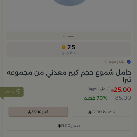
Slide 1 of 2
25
نقاط جــــود
بلندز هوم
حامل شموع حجم كبير معدني من مجموعة
تيرا
25.00
(شامل الضريبة)
متوفر
85.00
70% خصم
متوسط 22.00
كبير 25.00
صغير 19.00