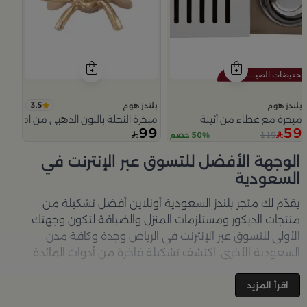
3.5
بلندز هوم
بلندز هوم
مبخرة مع غطاء من أثيلة
مبخرة النحلة باللون الذهبي من امارا
99
59
119
50% خصم
Slide 1 of 5
الوجهة الأفضل للتسوق عبر الإنترنت في
السعودية
يقدّم لك متجر
بلندز السعودية أونلاين
أفضل تشكيلة من
منتجات الديكور ومستلزمات المنزل والضيافة لتكون وجهتك
الأولى للتسوق عبر الإنترنت في الرياض وجدة وكافة مدن
السعودية الأخرى. اكتشف تشكيلة فاخرة من أدوات المائدة
والأواني والمباخر والإكسسوارات الأنيقة التي تضفي لمسة
جمالية على كل زاوية في منزلك – كل ذلك وأكثر في مكان واحد.
اقرأ المزيد
تصفّحي الآن عبر الرابط:
تسوق في متجر بلن‌ــدز أونلاين (Blends