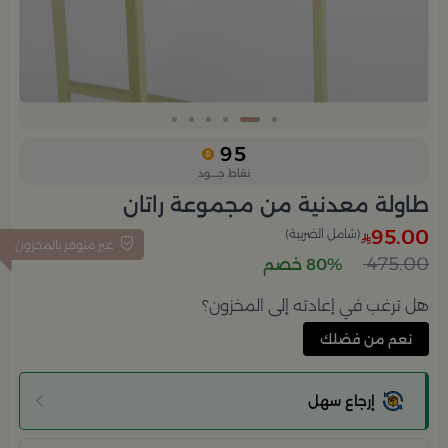
Slide 2 of 6
95
نقاط جــــود
طاولة معدنية من مجموعة راتان
95.00
(شامل الضريبة)
غير متوفر بالمخزون
475.00
80% خصم
هل ترغب في إعادته إلى المخزون؟
نعم من فضلك
إرجاع سهل