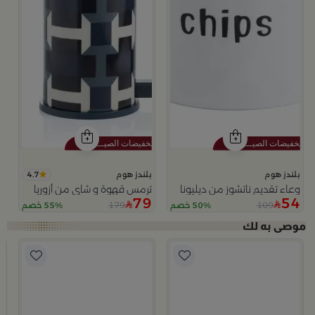
4.7
بلندز هوم
بلندز هوم
وعاء تقديم ناتشوز من ديليونا
ترمس قهوة و شاي من أزوريا
79
54
179
109
50% خصم
55% خصم
ب
وعا
9