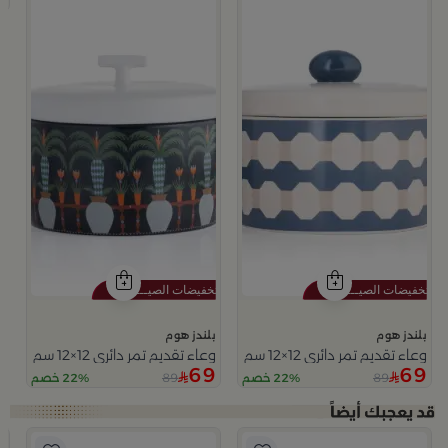
بلندز هوم
بلندز هوم
وعاء تقديم تمر دائري 12×12 سم أبيض وأزرق من الخزف الحجري بغطاء من أزوريا
وعاء تقديم تمر دائري 12×12 سم متعدد الألوان من السيراميك مع غطاء من سيلورا
69
69
89
89
22% خصم
22% خصم