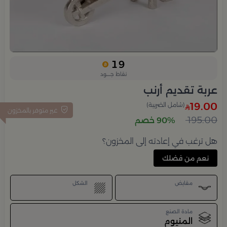
19
نقاط جــــود
عربة تقديم أرنب
19.00
(شامل الضريبة)
غير متوفر بالمخزون
195.00
90% خصم
هل ترغب في إعادته إلى المخزون؟
نعم من فضلك
مقابض
الشكل
مادة الصنع
المنيوم