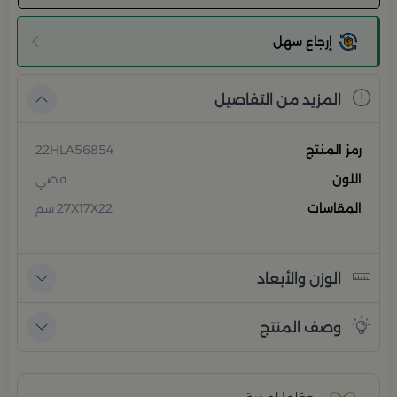
إرجاع سهل
المزيد من التفاصيل
رمز المنتج
22HLA56854
اللون
فضي
المقاسات
27X17X22 سم
الوزن والأبعاد
وصف المنتج