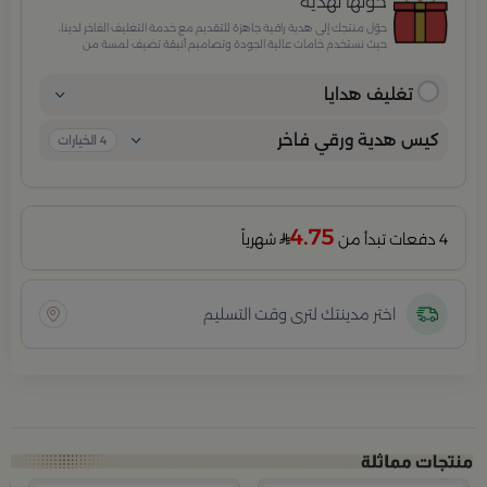
حوّلها لهدية
حوّل منتجك إلى هدية راقية جاهزة للتقديم مع خدمة التغليف الفاخر لدينا،
حيث نستخدم خامات عالية الجودة وتصاميم أنيقة تضيف لمسة من
الفخامة والاهتمام بكل تفصيلة. مثالية للمناسبات الخاصة، الأعياد،
والإهداءات الراقية التي تترك انطباعًا لا يُنسى.
تغليف هدايا
كيس هدية ورقي فاخر
4
الخيارات
4.75
4 دفعات تبدأ من
شهرياً
اختر مدينتك لترى وقت التسليم