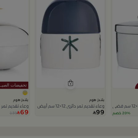
بلندز هوم
بلندز هوم
وعاء تقديم تمر دائري 12×12 سم أبيض وأزرق من الخزف الحجري بنقش نخلة من ميرلان
وعاء تقديم تمر 
69
99
139
20% خصم