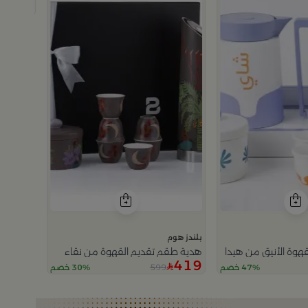
499
بلندز هوم
هوة الأنيق من هيدا
هدية طقم تقديم القهوة من نقاء
419
599
47% خصم
30% خصم