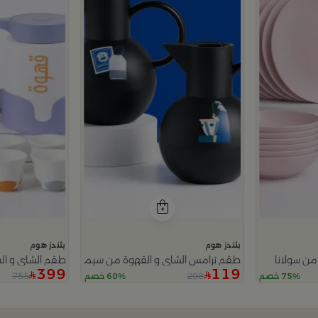
بلندز هوم
بلندز هوم
طقم ترامس الشاي و القهوة من سيمارا
طقم الشاي و الق
399
119
755
298
75% خصم
60% خصم