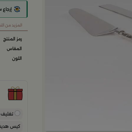
إرجاع 
المزيد من ال
رمز المنتج
المقاس
اللون
ح
ح
ن
ب
ي
تغليف ه
كيس هدية 