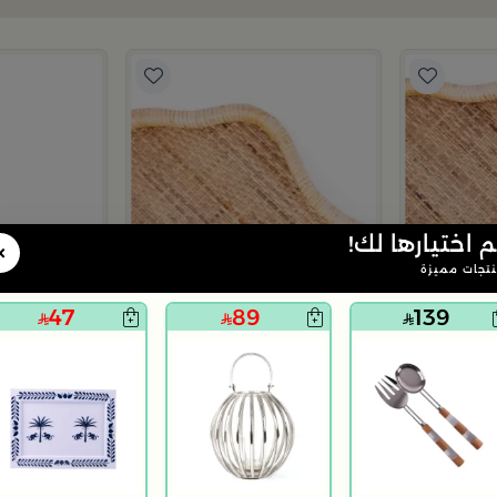
م اختيارها لك!
×
تجات مميزة
47
89
139