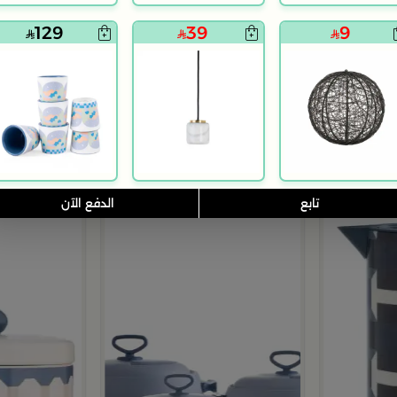
129
39
9
5.0
بلندز هوم
بلندز هوم
كبير من اورورا
صينية تقديم 50×30 سم بني من الراتان والخشب بتصميم طبيعي من أورورا
فناجيل قهوة الم
129
169
تابع
الدفع الآن