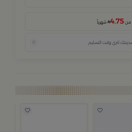
4.75
شهرياً
مدينتك لترى وقت التسليم
بلندز هوم
طقم تقد