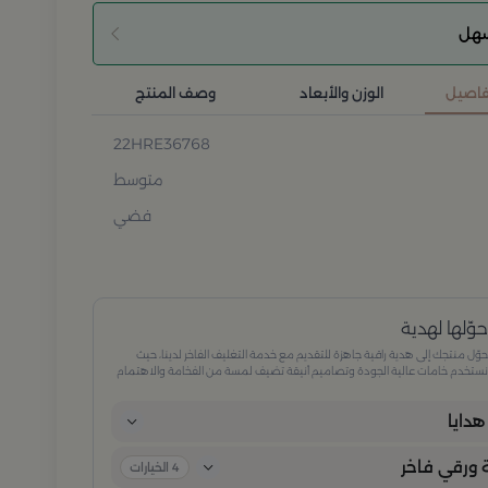
سهل
تفاصيل
الوزن والأبعاد
وصف المنتج
22HRE36768
متوسط
فضي
وّلها لهدية
وّل منتجك إلى هدية راقية جاهزة للتقديم مع خدمة التغليف الفاخر لدينا، حيث
ستخدم خامات عالية الجودة وتصاميم أنيقة تضيف لمسة من الفخامة والاهتمام
كل تفصيلة. مثالية للمناسبات الخاصة، الأعياد، والإهداءات الراقية التي تترك انطباعًا لا
ُنسى.
دايا
ورقي فاخر
4
الخيارات