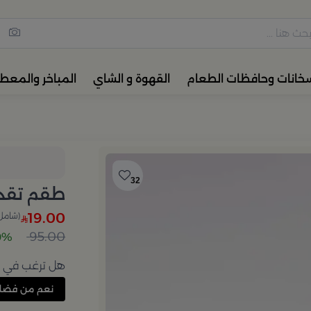
مس القهوة والشاي، أدوات المائ
خانات وحافظات الطعام
القهوة و الشاي
المباخر والمعط
32
طقم تقد
19.00
(شامل 
95.00
80% 
هل ترغب في إع
نعم من فضل