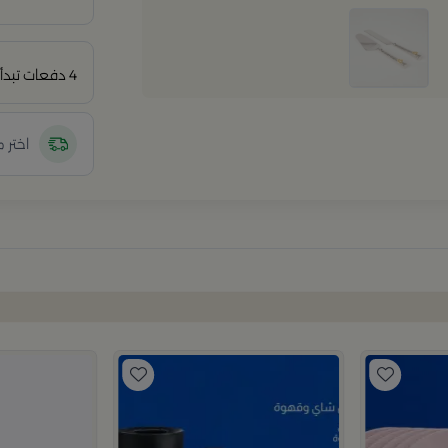
4 دفعات تبدأ من
اختر 