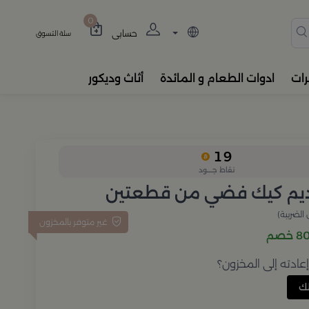
دة، المباخر، والفواحات بتصام
0
حسابي
سلة التسوق
رات
ادوات الطعام و المائدة
أثاث وديكور
19
نقاط جــــود
يم كيك فضي من قطعتين
الضريبة)
غير متوفر بالمخزون
خصم
ادته إلى المخزون؟
ك