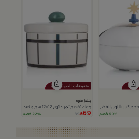
بلندز هوم
حجم كبير باللون الفضي و الذهبي من تيلا
وعاء تقديم تمر دائري 12×12 سم متعدد الألوان من الخزف الحجري بطباعة هندسية من أزوريا
69
89
50% خصم
22% خصم