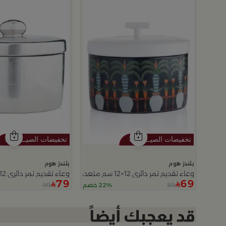
بلندز هوم
بلندز هوم
وعاء تقديم تمر دائري 12×12 سم متعدد الألوان من السيراميك مع غطاء من سيلورا
وعاء تقديم تمر دائري 12×12 سم فضي من الخزف الحجري بغطاء من عسيب
79
69
99
89
22% خصم