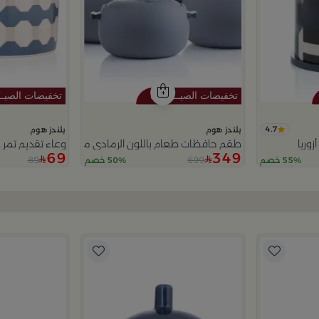
4.7
بلندز هوم
بلندز هوم
وريا
طقم حافظات طعام باللون الرمادي من أزوريا
وعاء تقديم تمر دائري 12×12 سم أبيض وأزرق من الخزف الح
69
349
89
699
55% خصم
50% خصم