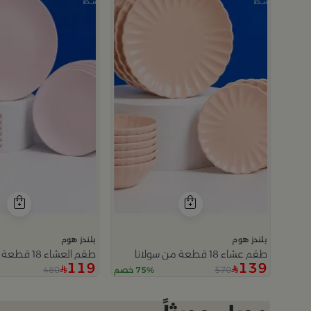
بلندز هوم
بلندز هوم
طقم عشاء 18 قطعة من سولانا
طقم العشاء 18 قطعة من سولانا
119
139
480
570
75% خصم