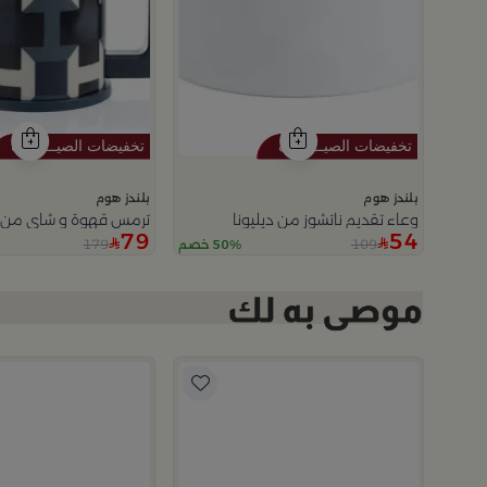
بلندز هوم
بلندز هوم
وعاء تقديم ناتشوز من ديليونا
ترمس قهوة و شاي من أز
79
54
179
109
50% خصم
ولا