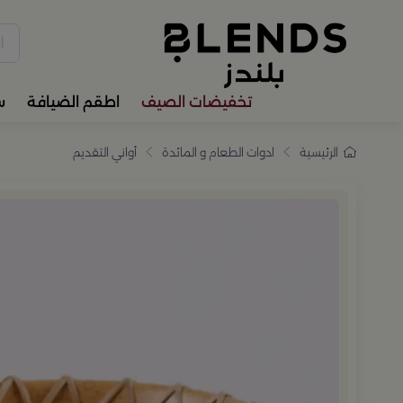
سوّق من بلندز تشكيلة تضم ترا
تخفيضات الصيف
اطقم الضيافة
س
الرئيسية
ادوات الطعام و المائدة
أواني التقديم