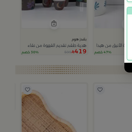
بلندز هوم
هوة الأنيق من هيدا
هدية طقم تقديم القهوة من نقاء
419
599
47% خصم
30% خصم
بلندز هوم
طقم فناجيل قهوة 6 ق
179