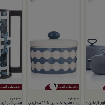
بلندز هوم
بلندز هوم
 الرمادي من أزوريا
وعاء تقديم تمر دائري 12×12 سم أبيض وأزرق من الخزف الحجري بغطاء من أزوريا
ترمس قهوة وشاي