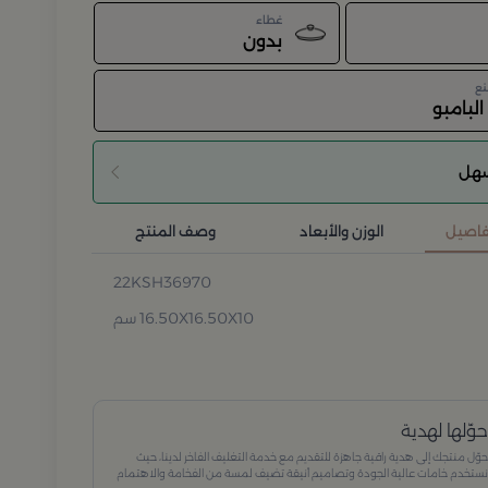
غطاء
بدون
نع
لبامبو
سهل
تفاصيل
الوزن والأبعاد
وصف المنتج
22KSH36970
16.50X16.50X10 سم
وّلها لهدية
وّل منتجك إلى هدية راقية جاهزة للتقديم مع خدمة التغليف الفاخر لدينا، حيث
ستخدم خامات عالية الجودة وتصاميم أنيقة تضيف لمسة من الفخامة والاهتمام