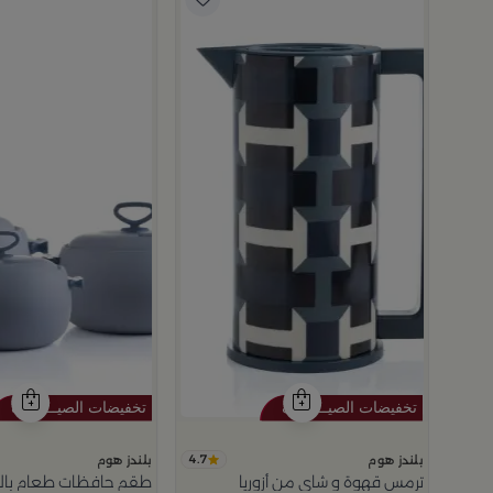
م
4.7
بلندز هوم
بلندز هوم
ترمس قهوة و شاي من أزوريا
طقم حافظات طعام باللون