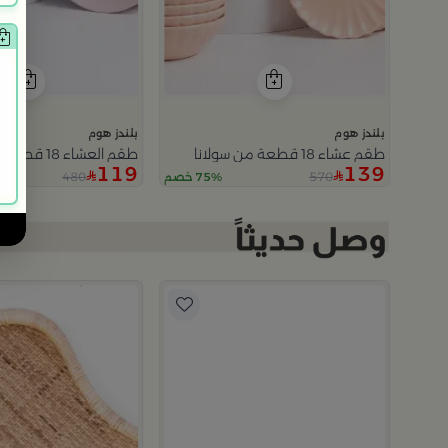
بلندز هوم
بلندز هوم
طقم عشاء 18 قطعة من سولانا
طقم العشاء 18 قطعة من سولانا
119
139
480
570
75% خصم