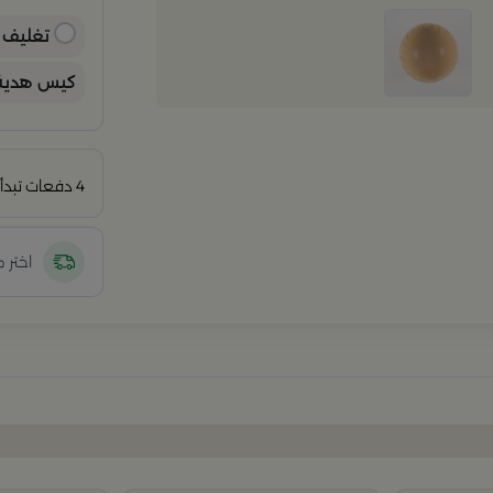
ب
ي
تغليف ه
كيس هدية 
4 دفعات تبدأ من
اختر 