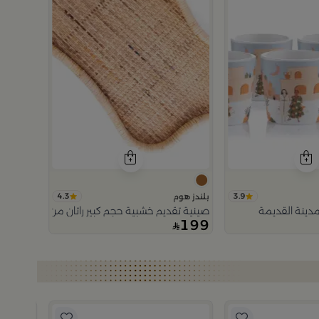
4.3
3.9
بلندز هوم
دينة القديمة
صينية تقديم خشبية حجم كبير راتان من اورورا
199