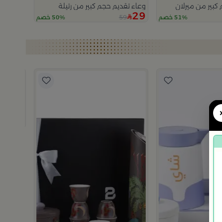
كبير من ميرلان
وعاء تقديم حجم كبير من رتيلة
29
59
51% خصم
50% خصم
بلندز هوم
طقم تقد
499