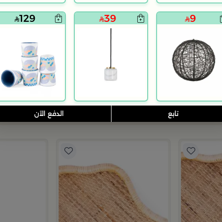
129
39
9
بلندز هوم
بلندز هوم
طقم ترامس الشاي و القهوة من سيمارا
طقم الشاي و الق
399
119
755
298
75% خصم
60% خصم
تابع
الدفع الآن