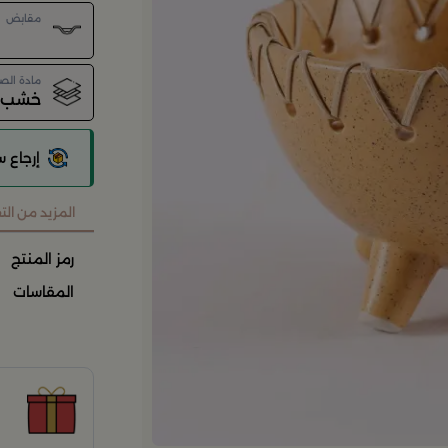
مقابض
مادة الص
خشب ا
إرجاع 
المزيد من ال
رمز المنتج
المقاسات
ح
ح
ن