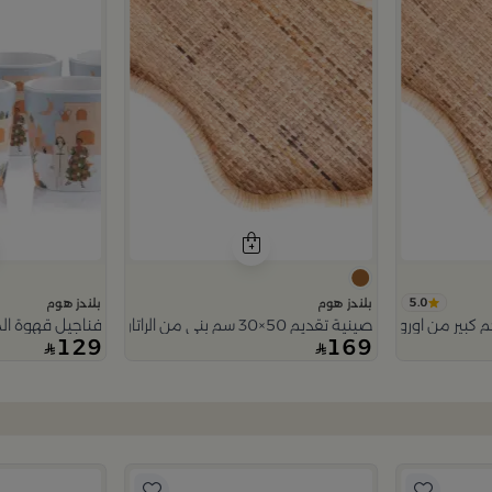
5.0
بلندز هوم
بلندز هوم
كبير من اورورا
صينية تقديم 50×30 سم بني من الراتان والخشب بتصميم طبيعي من أورورا
فناجيل قهوة الم
129
169