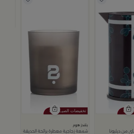
بلندز هوم
ترمس قه
99
99
بلندز هوم
 من ديليونا
شمعة زجاجية معطرة برائحة الحديقة الصيفية 150 غرام