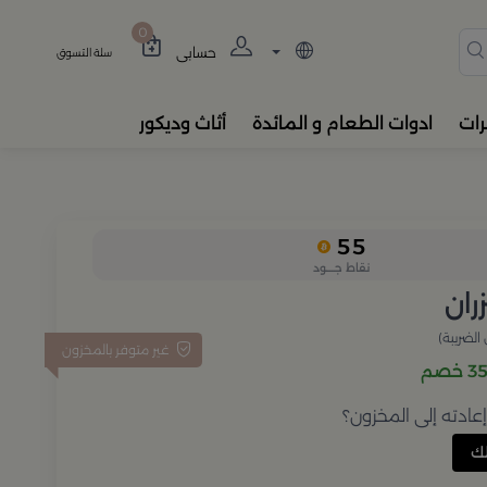
دة، المباخر، والفواحات بتصام
0
حسابي
سلة التسوق
رات
ادوات الطعام و المائدة
أثاث وديكور
55
نقاط جــــود
ران
الضريبة)
غير متوفر بالمخزون
خصم
ادته إلى المخزون؟
ك