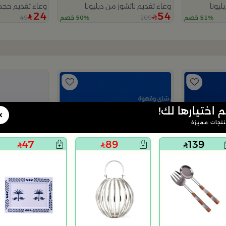
ليونا
وعاء تقديم ناتشوز من ديليونا
وعاء تقديم حجم 
24
54
49
109
51% خصم
50% خصم
م اختيارها لك!
×
تجات مميزة
47
89
139