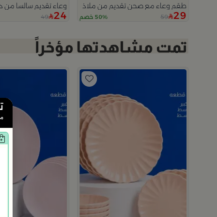
طقم وعاء مع صحن تقديم من ملاذ
وعاء تقديم سالسا من دي
24
29
49
59
50% خصم
ت
م
من