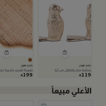
بلندز هوم
بلندز هوم
رشاشة ملح وفلفل من آريا
صينية تقديم خشبية حجم 
199
119