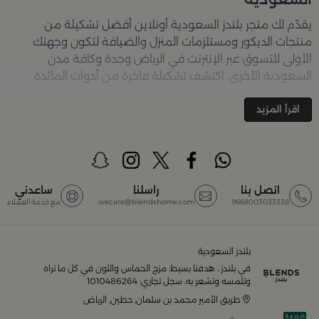
يقدّم لك متجر
بلندز السعودية أونلاين
أفضل تشكيلة من
منتجات الديكور ومستلزمات المنزل والضيافة لتكون وجهتك
الأولى للتسوق عبر الإنترنت في الرياض وجدة وكافة مدن
السعودية الأخرى. اكتشف تشكيلة فاخرة من أدوات المائدة
والأواني والمباخر والإكسسوارات الأنيقة التي تضفي لمسة
جمالية على كل زاوية في منزلك – كل ذلك وأكثر في مكان واحد.
اقرأ المزيد
تصفّحي الآن عبر الرابط:
تسوق في متجر بلن‌ــدز أونلاين (Blends
Home)
أفضل المنتجات والتصاميم في السعودية
اتصل بنا
راسلنا
ساعدني
9668003033338
wecare@blendshome.com
مع خدمة العملاء
يضم متجر
بلندز السعودية أونلاين
مجموعة ضخمة من
المنتجات المصمّمة بأعلى مستويات الجودة لتلبية احتياجات
منزلك وإضفاء لمسات أناقة. ستجد لدينا كل ما ترغب به من:
بلندز السعودية
في بلندز ، هدفنا بسيط: مزج الحماس واللون في كل ما تراه
أواني تقديم فاخرة وأطقم مائدة راقية
وتلمسه وتشعر به. سجل تجاري: 1010486264
طريق الأمير محمد بن سلمان, حطين, الرياض
أدوات القهوة والشاي الفريدة