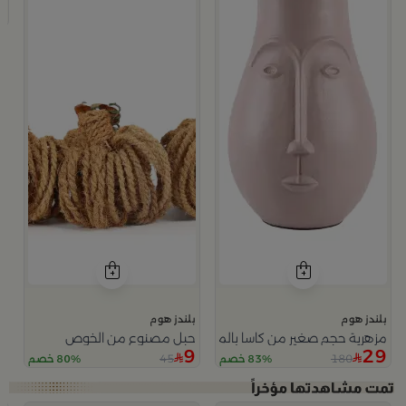
9
بلندز هوم
بلندز هوم
مزهرية حجم صغير من كاسا بالما
حبل مصنوع من الخوص
9
29
45
180
83% خصم
80% خصم