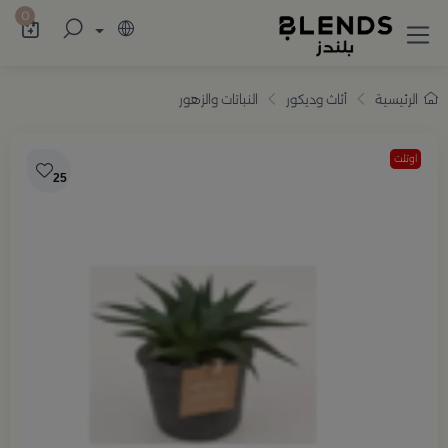
سوّق من بلندز تشكيلة تضم ترامس القهوة والش
0
الرئيسية
أثاث وديكور
النباتات والزهور
اوتلت
25