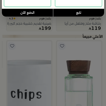
تابع
الدفع الآن
4.3
بلندز هوم
بلندز هوم
رشاشة ملح وفلفل من آريا
صينية تقديم خشبية حجم كبير راتان من 
199
119
ب
ت
9