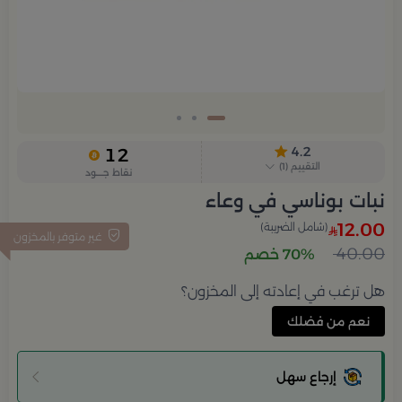
4.2
12
التقييم
(
1
)
نقاط جــــود
نبات بوناسي في وعاء
12.00
(شامل الضريبة)
غير متوفر بالمخزون
40.00
70% خصم
هل ترغب في إعادته إلى المخزون؟
نعم من فضلك
إرجاع سهل