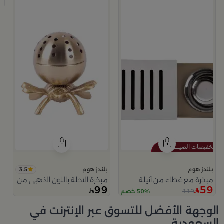
9
3.5
بلندز هوم
بلندز هوم
مبخرة مع غطاء من أثيلة
مبخرة النحلة باللون الذهبي من امارا
99
59
119
50% خصم
الوجهة الأفضل للتسوق عبر الإنترنت في
السعودية