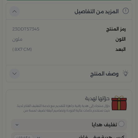
المزيد من التفاصيل
رمز المنتج
23DDT57345
اللون
ملون
البعد
(8X7 CM )
وصف المنتج
حوّلها لهدية
حوّل منتجك إلى هدية راقية جاهزة للتقديم مع خدمة التغليف الفاخر لدينا،
حيث نستخدم خامات عالية الجودة وتصاميم أنيقة تضيف لمسة من
الفخامة والاهتمام بكل تفصيلة. مثالية للمناسبات الخاصة، الأعياد،
والإهداءات الراقية التي تترك انطباعًا لا يُنسى.
تغليف هدايا
كيس هدية ورقي فاخر
4
الخيارات