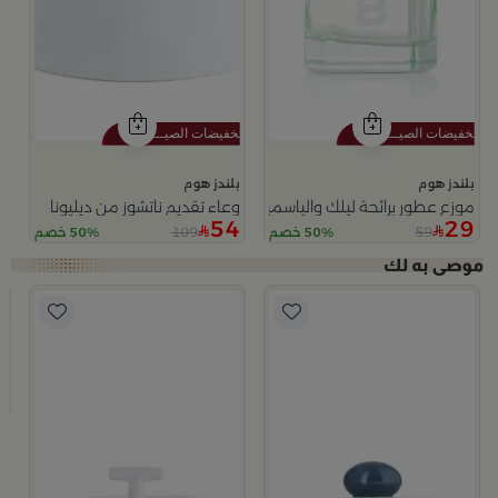
بلندز هوم
بلندز هوم
موزع عطور برائحة ليلك والياسمين 200 مل
وعاء تقديم ناتشوز من ديليونا
54
29
109
59
50% خصم
50% خصم
ا
ب
وعا
9