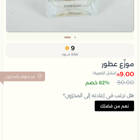
Slide 2 of 2
9
نقاط جــــود
موزّع عطور
9.00
(شامل الضريبة)
غير متوفر بالمخزون
50.00
82% خصم
هل ترغب في إعادته إلى المخزون؟
نعم من فضلك