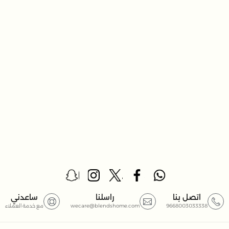
اتصل بنا
راسلنا
ساعدني
9668003033338
wecare@blendshome.com
مع خدمة العملاء