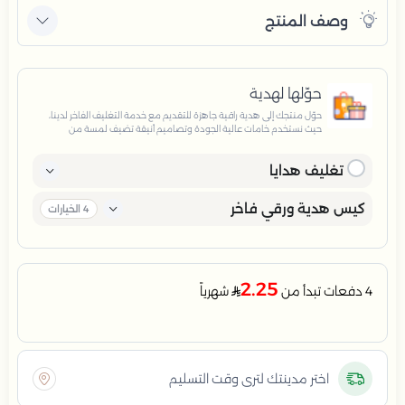
وصف المنتج
حوّلها لهدية
حوّل منتجك إلى هدية راقية جاهزة للتقديم مع خدمة التغليف الفاخر لدينا،
حيث نستخدم خامات عالية الجودة وتصاميم أنيقة تضيف لمسة من
الفخامة والاهتمام بكل تفصيلة. مثالية للمناسبات الخاصة، الأعياد،
والإهداءات الراقية التي تترك انطباعًا لا يُنسى.
تغليف هدايا
كيس هدية ورقي فاخر
4
الخيارات
2.25
4 دفعات تبدأ من
شهرياً
اختر مدينتك لترى وقت التسليم