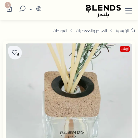
سوّق من بلندز تشكيلة تضم ترامس القهوة والش
0
الرئيسية
المباخر والمعطرات
الفواحات
اوتلت
6