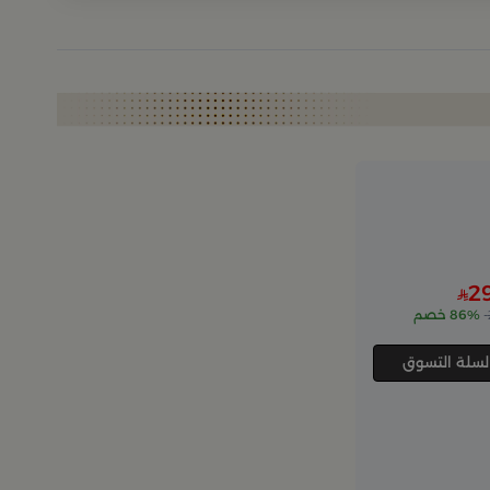
2
86% خصم
لسلة التسوق