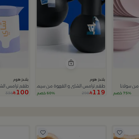
بلندز هوم
بلندز هوم
طقم ترامس الشاي و القهوة من سيمارا
طقم ترامس الشا
100
119
338
298
75% خصم
60% خصم