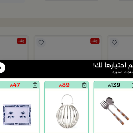
اوتلت
اوتلت
م اختيارها لك!
×
تجات مميزة
47
89
139