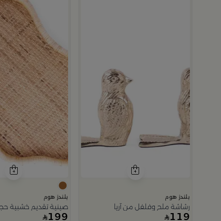
بلندز هوم
بلندز هوم
رشاشة ملح وفلفل من آريا
صينية تقديم خشبية حجم 
199
119