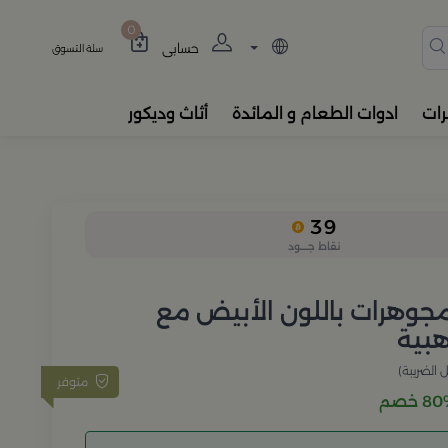
دة، المباخر، والفواحات بتصام
0
حسابي
سلة التسوق
رات
ادوات الطعام و المائدة
أثاث وديكور
39
نقاط جــــود
وهرات باللون الأبيض مع
بية
 الضريبة)
متوفر
 خصم