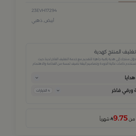
23EVH17294
أبيض, ذهبي
غليف المنتج كهدية
وّل منتجك إلى هدية راقية جاهزة للتقديم مع خدمة التغليف الفاخر لدينا، حيث
ستخدم خامات عالية الجودة وتصاميم أنيقة تضيف لمسة من الفخامة والاهتمام
كل تفصيلة. مثالية للمناسبات الخاصة، الأعياد، والإهداءات الراقية التي تترك انطباعًا لا
ُنسى.
دايا
ورقي فاخر
4
الخيارات
9.75
شهرياً