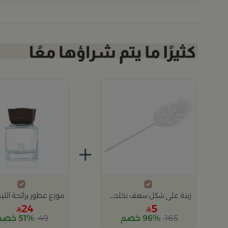
+
زينة على شكل سعف نخلحجم صغير باللون الأبيض من أزهى
24
5
165
96% خصم
49
51% خصم