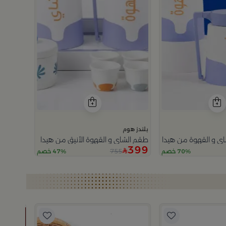
بلندز هوم
ي و القهوة من هيدا
طقم الشاي و القهوة الأنيق من هيدا
399
755
70% خصم
47% خصم