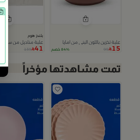
بلندز هوم
علبة تخزين باللون البني من امايا
علبة مناديل من سيرين
41
15
139
99
84% خصم
م