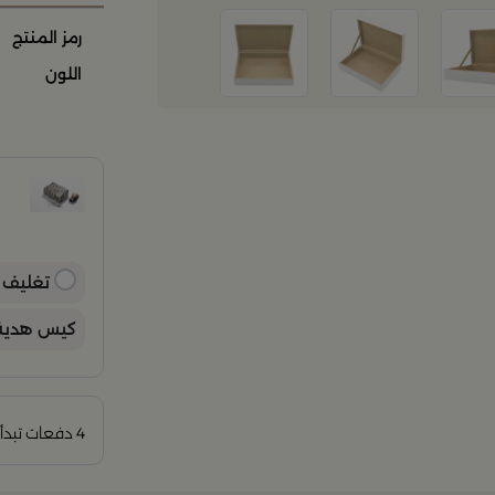
رمز المنتج
اللون
ت
ح
ن
ب
ي
تغليف ه
كيس هدية 
4 دفعات تبدأ من