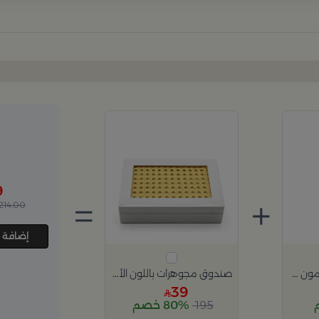
9
=
+
214.00
إضافة 
موزع عطور برائحة الليمون والبرغموت 100 مل
صندوق مجوهرات باللون الأبيض مع نقوش ذهبية
39
195
80% خصم