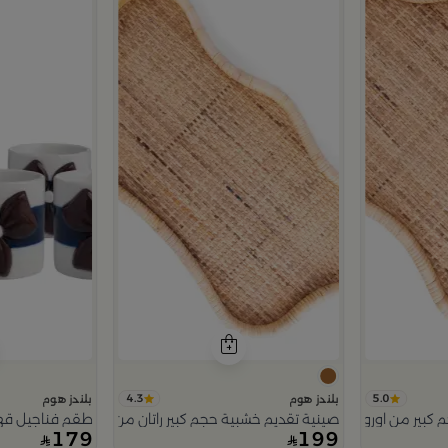
4.3
5.0
بلندز هوم
بلندز هوم
كبير من اورورا
صينية تقديم خشبية حجم كبير راتان من اورورا
طقم فناجيل قهوة 6 قطع متعدد الألوان 
179
199