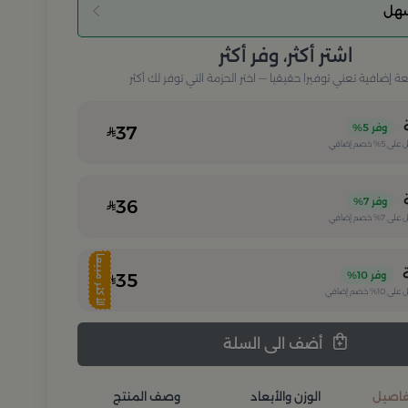
سهل
اشتر أكثر، وفر أكثر
إضافية تعني توفيرا حقيقيا — اختر الحزمة التي توفر لك أكثر
وفر
5%
37
 على
5%
خصم إضافي
وفر
7%
36
 على
7%
خصم إضافي
الأكثر مبيعا
وفر
10%
35
 على
10%
خصم إضافي
أضف الى السلة
تفاصيل
الوزن والأبعاد
وصف المنتج