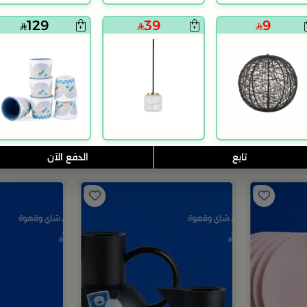
129
39
9
بلندز هوم
بلندز هوم
صندوق مجوهرات من سيرين
صندوق تخزين حجم كبير
15
32
95
109
70% خصم
70% خصم
تابع
الدفع الآن