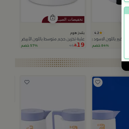
4.2
بلندز هوم
 باللون الاسود و الابيض 15x15سم من سيا
علبة تخزين حجم متوسط باللون الأبيض و مع غطاء 
19
45
84% خصم
57% خصم
بلندز هوم
هدية طق
419