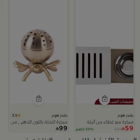
م
9
3.5
بلندز هوم
بلندز هوم
مبخرة مع غطاء من أثيلة
مبخرة النحلة باللون الذهبي من امارا
99
59
119
50% خصم