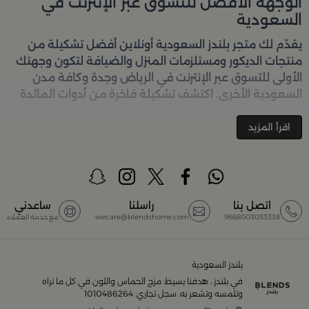
الوجهة الأفضل للتسوق عبر الإنترنت في
السعودية
يقدّم لك متجر
بلندز السعودية أونلاين
أفضل تشكيلة من
منتجات الديكور ومستلزمات المنزل والضيافة لتكون وجهتك
الأولى للتسوق عبر الإنترنت في الرياض وجدة وكافة مدن
السعودية الأخرى. اكتشف تشكيلة فاخرة من أدوات المائدة
والأواني والمباخر والإكسسوارات الأنيقة التي تضفي لمسة
جمالية على كل زاوية في منزلك – كل ذلك وأكثر في مكان
اقرأ المزيد
واحد. تصفّحي الآن عبر الرابط:
تسوق في متجر بلن‌ــدز أونلاين
(Blends Home)
أفضل المنتجات والتصاميم في السعودية
اتصل بنا
راسلنا
ساعدني
9668003033338
wecare@blendshome.com
مع خدمة العملاء
يضم متجر
بلندز السعودية أونلاين
مجموعة ضخمة من
المنتجات المصمّمة بأعلى مستويات الجودة لتلبية احتياجات
منزلك وإضفاء لمسات أناقة. ستجد لدينا كل ما ترغب به من:
بلندز السعودية
في بلندز ، هدفنا بسيط: مزج الحماس واللون في كل ما تراه
أواني تقديم فاخرة وأطقم مائدة راقية
وتلمسه وتشعر به. سجل تجاري: 1010486264