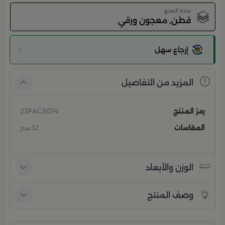
مادة الصنع
قطن, معجون ورقي
إرجاع سهل
المزيد من التفاصيل
رمز المنتج
23FAC8014
المقاسات
12 سم
الوزن والأبعاد
وصف المنتج