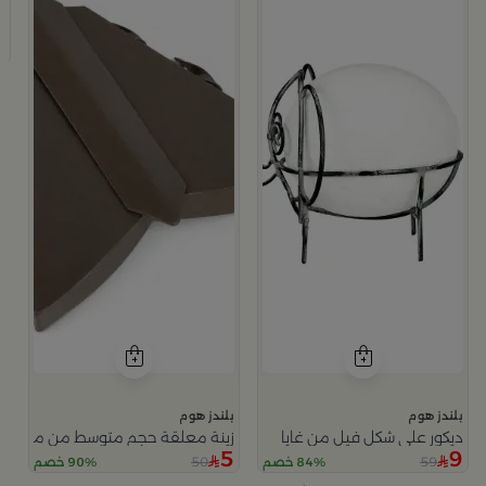
 باللون الأبيض من أزهى
ب
ز
5
بلندز هوم
بلندز هوم
ديكور على شكل فيل من غايا
زينة معلقة حجم متوسط من موث
5
9
50
59
84% خصم
90% خصم