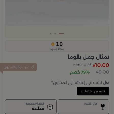
10
نقاط جــــود
تمثال جمل بالوما
10.00
(شامل الضريبة)
غير متوفر بالمخزون
49.00
79% خصم
هل ترغب في إعادته إلى المخزون؟
نعم من فضلك
قابل للكسر
قطعة/مجموعة
قطعة