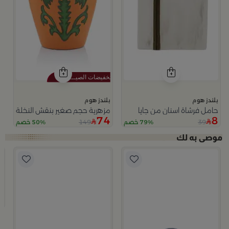
بلندز هوم
بلندز هوم
حامل فرشاة اسنان من جايا
مزهرية حجم صغير بنقش النخلة من 
74
8
149
39
79% خصم
50% خصم
ا
ب
وعا
9