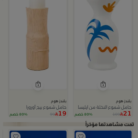
بلندز هوم
بلندز هوم
حامل شموع النخلة من ايليسا
حامل شموع بيج أورورا
19
21
99
109
80% خصم
80% خصم