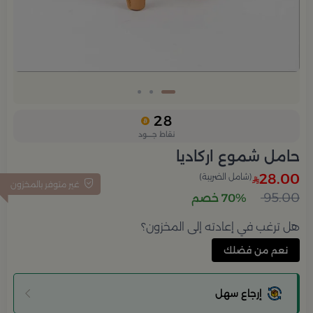
28
نقاط جــــود
حامل شموع اركاديا
28.00
(شامل الضريبة)
غير متوفر بالمخزون
95.00
70% خصم
هل ترغب في إعادته إلى المخزون؟
نعم من فضلك
إرجاع سهل