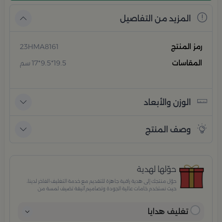
المزيد من التفاصيل
رمز المنتج
23HMA8161
المقاسات
19.5*9.5*17 سم
الوزن والأبعاد
وصف المنتج
حوّلها لهدية
حوّل منتجك إلى هدية راقية جاهزة للتقديم مع خدمة التغليف الفاخر لدينا،
حيث نستخدم خامات عالية الجودة وتصاميم أنيقة تضيف لمسة من
الفخامة والاهتمام بكل تفصيلة. مثالية للمناسبات الخاصة، الأعياد،
والإهداءات الراقية التي تترك انطباعًا لا يُنسى.
تغليف هدايا