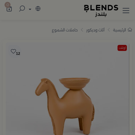
سوّق من بلندز تشكيلة تضم ترامس القهوة والش
0
الرئيسية
أثاث وديكور
حاملات الشموع
اوتلت
12