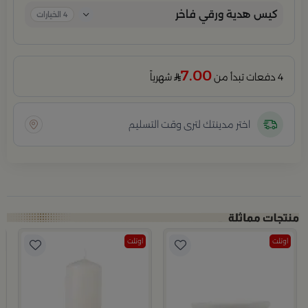
كيس هدية ورقي فاخر
4
الخيارات
7.00
4 دفعات تبدأ من
شهرياً
اختر مدينتك لترى وقت التسليم
اوتلت
اوتلت
لبرتقالي من مجموعة ميموسا
ب
ح
5