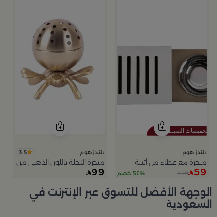
3.5
بلندز هوم
بلندز هوم
مبخرة مع غطاء من أثيلة
مبخرة النحلة باللون الذهبي من امارا
99
59
119
50% خصم
الوجهة الأفضل للتسوق عبر الإنترنت في
السعودية