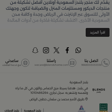
يقدّم لك متجر
بلندز السعودية أونلاين
أفضل تشكيلة من
منتجات الديكور ومستلزمات المنزل والضيافة لتكون وجهتك
الأولى للتسوق عبر الإنترنت في الرياض وجدة وكافة مدن
السعودية الأخرى. اكتشف تشكيلة فاخرة من أدوات المائدة
والأواني والمباخر والإكسسوارات الأنيقة التي تضفي لمسة
جمالية على كل زاوية في منزلك – كل ذلك وأكثر في مكان
اقرأ المزيد
واحد. تصفّحي الآن عبر الرابط:
تسوق في متجر بلن‌ــدز أونلاين
(Blends Home)
أفضل المنتجات والتصاميم في السعودية
اتصل بنا
راسلنا
ساعدني
9668003033338
wecare@blendshome.com
مع خدمة العملاء
يضم متجر
بلندز السعودية أونلاين
مجموعة ضخمة من
المنتجات المصمّمة بأعلى مستويات الجودة لتلبية احتياجات
منزلك وإضفاء لمسات أناقة. ستجد لدينا كل ما ترغب به من:
بلندز السعودية
في بلندز ، هدفنا بسيط: مزج الحماس واللون في كل ما تراه
أواني تقديم فاخرة وأطقم مائدة راقية
وتلمسه وتشعر به. سجل تجاري: 1010486264
طريق الأمير محمد بن سلمان, حطين, الرياض
أدوات القهوة والشاي الفريدة
|
|
بلندز السعودية
بلندز الامارات