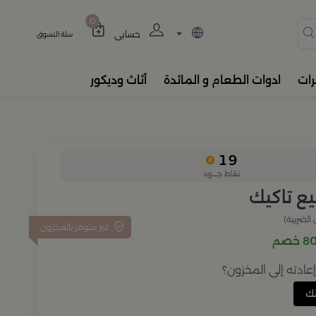
دة، المباخر، والفواحات بتصام
0
حسابي
سلة التسوق
رات
ادوات الطعام و المائدة
أثاث وديكور
19
نقاط جــــود
يع تاكيك
الضريبة)
غير متوفر بالمخزون
خصم
ادته إلى المخزون؟
ك