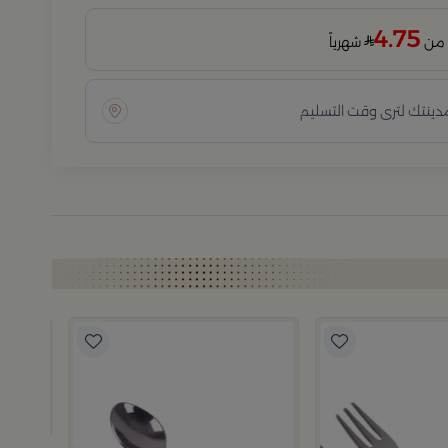
4.75
شهرياً
مدينتك لترى وقت التسليم
بلندز هوم
طقم أدوات مائدة 4 قطع باللون ا
159