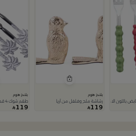
بلندز هوم
بلندز هوم
رشاشة ملح وفلفل من آريا
طقم شوك 4 قطع باللون الاسود مع مقابض الزهرة الفضية من رتيلة
119
119