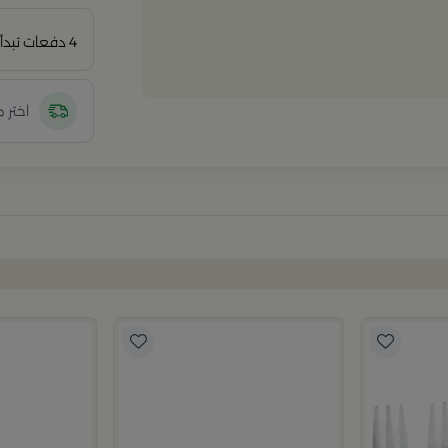
4 دفعات تبدأ من
اختر 