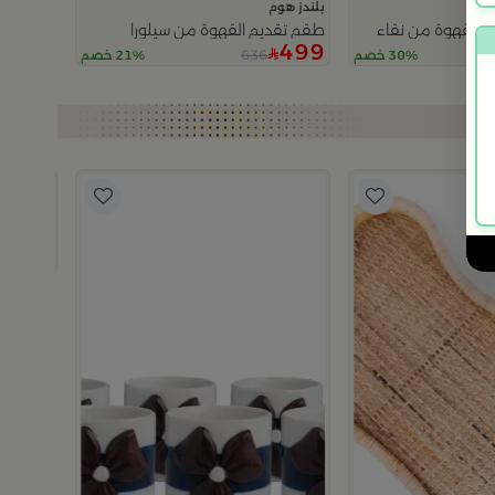
بلندز هوم
 القهوة من نقاء
طقم تقديم القهوة من سيلورا
499
636
30% خصم
21% خصم
بلندز هوم
صينية تق
199