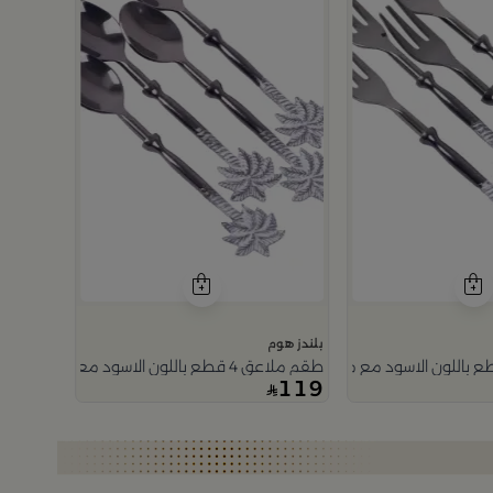
بلندز هوم
طقم ملاعق 4 قطع باللون الاسود مع مقابض الزهرة الفضية من رتيلة
119