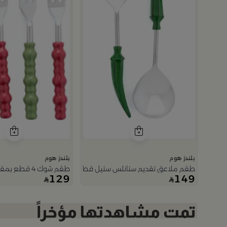
بلندز هوم
بلندز هوم
طقم ملاعق تقديم ستانلس ستيل قطعتين من نقاء
طقم شوك 4 قطع بمقابض باللون الاحمر والاخضر من نقاء
129
149