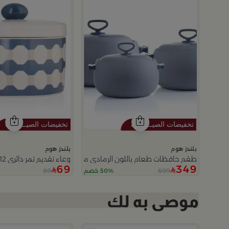
بلندز هوم
بلندز هوم
طقم حافظات طعام باللون الرمادي من أزوريا
وعاء تقديم تمر دائري 12×12 سم أبيض وأزرق من الخزف الحجري بغطاء من أزوريا
69
349
89
699
50% خصم