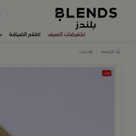
سوّق من بلندز تشكيلة تضم ترا
تخفيضات الصيف
اطقم الضيافة
س
الرئيسية
أوت ليت
اوتلت