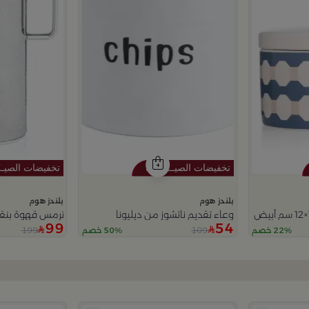
بلندز هوم
بلندز هوم
وعاء تقديم ناتشوز من ديليونا
ترمس قهوة بنق
99
54
199
109
22% خصم
50% خصم