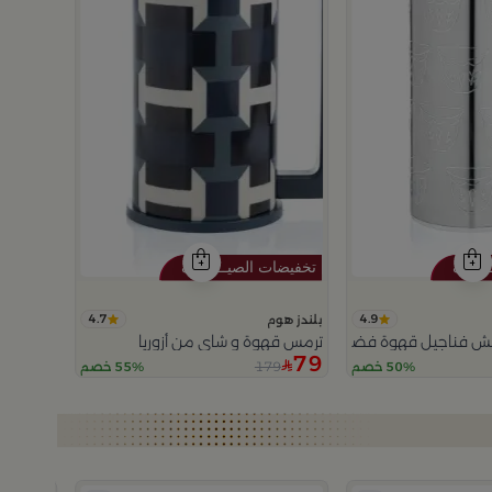
4.7
4.9
بلندز هوم
ش فناجيل قهوة فضي من تيلا
ترمس قهوة و شاي من أزوريا
79
179
50% خصم
55% خصم