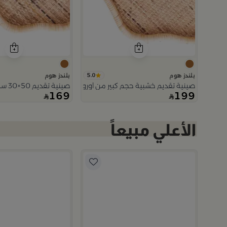
5.0
بلندز هوم
بلندز هوم
صينية تقديم خشبية حجم كبير من اورورا
صينية تقديم 50×30 سم بني من الراتان والخشب بتصميم طبيعي من أورورا
169
199
5.0
م