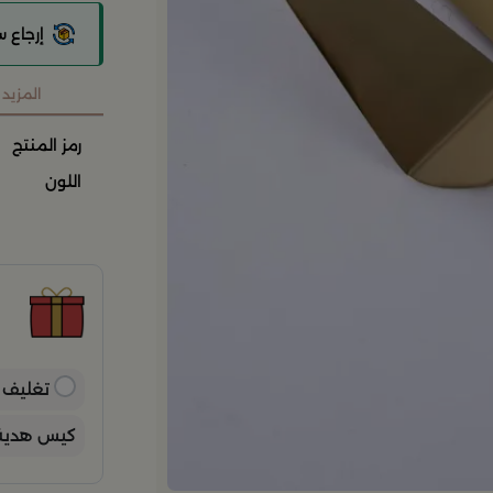
إرجاع 
المزيد
رمز المنتج
اللون
ح
ح
ن
ب
ي
تغليف ه
كيس هدية 