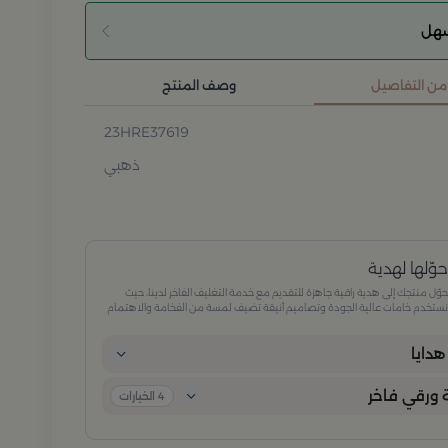
سهل
 من التفاصيل
وصف المنتج
23HRE37619
ذهبي
وّلها لهدية
وّل منتجك إلى هدية راقية جاهزة للتقديم مع خدمة التغليف الفاخر لدينا، حيث
ستخدم خامات عالية الجودة وتصاميم أنيقة تضيف لمسة من الفخامة والاهتمام
كل تفصيلة. مثالية للمناسبات الخاصة، الأعياد، والإهداءات الراقية التي تترك انطباعًا لا
ُنسى.
دايا
ورقي فاخر
4
الخيارات