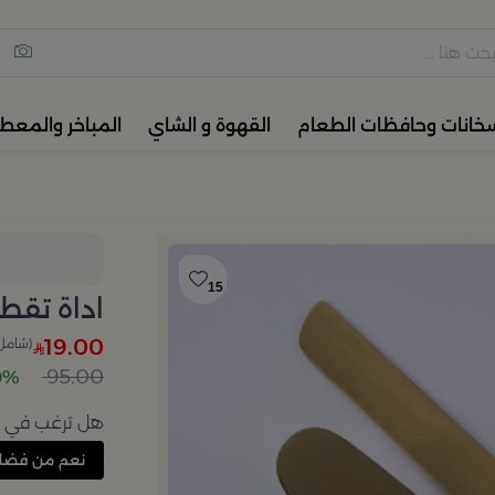
مس القهوة والشاي، أدوات المائ
خانات وحافظات الطعام
القهوة و الشاي
المباخر والمعط
15
اداة تقط
19.00
(شامل 
95.00
80% 
هل ترغب في إع
نعم من فضل