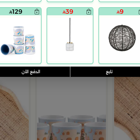
بلندز هوم
بلندز هوم
هوة من سيمارا
طقم الشاي و القهوة الأنيق من هيدا
هدية طقم تقديم
129
39
9
419
399
599
755
60% خصم
47% خصم
تابع
الدفع الآن