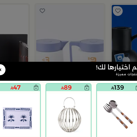
م اختيارها لك!
×
تجات مميزة
47
89
139