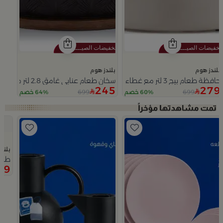
بلندز هوم
بلندز هوم
حافظة طعام بيج 3 لتر مع غطاء فضي من ملاذ
سخان طعام عنابي غامق 2.8 لتر مع مقبض نخلة من ملاذ
245
279
699
699
60% خصم
64% خصم
Slide 1 of 5
بلند
طقم 
99