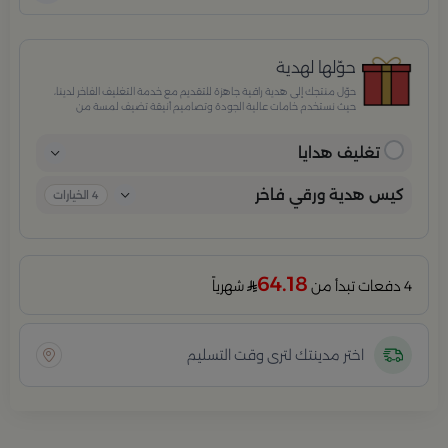
حوّلها لهدية
حوّل منتجك إلى هدية راقية جاهزة للتقديم مع خدمة التغليف الفاخر لدينا،
حيث نستخدم خامات عالية الجودة وتصاميم أنيقة تضيف لمسة من
الفخامة والاهتمام بكل تفصيلة. مثالية للمناسبات الخاصة، الأعياد،
والإهداءات الراقية التي تترك انطباعًا لا يُنسى.
تغليف هدايا
كيس هدية ورقي فاخر
4
الخيارات
64.18
4 دفعات تبدأ من
شهرياً
اختر مدينتك لترى وقت التسليم