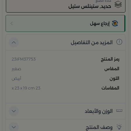
مادة الصنع
حديد, ستينلس ستيل
إرجاع سهل
المزيد من التفاصيل
رمز المنتج
23IFM37753
المقاس
صغير
اللون
أبيض
المقاسات
23 x 23 x 19 cm
الوزن والأبعاد
وصف المنتج