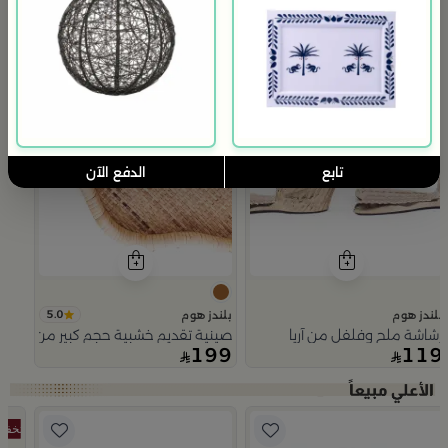
تابع
الدفع الآن
5.0
بلندز هوم
بلندز هوم
رشاشة ملح وفلفل من آريا
صينية تقديم خشبية حجم كبير من اورورا
199
119
Slide 1 of 5