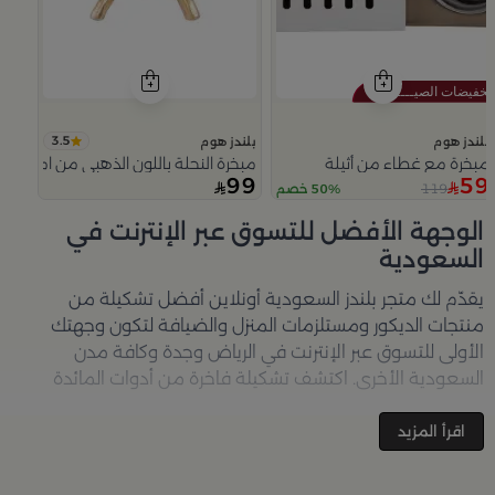
3.5
بلندز هوم
بلندز هوم
مبخرة مع غطاء من أثيلة
مبخرة النحلة باللون الذهبي من امارا
99
59
119
50% خصم
Slide 1 of 5
الوجهة الأفضل للتسوق عبر الإنترنت في
السعودية
يقدّم لك متجر
بلندز السعودية أونلاين
أفضل تشكيلة من
منتجات الديكور ومستلزمات المنزل والضيافة لتكون وجهتك
الأولى للتسوق عبر الإنترنت في الرياض وجدة وكافة مدن
السعودية الأخرى. اكتشف تشكيلة فاخرة من أدوات المائدة
والأواني والمباخر والإكسسوارات الأنيقة التي تضفي لمسة
جمالية على كل زاوية في منزلك – كل ذلك وأكثر في مكان واحد.
اقرأ المزيد
تصفّحي الآن عبر الرابط:
تسوق في متجر بلن‌ــدز أونلاين (Blends
Home)