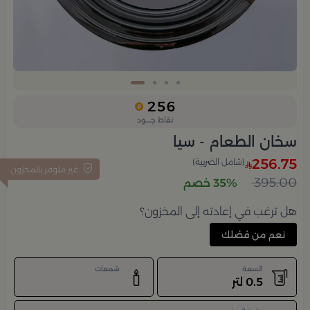
Slide 4 of 4
256
نقاط جــــود
سخان الطعام - سيا
256.75
(شامل الضريبة)
غير متوفر بالمخزون
395.00
35% خصم
هل ترغب في إعادته إلى المخزون؟
نعم من فضلك
السعة
شمعات
0.5 لتر