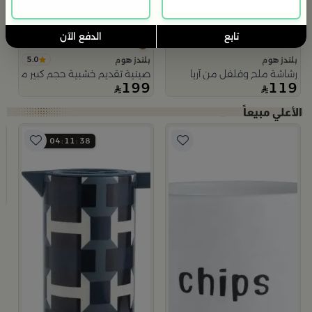
تابع
الدفع الآن
5.0
بلندز هوم
بلندز هوم
رشاشة ملح وفلفل من آريا
صينية تقديم خشبية حجم كبير من اورو
199
119
04
11
37
من دويل
ب
ط
5