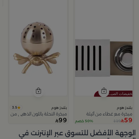
9
3.5
بلندز هوم
بلندز هوم
مبخرة مع غطاء من أثيلة
مبخرة النحلة باللون الذهبي من امارا
99
59
119
50% خصم
الوجهة الأفضل للتسوق عبر الإنترنت في