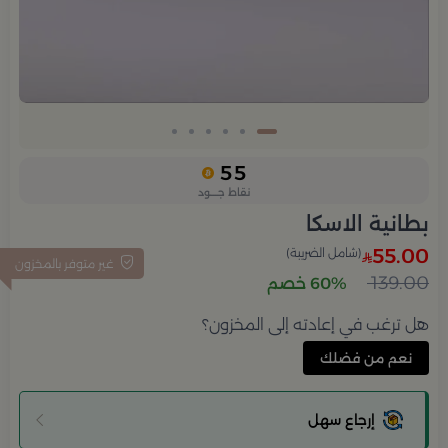
55
نقاط جــــود
بطانية الاسكا
55.00
(شامل الضريبة)
غير متوفر بالمخزون
139.00
60% خصم
هل ترغب في إعادته إلى المخزون؟
نعم من فضلك
إرجاع سهل