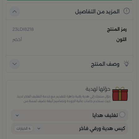
المزيد من التفاصيل
رمز المنتج
23LDI8218
اللون
أخضر
وصف المنتج
حوّلها لهدية
حوّل منتجك إلى هدية راقية جاهزة للتقديم مع خدمة التغليف الفاخر لدينا،
حيث نستخدم خامات عالية الجودة وتصاميم أنيقة تضيف لمسة من
الفخامة والاهتمام بكل تفصيلة. مثالية للمناسبات الخاصة، الأعياد،
والإهداءات الراقية التي تترك انطباعًا لا يُنسى.
تغليف هدايا
كيس هدية ورقي فاخر
4
الخيارات