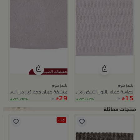
بلندز هوم
بلندز هوم
دعاسة حمام باللون الأبيض من الاسكا
منشفة حمام حجم كبير من الاسكا
29
15
99
79
81% خصم
70% خصم
اوتلت
يلانا
ب