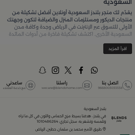
السعودية
يقدّم لك متجر
بلندز السعودية أونلاين
أفضل تشكيلة من
منتجات الديكور ومستلزمات المنزل والضيافة لتكون وجهتك
الأولى للتسوق عبر الإنترنت في الرياض وجدة وكافة مدن
السعودية الأخرى. اكتشف تشكيلة فاخرة من أدوات المائدة
والأواني والمباخر والإكسسوارات الأنيقة التي تضفي لمسة
جمالية على كل زاوية في منزلك – كل ذلك وأكثر في مكان
اقرأ المزيد
واحد. تصفّحي الآن عبر الرابط:
تسوق في متجر بلن‌ــدز أونلاين
(Blends Home)
أفضل المنتجات والتصاميم في السعودية
اتصل بنا
راسلنا
ساعدني
9668003033338
wecare@blendshome.com
مع خدمة العملاء
يضم متجر
بلندز السعودية أونلاين
مجموعة ضخمة من
المنتجات المصمّمة بأعلى مستويات الجودة لتلبية احتياجات
منزلك وإضفاء لمسات أناقة. ستجد لدينا كل ما ترغب به من:
بلندز السعودية
في بلندز ، هدفنا بسيط: مزج الحماس واللون في كل ما تراه
أواني تقديم فاخرة وأطقم مائدة راقية
وتلمسه وتشعر به. سجل تجاري: 1010486264
طريق الأمير محمد بن سلمان, حطين, الرياض