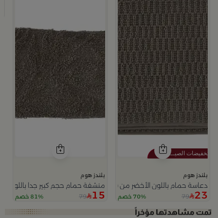
م
9
بلندز هوم
بلندز هوم
دعاسة حمام باللون الأخضر من سيرافينا
منشفة حمام حجم كبير جدا باللون الأ
15
23
79
79
70% خصم
81% خصم