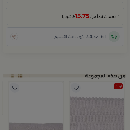
13.75
4 دفعات تبدأ من
شهرياً
اختر مدينتك لترى وقت التسليم
اوتلت
ب
م
8