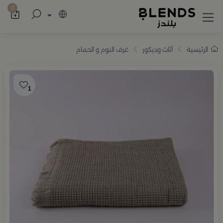
سوّق من بلندز تشكيلة تضم ترامس القهوة والش
0
الرئيسية
أثاث وديكور
غرف النوم و الحمام
1