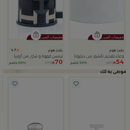
4.7
بلندز هوم
بلندز هوم
وعاء تقديم ناتشوز من ديليونا
ترمس قهوة و شاي من أزوريا
70
54
179
109
50% خصم
60% خصم
لا
ب
وعاء
9