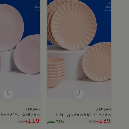
م
بلندز هوم
بلندز هوم
طقم عشاء 18 قطعة من سولانا
طقم العشاء 18 قطعة من سولانا
119
139
480
570
75% خصم