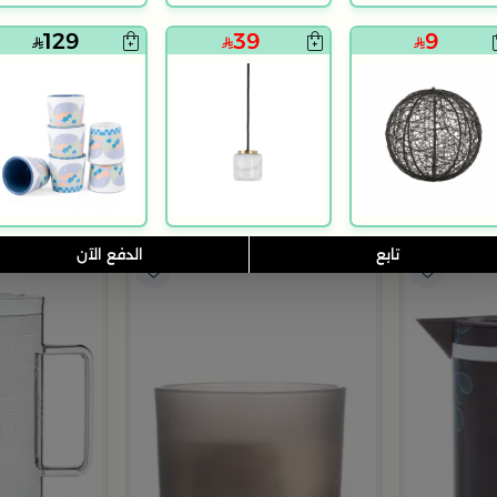
129
39
9
5.0
بلندز هوم
بلندز هوم
كبير من اورورا
صينية تقديم 50×30 سم بني من الراتان والخشب بتصميم طبيعي من أورورا
فناجيل قهوة الم
129
169
تابع
الدفع الآن