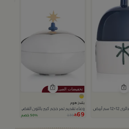
بلندز هوم
 بنقش نخلة من ميرلان
وعاء تقديم تمر حجم كبير باللون الفضي و الذهبي من
69
139
50% خصم