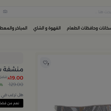
مس القهوة والشاي، أدوات المائ
خانات وحافظات الطعام
القهوة و الشاي
المباخر والمعط
7
منشفة شا
19.00
(شامل 
129.00
85%
هل ترغب في إع
نعم من فضل