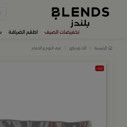
سوّق من بلندز تشكيلة تضم ترا
تخفيضات الصيف
اطقم الضيافة
س
الرئيسية
أثاث وديكور
غرف النوم و الحمام
اوتلت