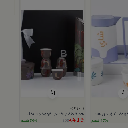
بلندز هوم
طقم تقد
499
بلندز هوم
هوة الأنيق من هيدا
هدية طقم تقديم القهوة من نقاء
419
599
47% خصم
30% خصم