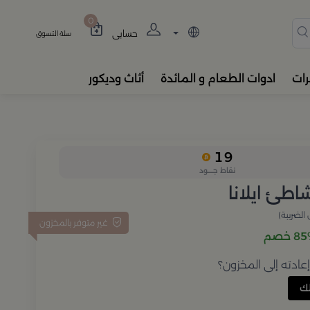
دة، المباخر، والفواحات بتصام
0
حسابي
سلة التسوق
رات
ادوات الطعام و المائدة
أثاث وديكور
19
نقاط جــــود
طئ ايلانا
الضريبة)
غير متوفر بالمخزون
 خصم
ادته إلى المخزون؟
ك