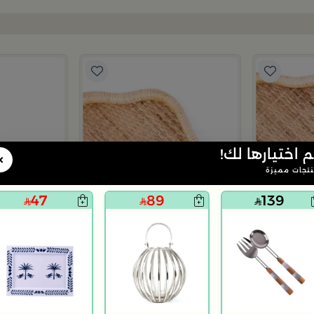
م اختيارها لك!
×
تجات مميزة
47
89
139