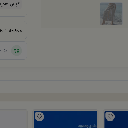
كيس هدية 
4 دفعات تبدأ من
اختر 