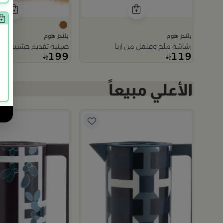
بلندز هوم
بلندز هوم
رشاشة ملح وفلفل من آريا
صينية تقديم خشبية حجم 
199
119
ضر من عسيب