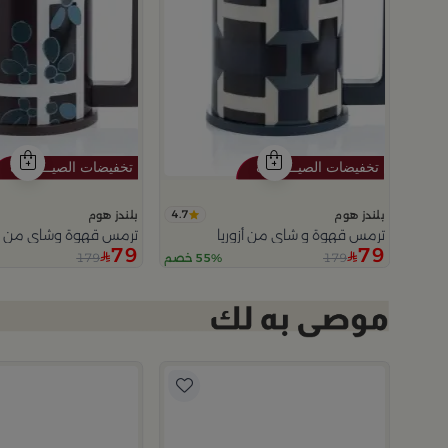
4.7
بلندز هوم
بلندز هوم
ترمس قهوة و شاي من أزوريا
ترمس قهوة وشاي من دي
79
79
179
179
55% خصم
5.0
را