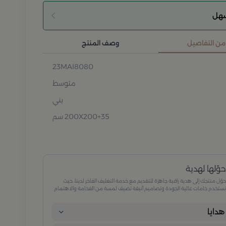
سهل
 من التفاصيل
وصف المنتج
23MAI8080
متوسط
بني
200X200+35 سم
وّلها لهدية
وّل منتجك إلى هدية راقية جاهزة للتقديم مع خدمة التغليف الفاخر لدينا، حيث
ستخدم خامات عالية الجودة وتصاميم أنيقة تضيف لمسة من الفخامة والاهتمام
كل تفصيلة. مثالية للمناسبات الخاصة، الأعياد، والإهداءات الراقية التي تترك انطباعًا لا
ُنسى.
دايا