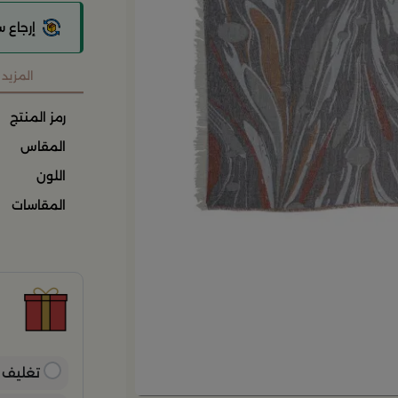
إرجاع 
المزيد
رمز المنتج
المقاس
اللون
المقاسات
ح
ح
ن
ب
ي
تغليف ه