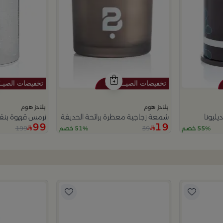
بلندز هوم
بلندز هوم
ليونا
شمعة زجاجية معطرة برائحة الحديقة الصيفية 150 غرام
ترمس قهوة بنق
99
19
199
39
55% خصم
51% خصم