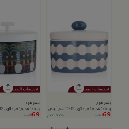
بلندز هوم
بلندز هوم
وعاء تقديم تمر دائري 12×12 سم أبيض وأزرق من الخزف الحجري بغطاء من أزوريا
وعاء تقديم تمر دائري 12×12 سم متعدد الألوان من السيراميك مع غطاء من سيلورا
69
69
89
89
22% خصم