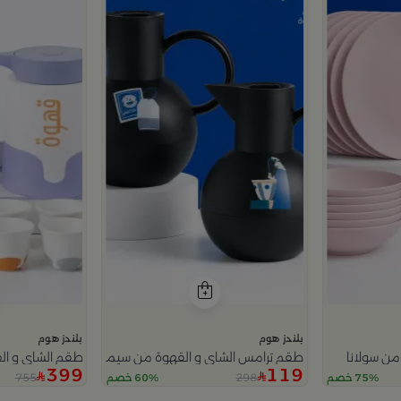
بلندز هوم
بلندز هوم
طقم ترامس الشاي و القهوة من سيمارا
طقم الشاي و الق
399
119
755
298
75% خصم
60% خصم