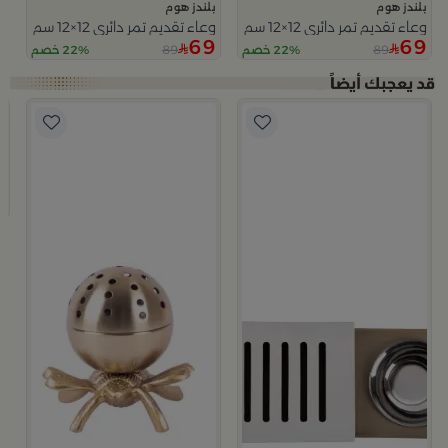
بلندز هوم
بلندز هوم
وعاء تقديم تمر دائري 12×12 سم أبيض وأزرق من الخزف الحجري بغطاء من أزوريا
وعاء تقديم تمر دائري 12×12 سم متعدد الألوان من السيراميك مع غطاء من سيلورا
69
69
89
89
22% خصم
22% خصم
ب
م
9