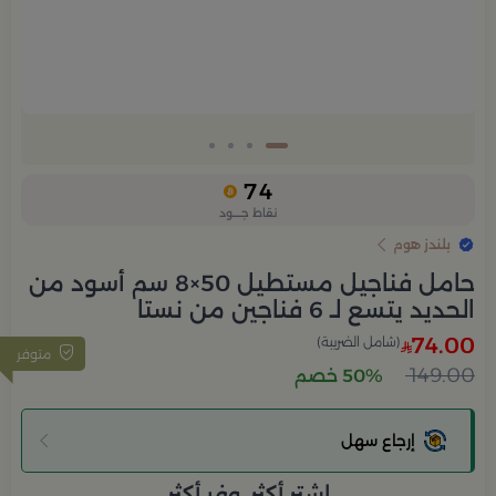
74
نقاط جــــود
بلندز هوم
حامل فناجيل مستطيل 50×8 سم أسود من
الحديد يتسع لـ 6 فناجين من نستا
74.00
(شامل الضريبة)
متوفر
149.00
50% خصم
إرجاع سهل
اشتر أكثر، وفر أكثر