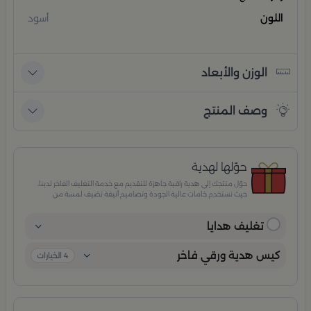
اللون
أسود
الوزن والأبعاد
وصف المنتج
حوّلها لهدية
حوّل منتجك إلى هدية راقية جاهزة للتقديم مع خدمة التغليف الفاخر لدينا،
حيث نستخدم خامات عالية الجودة وتصاميم أنيقة تضيف لمسة من
الفخامة والاهتمام بكل تفصيلة. مثالية للمناسبات الخاصة، الأعياد،
والإهداءات الراقية التي تترك انطباعًا لا يُنسى.
تغليف هدايا
كيس هدية ورقي فاخر
4
الخيارات