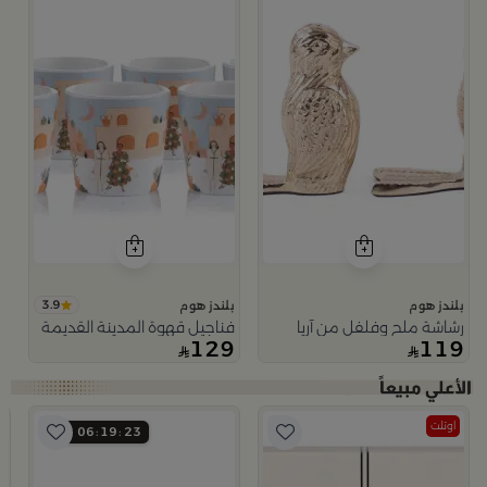
3.9
بلندز هوم
بلندز هوم
رشاشة ملح وفلفل من آريا
فناجيل قهوة المدينة القديمة
129
119
اوتلت
06
19
22
دة من ميلانا
ب