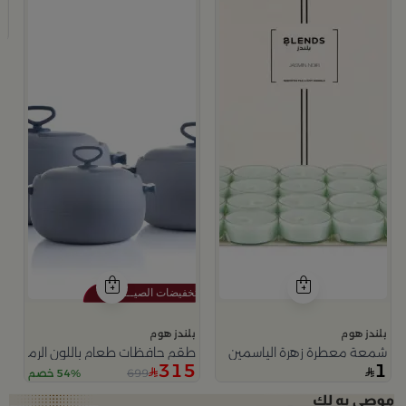
و
4
بلندز هوم
بلندز هوم
شمعة معطرة زهرة الياسمين
طقم حافظات طعام باللون الرمادي من
315
1
699
54% خصم