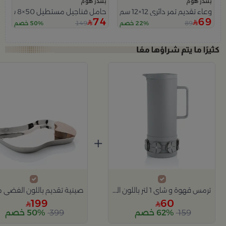
بلندز هوم
بلندز هوم
وعاء تقديم تمر دائري 12×12 سم أبيض وبرتقالي من الخزف الحجري بغطاء من هيْدا
حامل فناجيل مستطيل 50×8 سم أسود من الحديد يتسع لـ 6 فناجين من نستا
74
69
149
89
22% خصم
50% خصم
+
ترمس قهوة و شاي 1 لتر باللون الرمادي من ميرلان
199
60
159
62% خصم
399
50% خصم