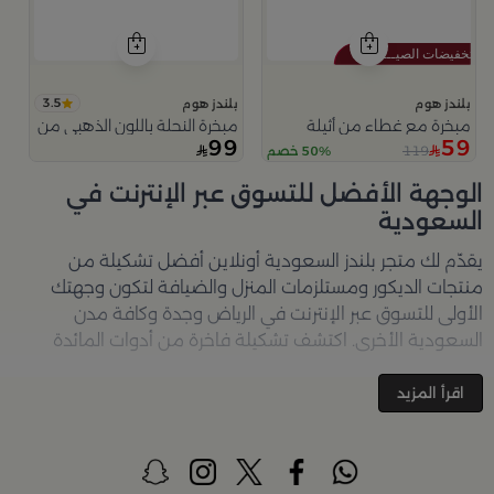
3.5
بلندز هوم
بلندز هوم
مبخرة مع غطاء من أثيلة
مبخرة النحلة باللون الذهبي من امارا
99
59
119
50% خصم
الوجهة الأفضل للتسوق عبر الإنترنت في
السعودية
يقدّم لك متجر
بلندز السعودية أونلاين
أفضل تشكيلة من
منتجات الديكور ومستلزمات المنزل والضيافة لتكون وجهتك
الأولى للتسوق عبر الإنترنت في الرياض وجدة وكافة مدن
السعودية الأخرى. اكتشف تشكيلة فاخرة من أدوات المائدة
والأواني والمباخر والإكسسوارات الأنيقة التي تضفي لمسة
جمالية على كل زاوية في منزلك – كل ذلك وأكثر في مكان واحد.
اقرأ المزيد
تصفّحي الآن عبر الرابط:
تسوق في متجر بلن‌ــدز أونلاين (Blends
Home)