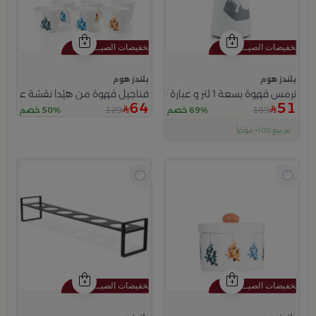
بلندز هوم
بلندز هوم
ترمس قهوة بسعة 1 لتر و عبارة قهوة من هيْدا
فناجيل قهوة من هيْدا نقشة عنقود
64
51
129
169
69% خصم
50% خصم
اقل سعر في 30 يوم
تم بيع 100+ مؤخراً
متبقي في المخزون 5 قطع