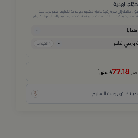
وّلها لهدية
وّل منتجك إلى هدية راقية جاهزة للتقديم مع خدمة التغليف الفاخر لدينا، حيث
ستخدم خامات عالية الجودة وتصاميم أنيقة تضيف لمسة من الفخامة والاهتمام
كل تفصيلة. مثالية للمناسبات الخاصة، الأعياد، والإهداءات الراقية التي تترك انطباعًا لا
ُنسى.
دايا
ورقي فاخر
4
الخيارات
77.18
شهرياً
مدينتك لترى وقت التسليم