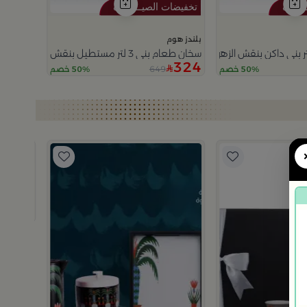
بلندز هوم
سخان طعام بني 3 لتر مستطيل بنقش النخلة من ملاذ
324
649
50% خصم
50% خصم
بلندز هوم
هدية طقم
139