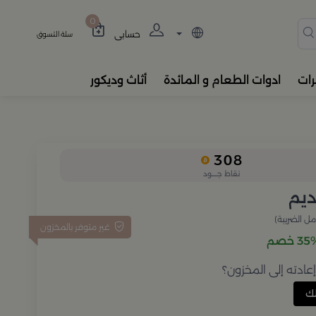
دة، المباخر، والفواحات بتصام
0
حسابي
سلة التسوق
رات
ادوات الطعام و المائدة
أثاث وديكور
308
نقاط جــــود
يم
ل الضريبة)
غير متوفر بالمخزون
3 خصم
ادته إلى المخزون؟
ك