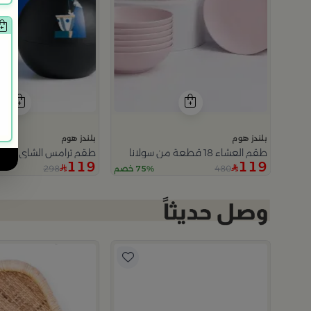
بلندز هوم
بلندز هوم
طقم العشاء 18 قطعة من سولانا
طقم ترامس الشاي و الق
119
119
298
480
75% خصم