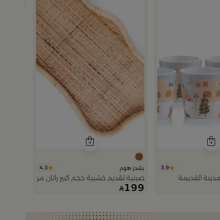
179
4.3
3.9
بلندز هوم
دينة القديمة
صينية تقديم خشبية حجم كبير راتان من اورورا
199