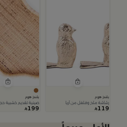
بلندز هوم
بلندز هوم
رشاشة ملح وفلفل من آريا
صينية تقديم خشبية حجم 
199
119