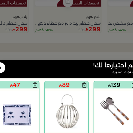
بلندز هوم
بلندز هوم
سخان طعام بيج 3 لتر مع غطاء ذهبي من ملاذ
سخان طعام 3 لتر بني داكن بنقش الزهور من ملاذ
299
299
599
599
64% خصم
50% خصم
م اختيارها لك!
×
تجات مميزة
47
89
139