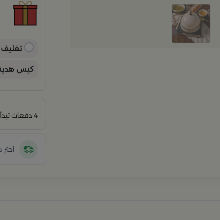
ح
ح
ن
ب
ي
تغليف ه
كيس هدية 
4 دفعات تبدأ من
اختر 