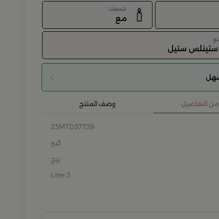
شمعات
مع
نع
 ستينلس ستيل
سهل
 من التفاصيل
وصف المنتج
23MTD37739
كبير
بيج
3 Liter