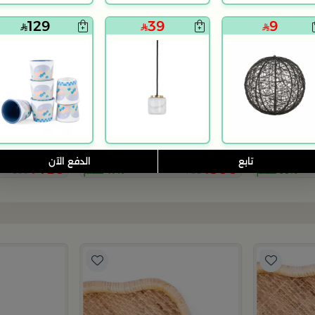
129
39
9
بلندز هوم
بلندز هوم
هوة من سيمارا
طقم الشاي و القهوة الأنيق من هيدا
هدية طقم تقديم
تابع
الدفع الآن
419
399
599
755
60% خصم
47% خصم