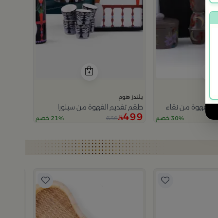
بلندز هوم
 القهوة من نقاء
طقم تقديم القهوة من سيلورا
499
636
30% خصم
21% خصم
بلندز هوم
طقم فناجيل قهوة 6 ق