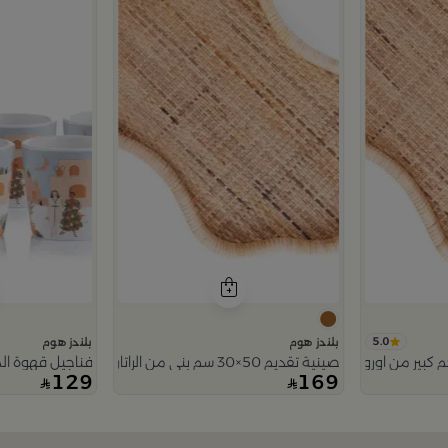
5.0
بلندز هوم
بلندز هوم
كبير من اورورا
صينية تقديم 50×30 سم بني من الراتان والخشب بتصميم طبيعي من أورورا
فناجيل قهوة الم
129
169