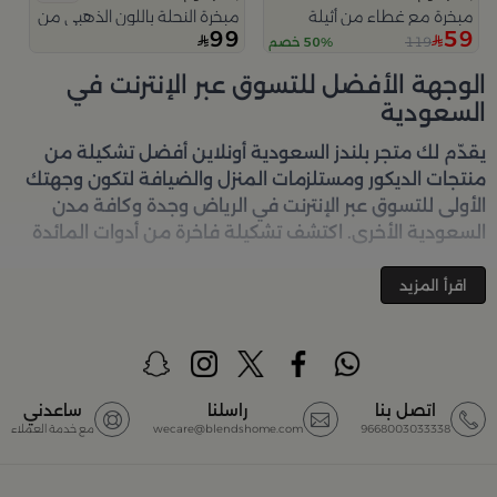
مبخرة مع غطاء من أثيلة
مبخرة النحلة باللون الذهبي من امارا
99
59
119
50% خصم
الوجهة الأفضل للتسوق عبر الإنترنت في
السعودية
يقدّم لك متجر
بلندز السعودية أونلاين
أفضل تشكيلة من
منتجات الديكور ومستلزمات المنزل والضيافة لتكون وجهتك
الأولى للتسوق عبر الإنترنت في الرياض وجدة وكافة مدن
السعودية الأخرى. اكتشف تشكيلة فاخرة من أدوات المائدة
والأواني والمباخر والإكسسوارات الأنيقة التي تضفي لمسة
جمالية على كل زاوية في منزلك – كل ذلك وأكثر في مكان
اقرأ المزيد
واحد. تصفّحي الآن عبر الرابط:
تسوق في متجر بلن‌ــدز أونلاين
(Blends Home)
أفضل المنتجات والتصاميم في السعودية
اتصل بنا
راسلنا
ساعدني
9668003033338
wecare@blendshome.com
مع خدمة العملاء
يضم متجر
بلندز السعودية أونلاين
مجموعة ضخمة من
المنتجات المصمّمة بأعلى مستويات الجودة لتلبية احتياجات