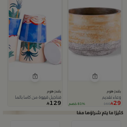
بلندز هوم
بلندز هوم
وعاء تقديم
فناجيل قهوة من كاسا بالما
129
29
160
81% خصم