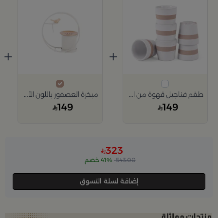
+
+
طقم فناجيل قهوة من افيانا
مبخرة العصفور باللون الأخضر الفاتح
149
149
323
543.00
41% خصم
إضافة لسلة التسوق