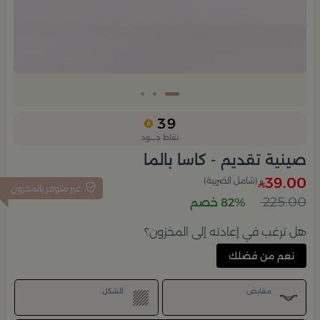
39
نقاط جــــود
صينية تقديم - كاسا بالما
39.00
(شامل الضريبة)
غير متوفر بالمخزون
225.00
82% خصم
هل ترغب في إعادته إلى المخزون؟
نعم من فضلك
مقابض
الشكل