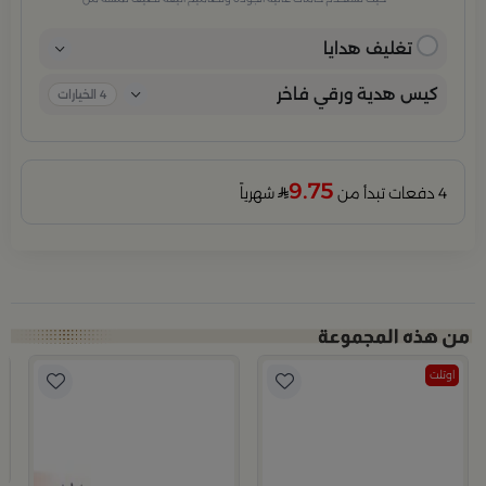
الفخامة والاهتمام بكل تفصيلة. مثالية للمناسبات الخاصة، الأعياد،
والإهداءات الراقية التي تترك انطباعًا لا يُنسى.
تغليف هدايا
كيس هدية ورقي فاخر
4
الخيارات
9.75
4 دفعات تبدأ من
شهرياً
اوتلت
ب
م
9