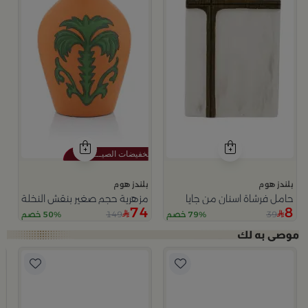
بلندز هوم
بلندز هوم
حامل فرشاة اسنان من جايا
مزهرية حجم صغير بنقش النخلة من 
74
8
149
39
79% خصم
50% خصم
ا
ب
وعا