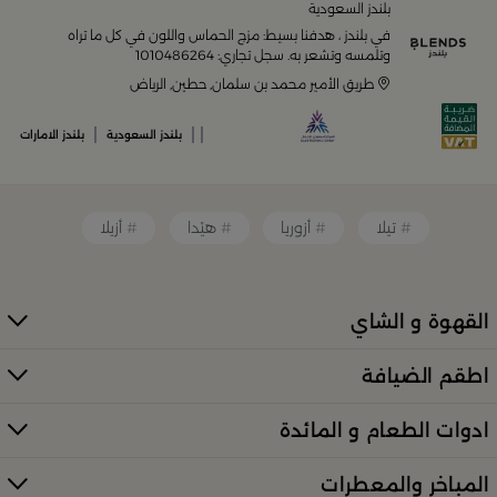
منزلك وإضفاء لمسات أناقة. ستجد لدينا كل ما ترغب به من:
بلندز السعودية
في بلندز ، هدفنا بسيط: مزج الحماس واللون في كل ما تراه
أواني تقديم فاخرة وأطقم مائدة راقية
وتلمسه وتشعر به. سجل تجاري: 1010486264
طريق الأمير محمد بن سلمان, حطين, الرياض
أدوات القهوة والشاي الفريدة
|
|
|
بلندز السعودية
بلندز الامارات
قطع ديكور منزلية تضفي لمسة فنية
تيلا
أزوريا
هيْدا
أزيلا
قطع أثاث صغيرة وأكسسوارات مبتكرة
القهوة و الشاي
معطرات وإضاءات تضفي أجواءً فريدة في المكان
اطقم الضيافة
كل ذلك من تشكيلة واسعة مختارة بعناية توازن بين الذوق
العصري والأناقة العملية. تصفّح الأقسام الكاملة عبر:
ادوات الطعام و المائدة
منتجات بلندز كاملة (All Products)
المباخر والمعطرات