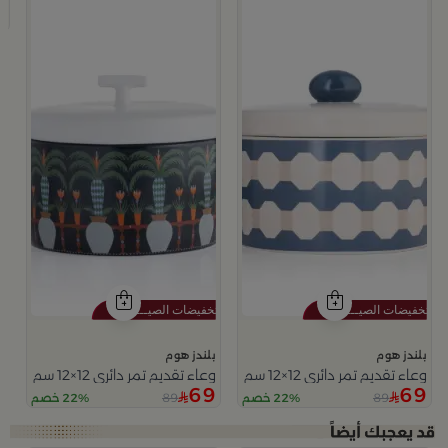
9
بلندز هوم
بلندز هوم
وعاء تقديم تمر دائري 12×12 سم أبيض وأزرق من الخزف الحجري بغطاء من أزوريا
وعاء تقديم تمر دائري 12×12 سم متعدد الألوان من السيراميك مع غطاء من سيلورا
69
69
89
89
22% خصم
22% خصم