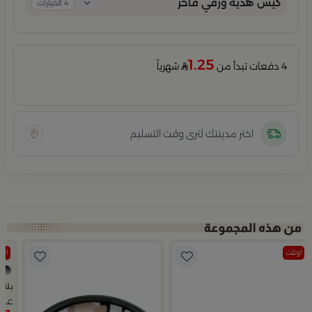
كيس هدية ورقي فاخر
4
الخيارات
1.25
4 دفعات تبدأ من
شهرياً
اختر مدينتك لترى وقت التسليم
اوتلت
اوت
بلند
علبة 