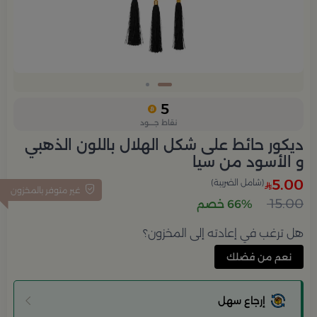
Slide 1 of 2
5
نقاط جــــود
ديكور حائط على شكل الهلال باللون الذهبي
و الأسود من سيا
5.00
(شامل الضريبة)
غير متوفر بالمخزون
15.00
66% خصم
هل ترغب في إعادته إلى المخزون؟
نعم من فضلك
إرجاع سهل