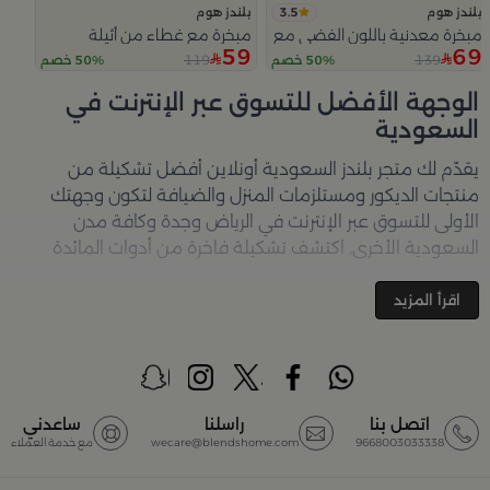
3.5
بلندز هوم
بلندز هوم
مبخرة معدنية باللون الفضي مع قواعد دائرية من ملاذ
مبخرة مع غطاء من أثيلة
59
69
119
139
50% خصم
50% خصم
Slide 1 of 5
الوجهة الأفضل للتسوق عبر الإنترنت في
السعودية
يقدّم لك متجر
بلندز السعودية أونلاين
أفضل تشكيلة من
منتجات الديكور ومستلزمات المنزل والضيافة لتكون وجهتك
الأولى للتسوق عبر الإنترنت في الرياض وجدة وكافة مدن
السعودية الأخرى. اكتشف تشكيلة فاخرة من أدوات المائدة
والأواني والمباخر والإكسسوارات الأنيقة التي تضفي لمسة
جمالية على كل زاوية في منزلك – كل ذلك وأكثر في مكان واحد.
اقرأ المزيد
تصفّحي الآن عبر الرابط:
تسوق في متجر بلن‌ــدز أونلاين (Blends
Home)
أفضل المنتجات والتصاميم في السعودية
اتصل بنا
راسلنا
ساعدني
9668003033338
wecare@blendshome.com
مع خدمة العملاء
يضم متجر
بلندز السعودية أونلاين
مجموعة ضخمة من
المنتجات المصمّمة بأعلى مستويات الجودة لتلبية احتياجات