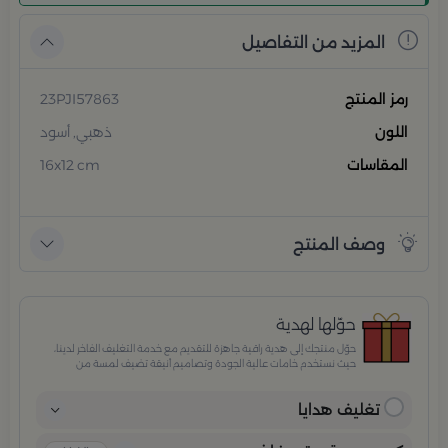
المزيد من التفاصيل
رمز المنتج
23PJI57863
اللون
ذهبي, أسود
المقاسات
16x12 cm
وصف المنتج
حوّلها لهدية
حوّل منتجك إلى هدية راقية جاهزة للتقديم مع خدمة التغليف الفاخر لدينا،
حيث نستخدم خامات عالية الجودة وتصاميم أنيقة تضيف لمسة من
الفخامة والاهتمام بكل تفصيلة. مثالية للمناسبات الخاصة، الأعياد،
والإهداءات الراقية التي تترك انطباعًا لا يُنسى.
تغليف هدايا