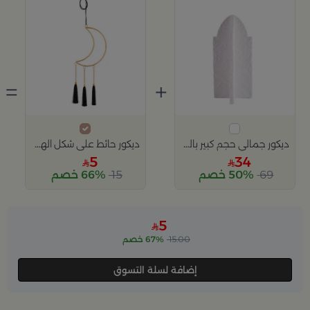
=
+
ديكور جمالي حجم كبير باللون الأبيض من نورسين
ديكور حائط على شكل الهلال باللون الذهبي و الأسود من سيا
5
34
69
50% خصم
15
66% خصم
5
15.00
67% خصم
إضافة لسلة التسوق