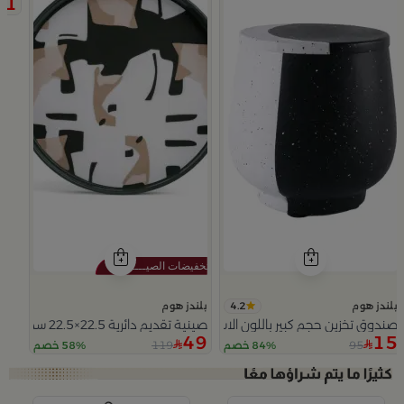
11
4.2
بلندز هوم
بلندز هوم
صندوق تخزين حجم كبير باللون الاسود و الابيض 15x15سم من سيا
صينية تقديم دائرية 22.5×22.5 سم أسود وأبيض من الحديد بطباعة تجريدية من سيا
49
15
119
95
84% خصم
58% خصم
Slide 1 of 3