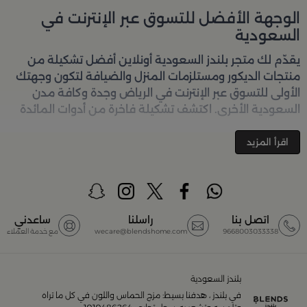
الوجهة الأفضل للتسوق عبر الإنترنت في
السعودية
يقدّم لك متجر
بلندز السعودية أونلاين
أفضل تشكيلة من
منتجات الديكور ومستلزمات المنزل والضيافة لتكون وجهتك
الأولى للتسوق عبر الإنترنت في الرياض وجدة وكافة مدن
السعودية الأخرى. اكتشف تشكيلة فاخرة من أدوات المائدة
والأواني والمباخر والإكسسوارات الأنيقة التي تضفي لمسة
جمالية على كل زاوية في منزلك – كل ذلك وأكثر في مكان
اقرأ المزيد
واحد. تصفّحي الآن عبر الرابط:
تسوق في متجر بلن‌ــدز أونلاين
(Blends Home)
أفضل المنتجات والتصاميم في السعودية
اتصل بنا
راسلنا
ساعدني
9668003033338
wecare@blendshome.com
مع خدمة العملاء
يضم متجر
بلندز السعودية أونلاين
مجموعة ضخمة من
المنتجات المصمّمة بأعلى مستويات الجودة لتلبية احتياجات
منزلك وإضفاء لمسات أناقة. ستجد لدينا كل ما ترغب به من:
بلندز السعودية
في بلندز ، هدفنا بسيط: مزج الحماس واللون في كل ما تراه
أواني تقديم فاخرة وأطقم مائدة راقية