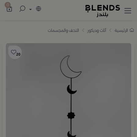
سوّق من بلندز تشكيلة تضم ترامس القهوة والش
0
الرئيسية
أثاث وديكور
التحف والمجسمات
20