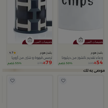
4.7
بلندز هوم
بلندز هوم
وعاء تقديم ناتشوز من ديليونا
ترمس قهوة و شاي من أزوريا
79
54
179
109
50% خصم
55% خصم
لا
ب
وعاء
9