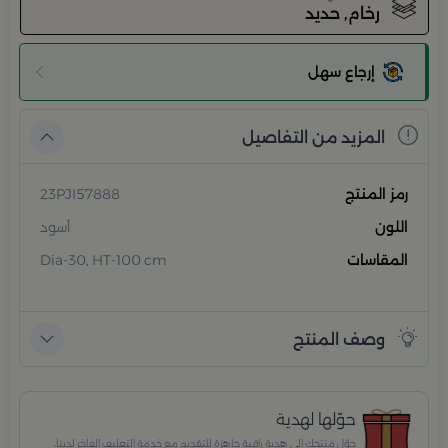
رخام, حديد
إرجاع سهل
المزيد من التفاصيل
رمز المنتج
23PJI57888
اللون
أسود
المقاسات
Dia-30, HT-100 cm
وصف المنتج
حوّلها لهدية
حوّل منتجك إلى هدية راقية جاهزة للتقديم مع خدمة التغليف الفاخر لدينا،