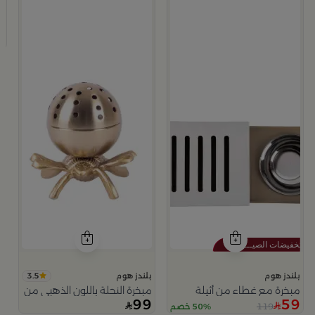
ب
م
9
3.5
بلندز هوم
بلندز هوم
مبخرة مع غطاء من أثيلة
مبخرة النحلة باللون الذهبي من امارا
99
59
119
50% خصم