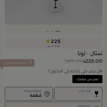
225
نقاط جــــود
تمثال - لونا
225.00
(شامل الضريبة)
غير متوفر بالمخزون
هل ترغب في إعادته إلى المخزون؟
نعم من فضلك
قابل للكسر
قطعة/مجموعة
قطعة
مادة الصنع