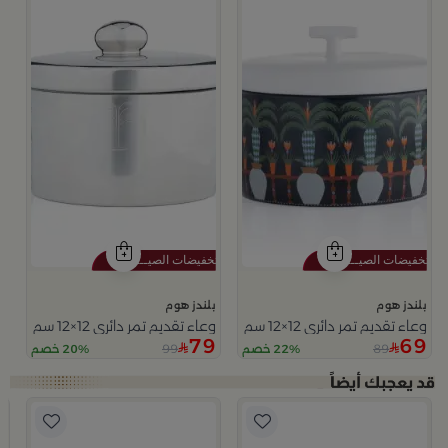
بلندز هوم
بلندز هوم
وعاء تقديم تمر دائري 12×12 سم متعدد الألوان من السيراميك مع غطاء من سيلورا
وعاء تقديم تمر دائري 12×12 سم فضي من الخزف الحجري بغطاء من عسيب
79
69
99
89
22% خصم
20% خصم