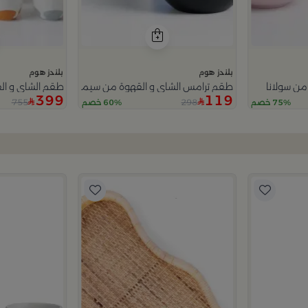
بلندز هوم
بلندز هوم
طقم ترامس الشاي و القهوة من سيمارا
طقم الشاي و الق
399
119
755
298
75% خصم
60% خصم