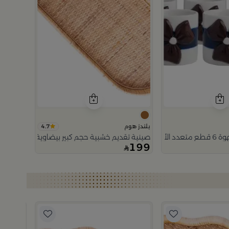
4.7
بلندز هوم
من ميرلان
صينية تقديم خشبية حجم كبير بيضاوية من اورورا
199
بلندز هوم