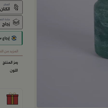
العطر
الكتان
مادة الص
زجاج
إرجاع 
المزيد من ال
رمز المنتج
اللون
ح
ح
ن