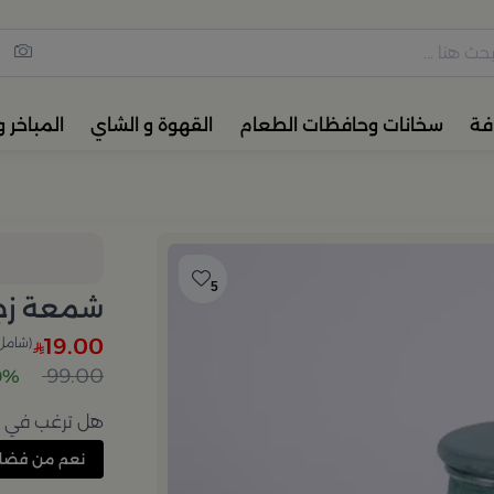
مس القهوة والشاي، أدوات المائ
فة
سخانات وحافظات الطعام
القهوة و الشاي
المباخر 
5
شمعة زجا
19.00
(شامل 
99.00
80% 
هل ترغب في إع
نعم من فضل