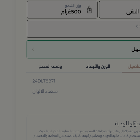
وزن الشمع
 النقي
500غرام
نع
سهل
تفاصيل
الوزن والأبعاد
وصف المنتج
24DLT8871
متعدد الالوان
وّلها لهدية
وّل منتجك إلى هدية راقية جاهزة للتقديم مع خدمة التغليف الفاخر لدينا، حيث
ستخدم خامات عالية الجودة وتصاميم أنيقة تضيف لمسة من الفخامة والاهتمام