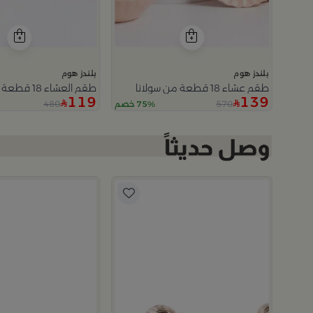
بلندز هوم
بلندز هوم
طقم عشاء 18 قطعة من سولانا
طقم العشاء 18 قطعة من سولانا
119
139
480
570
75% خصم
م