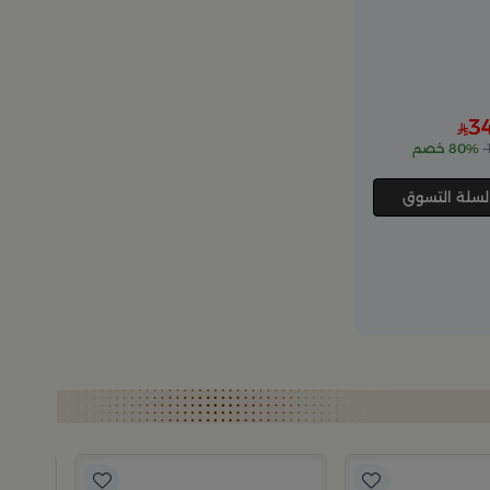
3
80% خصم
لسلة التسوق