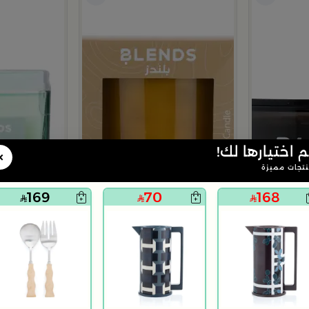
م اختيارها لك!
×
تجات مميزة
169
70
168
بلندز هوم
بلندز هوم
الأسود 700 غرام من تيلا
شمعة زجاجية معطرة لافيرن أتلانتس 1000 غرام من ملاذ
شمعة معطرة برائحة الح