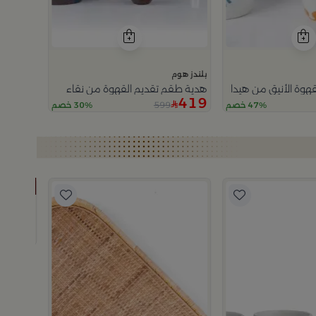
بلندز هوم
هوة الأنيق من هيدا
هدية طقم تقديم القهوة من نقاء
419
599
47% خصم
30% خصم
بلندز هوم
صينية تقديم مربعة 40×30 سم ب
249