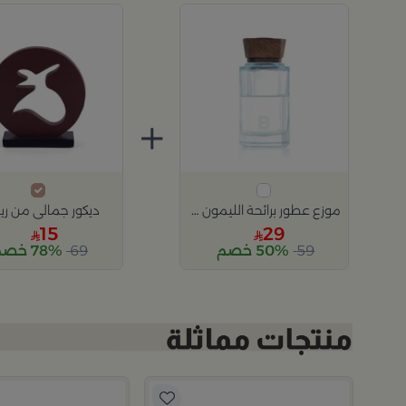
+
موزع عطور برائحة الليمون والبرغموت 200 مل
ديكور جمالي من ريم
15
29
59
50% خصم
69
78% خصم