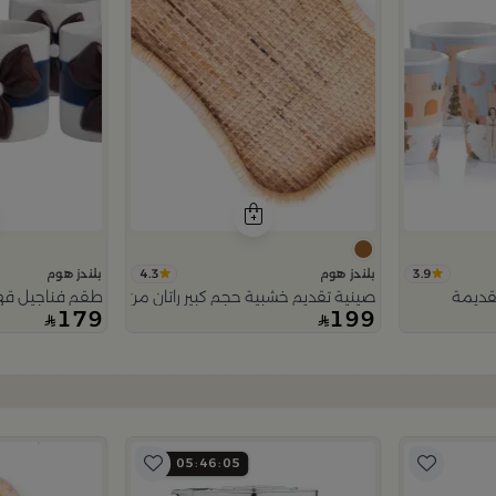
4.3
3.9
بلندز هوم
بلندز هوم
لقديمة
صينية تقديم خشبية حجم كبير راتان من اورورا
طقم فناجيل قهوة 6 قطع متعدد الألوان 
179
199
05
46
03