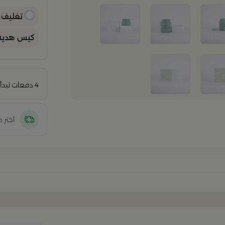
ب
ي
تغليف ه
كيس هدية 
4 دفعات تبدأ من
اختر 