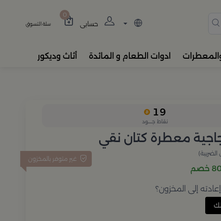
دة، المباخر، والفواحات بتصام
0
حسابي
سلة التسوق
والمعطرات
ادوات الطعام و المائدة
أثاث وديكور
19
نقاط جــــود
جية معطرة كتان نقي
الضريبة)
غير متوفر بالمخزون
خصم
ادته إلى المخزون؟
ك