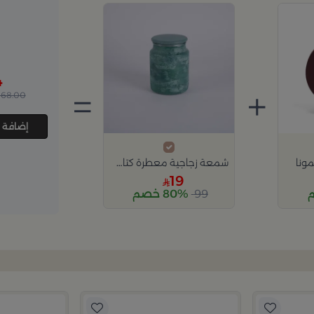
4
=
+
168.00
إضافة 
ونا
شمعة زجاجية معطرة كتان نقي
19
99
80% خصم