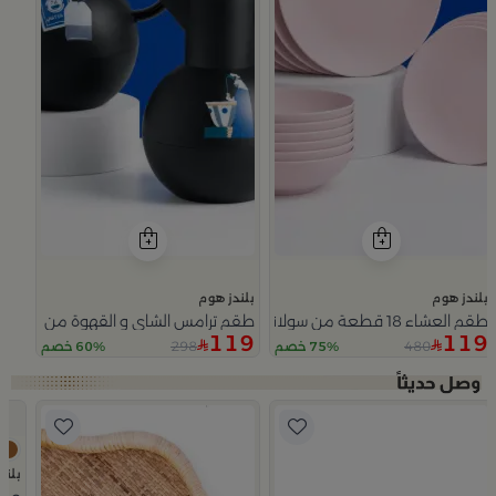
بلندز هوم
بلندز هوم
طقم العشاء 18 قطعة من سولانا
طقم ترامس الشاي و القهوة من سيمارا
119
119
298
480
75% خصم
60% خصم
Slide 1 of 5
بلند