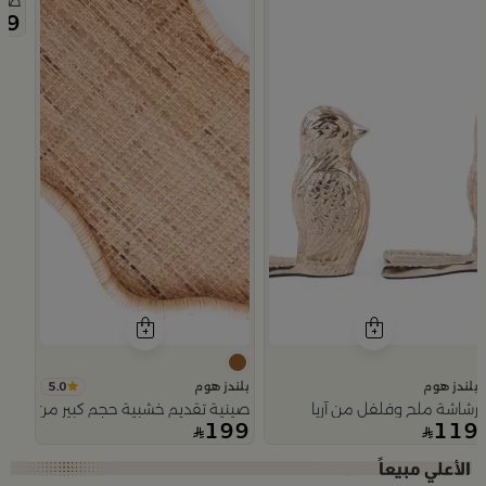
صينية تقديم 50×0
69
5.0
بلندز هوم
بلندز هوم
رشاشة ملح وفلفل من آريا
صينية تقديم خشبية حجم كبير من اورورا
199
119
Slide 1 of 5