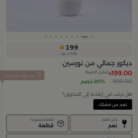
Slide 2 of 9
199
نقاط جــــود
ديكور جمالي من نورسين
199.00
(شامل الضريبة)
غير متوفر بالمخزون
999.00
80% خصم
هل ترغب في إعادته إلى المخزون؟
نعم من فضلك
قابل للكسر
قطعة/مجموعة
نعم
قطعة