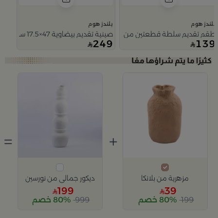
بلندز هوم
بلندز هوم
طقم تقديم سلطة قطعتين من نورسين
صينية تقديم بيضاوية 47×17.5 سم فضية من الألمنيوم بمقابض معدنية ملتوية من نورسين
249
139
Slide 1 of 3
=
+
مزهرية من بلانكا
ديكور جمالي من نورسين
199
39
199
80% خصم
999
80% خصم