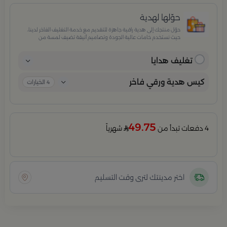
حوّلها لهدية
حوّل منتجك إلى هدية راقية جاهزة للتقديم مع خدمة التغليف الفاخر لدينا،
حيث نستخدم خامات عالية الجودة وتصاميم أنيقة تضيف لمسة من
الفخامة والاهتمام بكل تفصيلة. مثالية للمناسبات الخاصة، الأعياد،
والإهداءات الراقية التي تترك انطباعًا لا يُنسى.
تغليف هدايا
كيس هدية ورقي فاخر
4
الخيارات
49.75
4 دفعات تبدأ من
شهرياً
اختر مدينتك لترى وقت التسليم