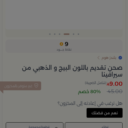
Slide 3 of 6
9
نقاط جــــود
بلندز هوم
صحن تقديم باللون البيج و الذهبي من
سيرافينا
9.00
(شامل الضريبة)
غير متوفر بالمخزون
45.00
80% خصم
هل ترغب في إعادته إلى المخزون؟
نعم من فضلك
غطاء
قطعة/مجموعة