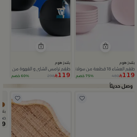
بلندز هوم
بلندز هوم
طقم العشاء 18 قطعة من سولانا
طقم ترامس الشاي و القهوة من سيمارا
119
119
298
480
75% خصم
60% خصم
Slide 1 of 5
بلند
صينية تقديم 50×0
69