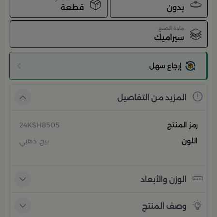
بدون
قطعة
مادة الصنع
سيراميك
إرجاع سهل
المزيد من التفاصيل
رمز المنتج
24KSH8505
اللون
بيج, ذهبي
الوزن والأبعاد
وصف المنتج