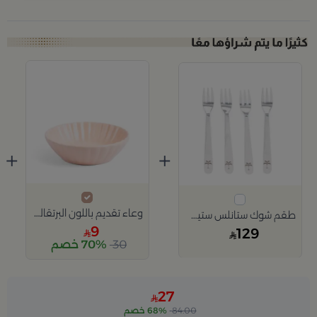
+
+
وعاء تقديم باللون البرتقالي من سولانا
طقم شوك ستانلس ستيل 4 قطع بمقابض النخلة من عسيب
9
129
30
70% خصم
Slide 1 of 2
27
84.00
68% خصم