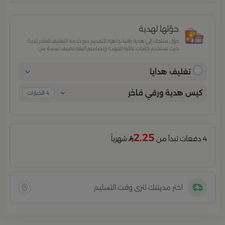
حوّلها لهدية
حوّل منتجك إلى هدية راقية جاهزة للتقديم مع خدمة التغليف الفاخر لدينا،
حيث نستخدم خامات عالية الجودة وتصاميم أنيقة تضيف لمسة من
الفخامة والاهتمام بكل تفصيلة. مثالية للمناسبات الخاصة، الأعياد،
والإهداءات الراقية التي تترك انطباعًا لا يُنسى.
تغليف هدايا
كيس هدية ورقي فاخر
4
الخيارات
2.25
4 دفعات تبدأ من
شهرياً
اختر مدينتك لترى وقت التسليم