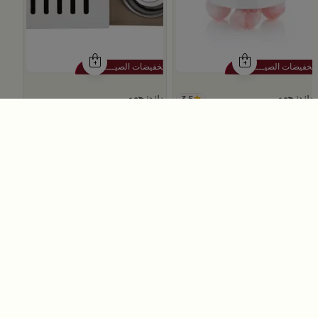
3.5
بلندز هوم
بلندز هوم
مبخرة معدنية باللون الفضي مع قواعد دائرية من ملاذ
مبخرة مع غطاء من أثيلة
59
69
119
139
50% خصم
50% خصم
Slide 1 of 5
الوجهة الأفضل للتسوق عبر الإنترنت في
السعودية
يقدّم لك متجر
بلندز السعودية أونلاين
أفضل تشكيلة من
منتجات الديكور ومستلزمات المنزل والضيافة لتكون وجهتك
الأولى للتسوق عبر الإنترنت في الرياض وجدة وكافة مدن
السعودية الأخرى. اكتشف تشكيلة فاخرة من أدوات المائدة
والأواني والمباخر والإكسسوارات الأنيقة التي تضفي لمسة
جمالية على كل زاوية في منزلك – كل ذلك وأكثر في مكان واحد.
اقرأ المزيد
تصفّحي الآن عبر الرابط:
تسوق في متجر بلن‌ــدز أونلاين (Blends