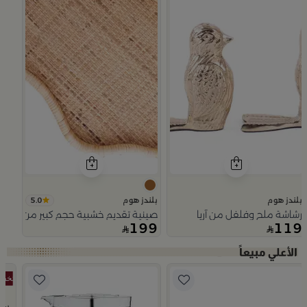
5.0
بلندز هوم
بلندز هوم
رشاشة ملح وفلفل من آريا
صينية تقديم خشبية حجم كبير من اورورا
199
119
Slide 1 of 5